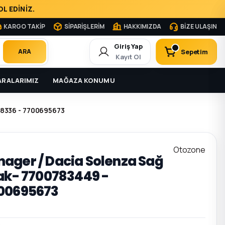
L EDİNİZ.
KARGO TAKİP
SİPARİŞLERİM
HAKKIMIZDA
BİZE ULAŞIN
Giriş Yap
Sepetim
ARA
Kayıt Ol
RALARIMIZ
MAĞAZA KONUMU
538336 - 7700695673
Otozone
Manager / Dacia Solenza Sağ
cak- 7700783449 -
700695673