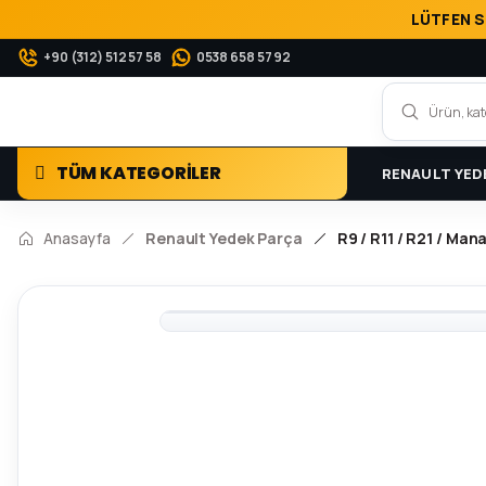
LÜTFEN S
+90 (312) 512 57 58
0538 658 57 92
TÜM KATEGORİLER
RENAULT YED
Anasayfa
Renault Yedek Parça
R9 / R11 / R21 / Ma