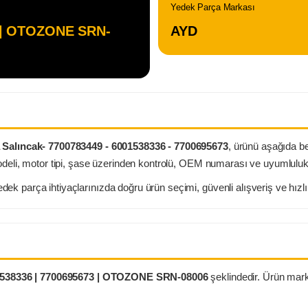
Yedek Parça Markası
3 | OTOZONE SRN-
AYD
a Salıncak- 7700783449 - 6001538336 - 7700695673
, ürünü aşağıda be
eli, motor tipi, şase üzerinden kontrolü, OEM numarası ve uyumluluk bi
k parça ihtiyaçlarınızda doğru ürün seçimi, güvenli alışveriş ve hızl
1538336 | 7700695673 | OTOZONE SRN-08006
şeklindedir. Ürün mar