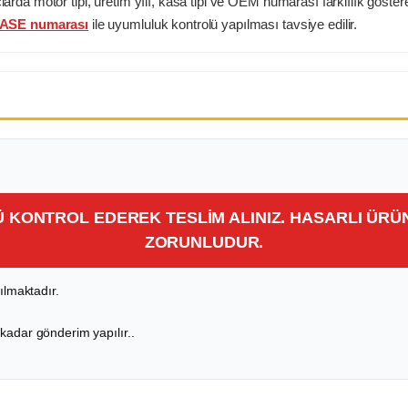
a motor tipi, üretim yılı, kasa tipi ve OEM numarası farklılık gösterebi
ASE numarası
ile uyumluluk kontrolü yapılması tavsiye edilir.
Ü KONTROL EDEREK TESLİM ALINIZ. HASARLI ÜR
ZORUNLUDUR.
lmaktadır.
 kadar gönderim yapılır..