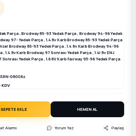
dek Parça
,
Brodway 85-93 Yedek Parça
,
Brodway 94-96 Yedek
dway 97- Yedek Parça
,
1.4 8v Karb Brodway 85-93 Yedek Parça
 Dizel Brodway 85-93 Yedek Parça
,
1.4 8v Karb Brodway 94-96
ça
,
1.4 8v Karb Brodway 97 Sonrası Yedek Parça
,
1.4i 8v ENJ
 Sonrası Yedek Parça
,
1.6 8V Karb Faırway 93-96 Yedek Parça
SRN-08006z
+ KDV
SEPETE EKLE
HEMEN AL
yat Alarmı
Yorum Yaz
Paylaş