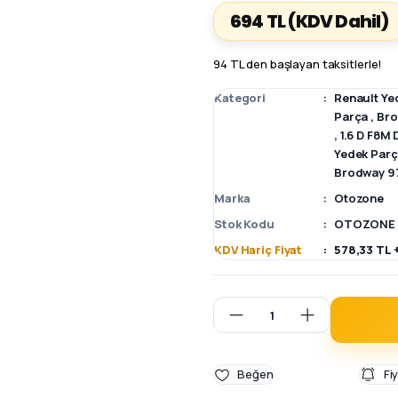
694 TL
(KDV Dahil)
94 TL den başlayan taksitlerle!
Kategori
Renault Ye
Parça
,
Bro
,
1.6 D F8M
Yedek Par
Brodway 97
Marka
Otozone
Stok Kodu
OTOZONE 
KDV Hariç Fiyat
578,33 TL 
Fi