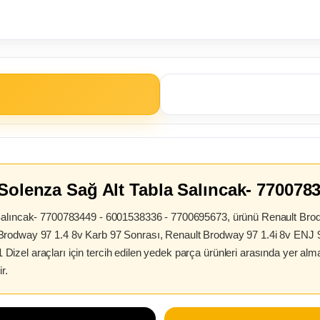
 Solenza Sağ Alt Tabla Salıncak- 770078
 Salıncak- 7700783449 - 6001538336 - 7700695673, ürünü Renault Bro
Brodway 97 1.4 8v Karb 97 Sonrası, Renault Brodway 97 1.4i 8v ENJ 9
zel araçları için tercih edilen yedek parça ürünleri arasında yer al
r.