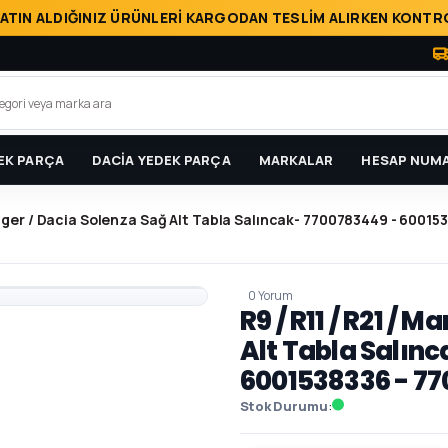
ATIN ALDIĞINIZ ÜRÜNLERİ KARGODAN TESLİM ALIRKEN KONTRO
EK PARÇA
DACİA YEDEK PARÇA
MARKALAR
HESAP NUMA
nager / Dacia Solenza Sağ Alt Tabla Salıncak- 7700783449 - 6001
0 Yorum
R9 / R11 / R21 / 
Alt Tabla Salın
6001538336 - 7
Stok Durumu