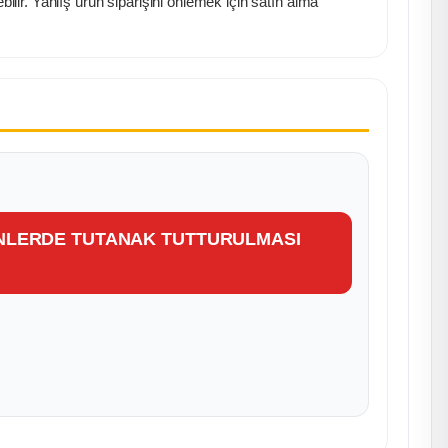
lir. Yanlış ürün siparişini önlemek için satın alma
ÜNLERDE TUTANAK TUTTURULMASI