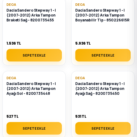
DEGA
DEGA
Dacia Sandero Stepway 1 - I
Dacia Sandero Stepway 1 - I
ça
(2007-2012) Arka Tampon
(2007-2012) Arka Tampon
Braketi Sağ - 8200735455
Boyanabilir Tip - 850226615R
ça
k Parça
1.536 TL
5.936 TL
SEPETE EKLE
SEPETE EKLE
 Parça
 Parça
DEGA
DEGA
Dacia Sandero Stepway 1 - I
Dacia Sandero Stepway 1 - I
(2007-2012) Arka Tampon
(2007-2012) Arka Tampon
ek Parça
Ayağı Sol - 8200735448
Ayağı Sağ - 8200735450
 Parça
527 TL
531 TL
 Parça
SEPETE EKLE
SEPETE EKLE