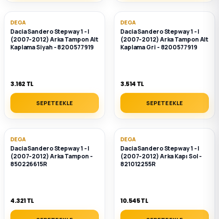
k Parça
DEGA
DEGA
rça
Dacia Sandero Stepway 1 - I
Dacia Sandero Stepway 1 - I
(2007-2012) Arka Tampon Alt
(2007-2012) Arka Tampon Alt
Kaplama Siyah - 8200577919
Kaplama Gri - 8200577919
 Parça
3.162 TL
3.514 TL
SEPETE EKLE
SEPETE EKLE
DEGA
DEGA
Dacia Sandero Stepway 1 - I
Dacia Sandero Stepway 1 - I
(2007-2012) Arka Tampon -
(2007-2012) Arka Kapı Sol -
850226615R
821012255R
4.321 TL
10.545 TL