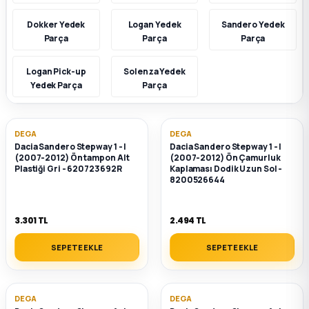
Dokker Yedek
Logan Yedek
Sandero Yedek
k Parça
k Parça
Megane E-TECH Yedek Parça
Parça
Parça
Parça
 Parça
Logan Pick-up
Solenza Yedek
Yedek Parça
Parça
k Parça
DEGA
DEGA
 Parça
Dacia Sandero Stepway 1 - I
Dacia Sandero Stepway 1 - I
(2007-2012) Ön tampon Alt
(2007-2012) Ön Çamurluk
Plastiği Gri - 620723692R
Kaplaması Dodik Uzun Sol -
 Parça
8200526644
ek Parça
3.301 TL
2.494 TL
SEPETE EKLE
SEPETE EKLE
 Parça
k Parça
DEGA
DEGA