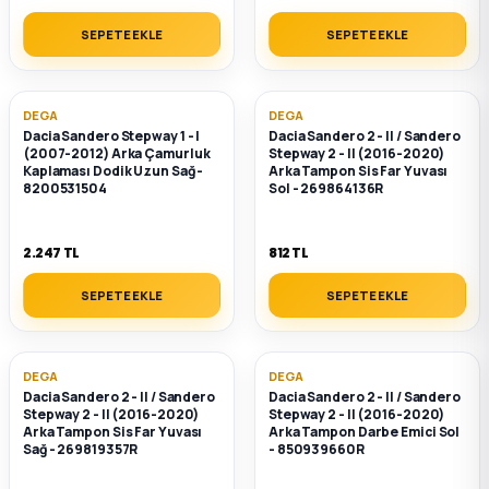
SEPETE EKLE
SEPETE EKLE
DEGA
DEGA
Dacia Sandero Stepway 1 - I
Dacia Sandero 2 - II / Sandero
(2007-2012) Arka Çamurluk
Stepway 2 - II (2016-2020)
Kaplaması Dodik Uzun Sağ -
Arka Tampon Sis Far Yuvası
8200531504
Sol - 269864136R
2.247 TL
812 TL
SEPETE EKLE
SEPETE EKLE
DEGA
DEGA
Dacia Sandero 2 - II / Sandero
Dacia Sandero 2 - II / Sandero
Stepway 2 - II (2016-2020)
Stepway 2 - II (2016-2020)
Arka Tampon Sis Far Yuvası
Arka Tampon Darbe Emici Sol
Sağ - 269819357R
- 850939660R