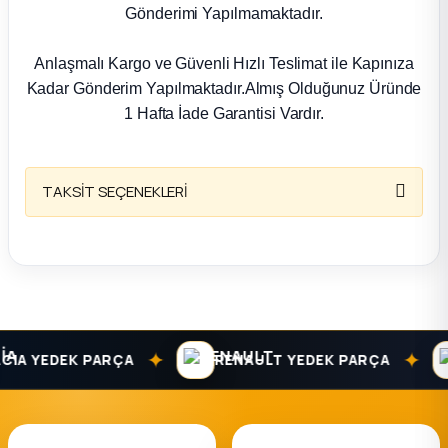
k Parça
Gönderimi Yapılmamaktadır.
rça
Anlaşmalı Kargo ve Güvenli Hızlı Teslimat ile Kapınıza
Kadar Gönderim Yapılmaktadır.Almış Olduğunuz Üründe
 Parça
1 Hafta İade Garantisi Vardır.
TAKSİT SEÇENEKLERİ
✦
✦
A YEDEK PARÇA
RENAULT YEDEK PARÇA