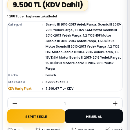
9.500 TL
(KDV Dahil)
k Parça
k Parça
Megane E-TECH Yedek Parça
1.288 TL den başlayan taksitlerle!
Kategori
Scenic III 2010-2013 Yedek Parça
,
Scenic III 2013-
 Parça
2016 Yedek Parça
,
1.6 16V K4M Motor Scenic III
2010-2013 Yedek Parça
,
1.2 TCE H5F Motor
Scenic III 2010-2013 Yedek Parça
,
1.5 DCİ K9K
k Parça
Motor Scenic III 2010-2013 Yedek Parça
,
1.2 TCE
H5F Motor Scenic III 2013-2016 Yedek Parça
,
1.6
16V K4M Motor Scenic III 2013-2016 Yedek Parça
,
 Parça
1.5 DCİ K9K Motor Scenic III 2013-2016 Yedek
Parça
 Parça
Marka
Bosch
Stok Kodu
8200939386-1
KDV Hariç Fiyat
7.916,67 TL + KDV
ek Parça
 Parça
SEPETE EKLE
HEMEN AL
k Parça
Fiyat Alarmı
Yorum Yaz
Paylaş