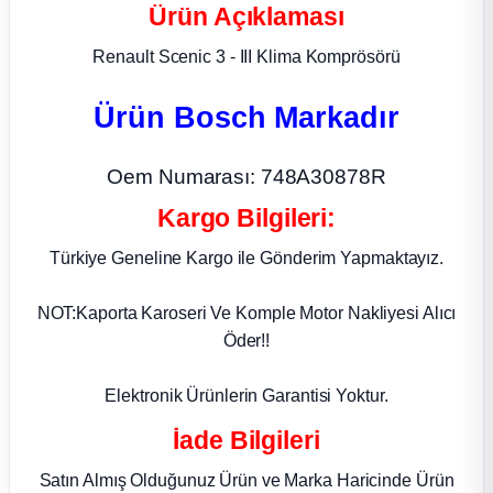
Ürün Açıklaması
ça
Renault Scenic 3 - III Klima Komprösörü
ça
Ürün Bosch Markadır
k Parça
Oem Numarası: 748A30878R
 Parça
Kargo Bilgileri:
Türkiye Geneline Kargo ile Gönderim Yapmaktayız.
 Parça
NOT:Kaporta Karoseri Ve Komple Motor Nakliyesi Alıcı
ek Parça
Öder!!
 Parça
Elektronik Ürünlerin Garantisi Yoktur.
İade Bilgileri
 Parça
Satın Almış Olduğunuz Ürün ve Marka Haricinde Ürün