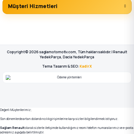
Müşteri Hizmetleri
Copyright © 2026 saglamotomotiv.com, Tüm hakları saklıdır. | Renault
Yedek Parça, Dacia Yedek Parça
Tema Tasarım & SEO:
KadirX
Değerli Müşterilerimiz;
Son dönemlerde artan dolandırıcılık girişimlerine karşı sizleri bilgilendirmek istiyoruz.
Sağlam Renault
olarak sizlerle iletişimde kullandığımız resmi telefon numaralarımız ve e-posta
adresimiz aşağıda belirtilmiştir.