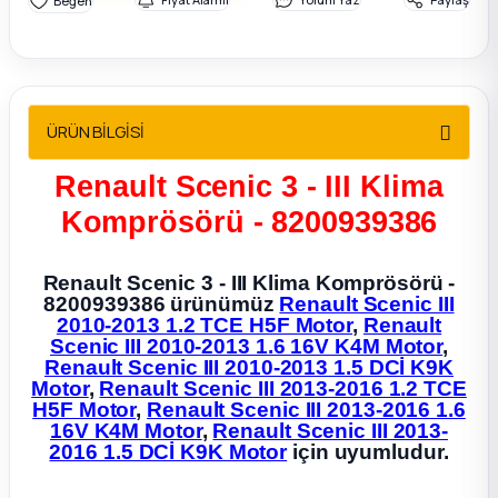
2012 Sedan
 Parça
ÜRÜN BİLGİSİ
 Parça
Renault Scenic 3 - III Klima
ça
Komprösörü - 8200939386
dek Parça
Renault Scenic 3 - III Klima Komprösörü -
8200939386 ürünümüz
Renault Scenic III
rça
2010-2013 1.2 TCE H5F Motor
,
Renault
Scenic III 2010-2013 1.6 16V K4M Motor
,
Renault Scenic III 2010-2013 1.5 DCİ K9K
edek Parça
Motor
,
Renault Scenic III 2013-2016 1.2 TCE
H5F Motor
,
Renault Scenic III 2013-2016 1.6
rça
16V K4M Motor
,
Renault Scenic III 2013-
2016 1.5 DCİ K9K Motor
için uyumludur.
rça