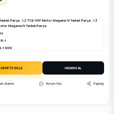
Yedek Parça
,
1.2 TCE H5F Motor Megane IV Yedek Parça
,
1.3
otor Megane IV Yedek Parça
is
R-1
L + KDV
SEPETE EKLE
HEMEN AL
yat Alarmı
Yorum Yaz
Paylaş