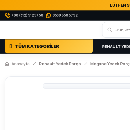
LÜTFEN S
+90 (312) 512 57 58
0538 658 57 92
TÜM KATEGORİLER
RENAULT YED
Anasayfa
Renault Yedek Parça
Megane Yedek Parç