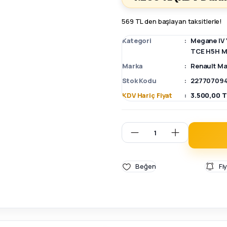
569 TL den başlayan taksitlerle!
Kategori
Megane IV 
TCE H5H M
Marka
Renault Ma
Stok Kodu
227707094
KDV Hariç Fiyat
3.500,00 T
Fi