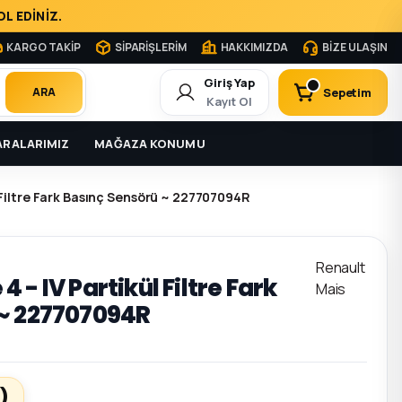
L EDİNİZ.
KARGO TAKİP
SİPARİŞLERİM
HAKKIMIZDA
BİZE ULAŞIN
Giriş Yap
Sepetim
ARA
Kayıt Ol
RALARIMIZ
MAĞAZA KONUMU
 Filtre Fark Basınç Sensörü ~ 227707094R
Renault
 - IV Partikül Filtre Fark
Mais
 ~ 227707094R
)