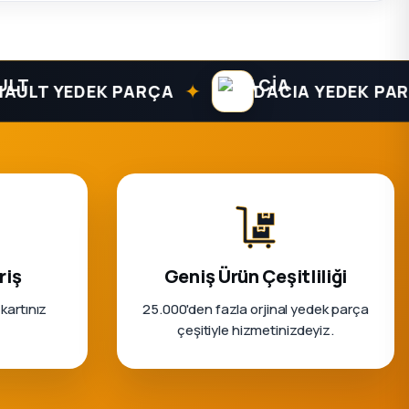
✦
T YEDEK PARÇA
DACIA YEDEK PARÇA
riş
Geniş Ürün Çeşitliliği
 kartınız
25.000'den fazla orjinal yedek parça
çeşitiyle hizmetinizdeyiz.