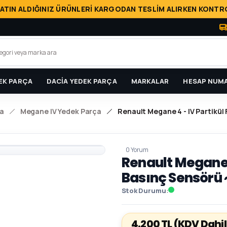
ATIN ALDIĞINIZ ÜRÜNLERİ KARGODAN TESLİM ALIRKEN KONTRO
EK PARÇA
DACİA YEDEK PARÇA
MARKALAR
HESAP NUMA
a
Megane IV Yedek Parça
Renault Megane 4 - IV Partikül
0 Yorum
Renault Megane 4
Basınç Sensörü
Stok Durumu
4.200 TL
(KDV Dahil