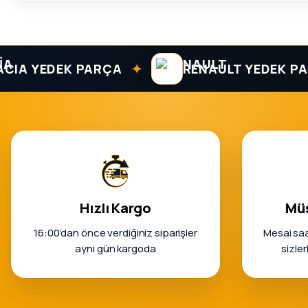
✦
 YEDEK PARÇA
RENAULT YEDEK PARÇA
Hızlı Kargo
Müş
16:00’dan önce verdiğiniz siparişler
Mesai saa
aynı gün kargoda
sizle