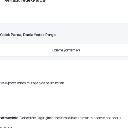
Renault Yedek Parça
 Yedek Parça, Dacia Yedek Parça
.
ve e-posta adresimiz aşağıda belirtilmiştir.
r etmeyiniz.
Dolandırıcılık girişimlerine karşı dikkatli olmanızı önemle rica ederiz.