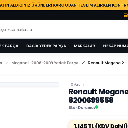
ATIN ALDIĞINIZ ÜRÜNLERİ KARGODAN TESLİM ALIRKEN KONTRO
EK PARÇA
DACİA YEDEK PARÇA
MARKALAR
HESAP NUMA
a
Megane II 2006-2009 Yedek Parça
Renault Megane 2 - 
0 Yorum
Renault Megane 2
8200699558
Stok Durumu
1.145 TL
(KDV Dahil)