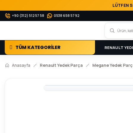
LÜTFEN S
+90 (312) 512 57 58
0538 658 57 92
TÜM KATEGORİLER
RENAULT YED
Anasayfa
Renault Yedek Parça
Megane Yedek Parç