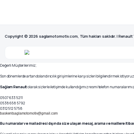
Copyright © 2026 saglamotomotiv.com, Tüm hakları saklıdır. | Renault
Değerli Müşterilerimiz;
Son dönemlerde artan dolandırıcılık girişimlerine karşı sizleri bilgilendirmek istiyoruz
Sağlam Renault
olarak sizlerle iletişimde kullandığımız resmi telefon numaralarımız 
0507 633 5211
0538 658 5792
0312 512 5758
baskentsaglamotomotiv@gmail.com
Bu numaralar ve mail adresi dışında size ulaşan mesaj, arama ve maillere itiba