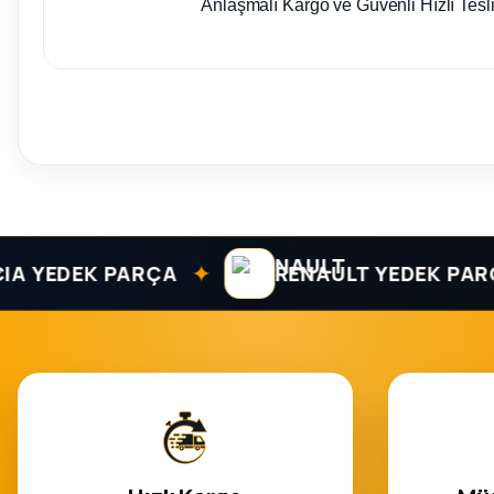
Anlaşmalı Kargo ve Güvenli Hızlı Tesl
✦
EDEK PARÇA
RENAULT YEDEK PARÇA