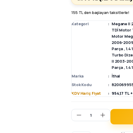
155 TL den başlayan taksitlerle!
Kategori
Megane II 
TDİ Motor 
Motor Mega
2006-2009
Parça
,
1.4
Turbo Dize
II 2003-20
Parça
,
1.4
Marka
İthal
Stok Kodu
82006995
KDV Hariç Fiyat
954,17 TL 