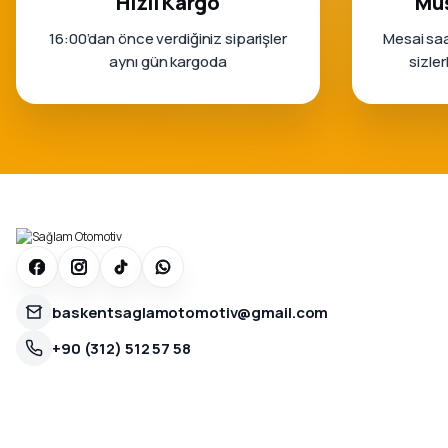
Hızlı Kargo
Müş
16:00’dan önce verdiğiniz siparişler
Mesai saa
aynı gün kargoda
sizle
baskentsaglamotomotiv@gmail.com
+90 (312) 512 57 58