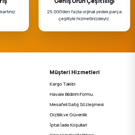
riş
Geniş Ürün Çeşitliliği
 kartınız
25.000'den fazla orjinal yedek parça
çeşitiyle hizmetinizdeyiz.
Müşteri Hizmetleri
Kargo Takibi
Havale Bildirim Formu
Mesafeli Satış Sözleşmesi
Gizlilik ve Güvenlik
İptal İade Koşullari