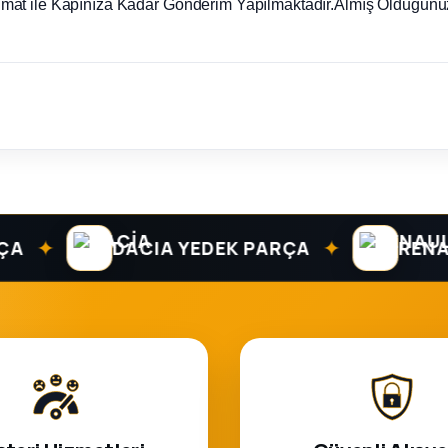
imat ile Kapınıza Kadar Gönderim Yapılmaktadır.Almış Olduğunuz
✦
✦
DACIA YEDEK PARÇA
RENAULT 