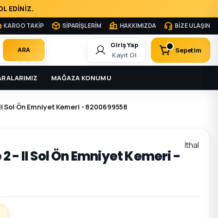
L EDİNİZ.
KARGO TAKİP
SİPARİŞLERİM
HAKKIMIZDA
BİZE ULAŞIN
Giriş Yap
Sepetim
ARA
Kayıt Ol
RALARIMIZ
MAĞAZA KONUMU
II Sol Ön Emniyet Kemeri - 8200699558
İthal
 - II Sol Ön Emniyet Kemeri -