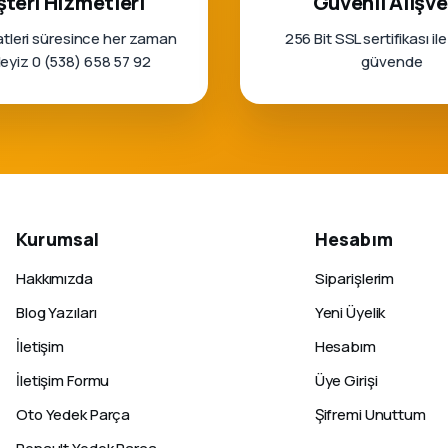
teri Hizmetleri
Güvenli Alışve
tleri süresince her zaman
256 Bit SSL sertifikası ile
rleyiz 0 (538) 658 57 92
güvende
Kurumsal
Hesabım
Hakkımızda
Siparişlerim
Blog Yazıları
Yeni Üyelik
İletişim
Hesabım
İletişim Formu
Üye Girişi
Oto Yedek Parça
Şifremi Unuttum