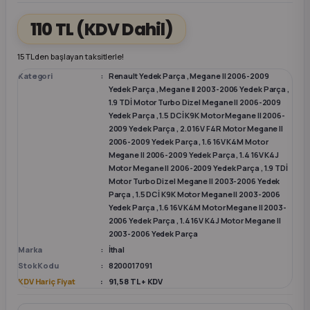
110 TL
(KDV Dahil)
k Parça
k Parça
Megane E-TECH Yedek Parça
15 TL den başlayan taksitlerle!
 Parça
Kategori
Renault Yedek Parça
,
Megane II 2006-2009
Yedek Parça
,
Megane II 2003-2006 Yedek Parça
,
1.9 TDİ Motor Turbo Dizel Megane II 2006-2009
k Parça
Yedek Parça
,
1.5 DCİ K9K Motor Megane II 2006-
2009 Yedek Parça
,
2.0 16V F4R Motor Megane II
 Parça
2006-2009 Yedek Parça
,
1.6 16V K4M Motor
Megane II 2006-2009 Yedek Parça
,
1.4 16V K4J
Motor Megane II 2006-2009 Yedek Parça
,
1.9 TDİ
 Parça
Motor Turbo Dizel Megane II 2003-2006 Yedek
Parça
,
1.5 DCİ K9K Motor Megane II 2003-2006
Yedek Parça
,
1.6 16V K4M Motor Megane II 2003-
ek Parça
2006 Yedek Parça
,
1.4 16V K4J Motor Megane II
2003-2006 Yedek Parça
 Parça
Marka
İthal
Stok Kodu
8200017091
KDV Hariç Fiyat
91,58 TL + KDV
k Parça