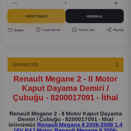
2012 Sedan
SEPETE EKLE
HEMEN AL
 Parça
Fiyat Alarmı
Yorum Yaz
Paylaş
 Parça
ça
ÜRÜN BİLGİSİ
dek Parça
Renault Megane 2 - II Motor
rça
Kaput Dayama Demiri /
Çubuğu - 8200017091 - İthal
edek Parça
rça
Renault Megane 2 - II Motor Kaput Dayama
Demiri / Çubuğu - 8200017091 - İthal
ürünümüz
Renault Megane II 2006-2009 1.4
rça
16V K4J Motor
,
Renault Megane II 2006-