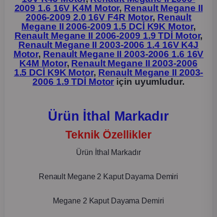
2009 1.6 16V K4M Motor
,
Renault Megane II
2006-2009 2.0 16V F4R Motor
,
Renault
ça
Megane II 2006-2009 1.5 DCİ K9K Motor
,
Renault Megane II 2006-2009 1.9 TDİ Motor
,
ça
Renault Megane II 2003-2006 1.4 16V K4J
Motor
,
Renault Megane II 2003-2006 1.6 16V
K4M Motor
,
Renault Megane II 2003-2006
k Parça
1.5 DCİ K9K Motor
,
Renault Megane II 2003-
2006 1.9 TDİ Motor
için uyumludur.
 Parça
Ürün İthal Markadır
 Parça
Teknik Özellikler
ek Parça
Ürün İthal Markadır
 Parça
Renault Megane 2 Kaput Dayama Demiri
 Parça
Megane 2 Kaput Dayama Demiri