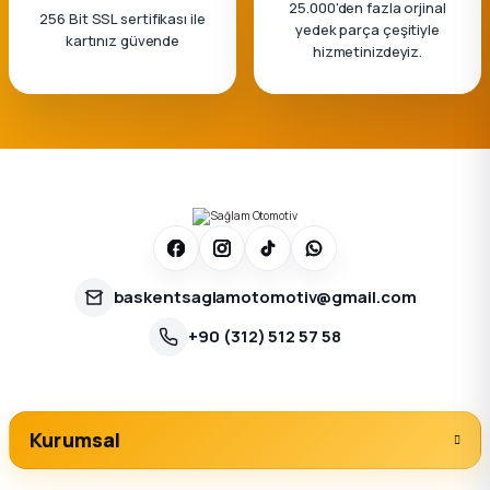
25.000'den fazla orjinal
256 Bit SSL sertifikası ile
yedek parça çeşitiyle
kartınız güvende
hizmetinizdeyiz.
baskentsaglamotomotiv@gmail.com
+90 (312) 512 57 58
Kurumsal