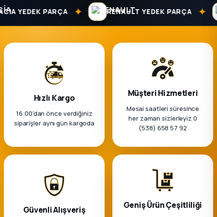
k Parça
✦
✦
IA YEDEK PARÇA
RENAULT YEDEK PARÇA
rça
 Parça
Müşteri Hizmetleri
Hızlı Kargo
Mesai saatleri süresince
16:00’dan önce verdiğiniz
her zaman sizlerleyiz 0
siparişler aynı gün kargoda
(538) 658 57 92
Geniş Ürün Çeşitliliği
Güvenli Alışveriş