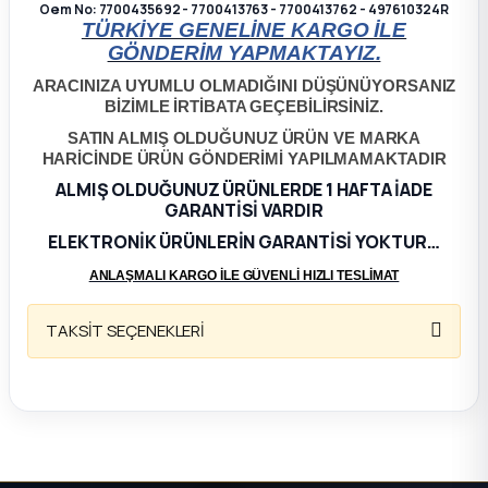
Oem No: 7700435692 - 7700413763 - 7700413762 - 497610324R
TÜRKİYE GENELİNE KARGO İLE
ça
GÖNDERİM YAPMAKTAYIZ.
ARACINIZA UYUMLU OLMADIĞINI DÜŞÜNÜYORSANIZ
ça
BİZİMLE İRTİBATA GEÇEBİLİRSİNİZ.
SATIN ALMIŞ OLDUĞUNUZ ÜRÜN VE MARKA
k Parça
HARİCİNDE ÜRÜN GÖNDERİMİ YAPILMAMAKTADIR
ALMIŞ OLDUĞUNUZ ÜRÜNLERDE 1 HAFTA İADE
GARANTİSİ VARDIR
 Parça
ELEKTRONİK ÜRÜNLERİN GARANTİSİ YOKTUR…
 Parça
ANLAŞMALI KARGO İLE GÜVENLİ HIZLI TESLİMAT
ek Parça
TAKSİT SEÇENEKLERİ
 Parça
 Parça