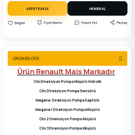
2012 Sedan
SEPETE EKLE
HEMEN AL
 Parça
Fiyat Alarmı
Yorum Yaz
Paylaş
 Parça
ça
ÜRÜN BİLGİSİ
dek Parça
Ürün Renault Mais Markadır
Clio Direksiyon Pompa Müşürü Hidrolik
rça
Clio Direksiyon Pompa Sensörü
edek Parça
Megane Direksiyon Pompa Kaptörü
Megane 1 Direksiyon Pompa Müşürü
rça
Clio 2 Direksiyon Pompa Müşürü
Clio 3 Direksiyon Pompa Müşürü
rça