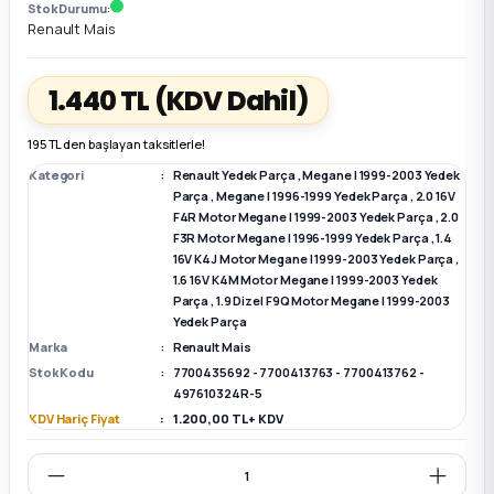
Stok Durumu
Renault Mais
k Parça
k Parça
Megane E-TECH Yedek Parça
1.440 TL
(KDV Dahil)
 Parça
195 TL den başlayan taksitlerle!
k Parça
Kategori
Renault Yedek Parça
,
Megane I 1999-2003 Yedek
Parça
,
Megane I 1996-1999 Yedek Parça
,
2.0 16V
F4R Motor Megane I 1999-2003 Yedek Parça
,
2.0
 Parça
F3R Motor Megane I 1996-1999 Yedek Parça
,
1.4
16V K4J Motor Megane I 1999-2003 Yedek Parça
,
1.6 16V K4M Motor Megane I 1999-2003 Yedek
 Parça
Parça
,
1.9 Dizel F9Q Motor Megane I 1999-2003
Yedek Parça
ek Parça
Marka
Renault Mais
Stok Kodu
7700435692 - 7700413763 - 7700413762 -
497610324R-5
 Parça
KDV Hariç Fiyat
1.200,00 TL + KDV
k Parça