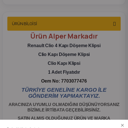
2012 Sedan
 Parça
ÜRÜN BİLGİSİ
Ürün
Alper
Markadır
 Parça
Renault Clio 4 Kapı Döşeme Klipsi
ça
Clio Kapı Döşeme Klipsi
Clio Kapı Klipsi
dek Parça
1 Adet Fiyatıdır
rça
Oem No: 7703077476
TÜRKİYE GENELİNE KARGO İLE
edek Parça
GÖNDERİM YAPMAKTAYIZ.
ARACINIZA UYUMLU OLMADIĞINI DÜŞÜNÜYORSANIZ
rça
BİZİMLE İRTİBATA GEÇEBİLİRSİNİZ.
SATIN ALMIŞ OLDUĞUNUZ ÜRÜN VE MARKA
rça
HARİCİNDE ÜRÜN GÖNDERİMİ YAPILMAMAKTADIR