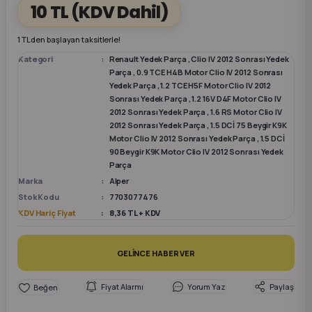
10 TL
(KDV Dahil)
k Parça
k Parça
Megane E-TECH Yedek Parça
1 TL den başlayan taksitlerle!
Kategori
Renault Yedek Parça
,
Clio IV 2012 Sonrası Yedek
 Parça
Parça
,
0.9 TCE H4B Motor Clio IV 2012 Sonrası
Yedek Parça
,
1.2 TCE H5F Motor Clio IV 2012
Sonrası Yedek Parça
,
1.2 16V D4F Motor Clio IV
k Parça
2012 Sonrası Yedek Parça
,
1.6 RS Motor Clio IV
2012 Sonrası Yedek Parça
,
1.5 DCİ 75 Beygir K9K
Motor Clio IV 2012 Sonrası Yedek Parça
,
1.5 DCİ
 Parça
90 Beygir K9K Motor Clio IV 2012 Sonrası Yedek
Parça
 Parça
Marka
Alper
Stok Kodu
7703077476
KDV Hariç Fiyat
8,36 TL + KDV
ek Parça
 Parça
GELİNCE HABER VER
k Parça
Fiyat Alarmı
Yorum Yaz
Paylaş