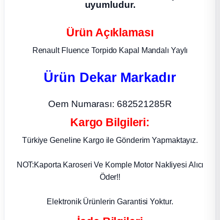
uyumludur.
ça
Ürün Açıklaması
ça
Renault Fluence Torpido Kapal Mandalı Yaylı
k Parça
Ürün Dekar Markadır
 Parça
Oem Numarası: 682521285R
Kargo Bilgileri:
 Parça
Türkiye Geneline Kargo ile Gönderim Yapmaktayız.
ek Parça
NOT:Kaporta Karoseri Ve Komple Motor Nakliyesi Alıcı
 Parça
Öder!!
 Parça
Elektronik Ürünlerin Garantisi Yoktur.