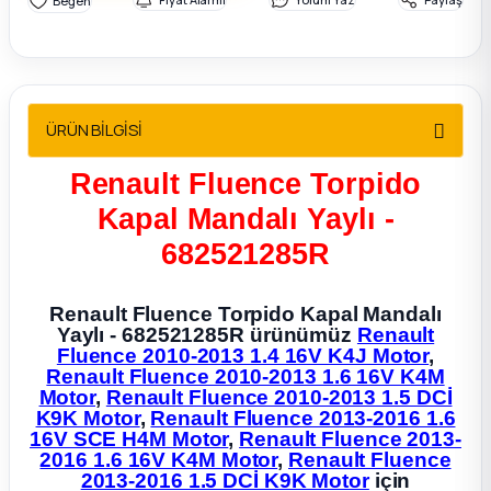
2012 Sedan
 Parça
ÜRÜN BİLGİSİ
 Parça
Renault Fluence Torpido
ça
Kapal Mandalı Yaylı -
dek Parça
682521285R
rça
Renault Fluence Torpido Kapal Mandalı
Yaylı - 682521285R ürünümüz
Renault
Fluence 2010-2013 1.4 16V K4J Motor
,
edek Parça
Renault Fluence 2010-2013 1.6 16V K4M
Motor
,
Renault Fluence 2010-2013 1.5 DCİ
K9K Motor
,
Renault Fluence 2013-2016 1.6
rça
16V SCE H4M Motor
,
Renault Fluence 2013-
2016 1.6 16V K4M Motor
,
Renault Fluence
rça
2013-2016 1.5 DCİ K9K Motor
için