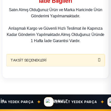
İade Bilgileri
k Parça
Satın Almış Olduğunuz Ürün ve Marka Haricinde Ürün
rça
Gönderimi Yapılmamaktadır.
 Parça
Anlaşmalı Kargo ve Güvenli Hızlı Teslimat ile Kapınıza
Kadar Gönderim Yapılmaktadır.Almış Olduğunuz Üründe
1 Hafta İade Garantisi Vardır.
TAKSİT SEÇENEKLERİ
✦
✦
IA YEDEK PARÇA
RENAULT YEDEK PARÇA