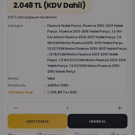
2.048 TL
(KDV Dahil)
k Parça
k Parça
Megane E-TECH Yedek Parça
278 TL den başlayan taksitlerle!
Kategori
Fluence Yedek Parça
,
Fluence 2010-2013 Yedek
 Parça
Parça
,
Fluence 2013-2016 Yedek Parça
,
1.4 16V
K4J Motor Fluence 2010-2013 Yedek Parça
,
1.6
16V K4M Motor Fluence 2010-2013 Yedek Parça
,
k Parça
1.5 DCİ K9K Motor Fluence 2010-2013 Yedek Parça
,
1.6 16V K4M Motor Fluence 2013-2016 Yedek
Parça
,
1.6 16V SCE H4M Motor Fluence 2013-2016
 Parça
Yedek Parça
,
1.5 DCİ K9K Motor Fluence 2013-
2016 Yedek Parça
 Parça
Marka
Veka
Stok Kodu
400154705R-
KDV Hariç Fiyat
1.706,80 TL + KDV
ek Parça
 Parça
SEPETE EKLE
HEMEN AL
k Parça