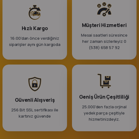
Müşteri Hizmetleri
Hızlı Kargo
Mesai saatleri süresince
16:00’dan önce verdiğiniz
her zaman sizlerleyiz 0
siparişler aynı gün kargoda
(538) 658 57 92
Geniş Ürün Çeşitliliği
Güvenli Alışveriş
25.000'den fazla orjinal
256 Bit SSL sertifikası ile
yedek parça çeşitiyle
kartınız güvende
hizmetinizdeyiz.