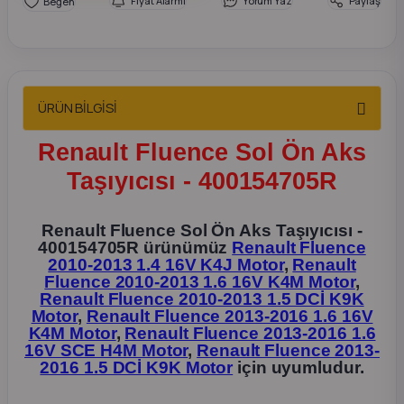
Fiyat Alarmı
Yorum Yaz
Paylaş
2012 Sedan
 Parça
ÜRÜN BİLGİSİ
 Parça
Renault Fluence Sol Ön Aks
ça
Taşıyıcısı - 400154705R
dek Parça
Renault Fluence Sol Ön Aks Taşıyıcısı -
400154705R ürünümüz
Renault Fluence
rça
2010-2013 1.4 16V K4J Motor
,
Renault
Fluence 2010-2013 1.6 16V K4M Motor
,
edek Parça
Renault Fluence 2010-2013 1.5 DCİ K9K
Motor
,
Renault Fluence 2013-2016 1.6 16V
K4M Motor
,
Renault Fluence 2013-2016 1.6
rça
16V SCE H4M Motor
,
Renault Fluence 2013-
2016 1.5 DCİ K9K Motor
için uyumludur.
rça