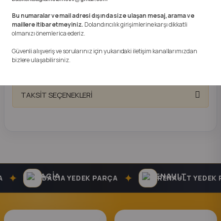
k Parça
Gönderimi Yapılmamaktadır.
Bu numaralar ve mail adresi dışında size ulaşan mesaj, arama ve
maillere itibar etmeyiniz.
Dolandırıcılık girişimlerine karşı dikkatli
rça
Anlaşmalı Kargo ve Güvenli Hızlı Teslimat ile Kapınıza
olmanızı önemle rica ederiz.
Kadar Gönderim Yapılmaktadır.Almış Olduğunuz Üründe
Güvenli alışveriş ve sorularınız için yukarıdaki iletişim kanallarımızdan
 Parça
1 Hafta İade Garantisi Vardır.
bizlere ulaşabilirsiniz.
TAKSİT SEÇENEKLERİ
✦
✦
DACIA YEDEK PARÇA
RENAULT YEDEK P