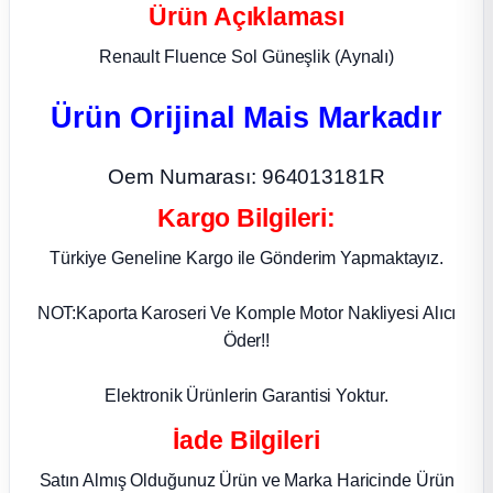
Ürün Açıklaması
ça
Renault Fluence Sol Güneşlik (Aynalı)
ça
Ürün Orijinal Mais Markadır
k Parça
Oem Numarası: 964013181R
 Parça
Kargo Bilgileri:
Türkiye Geneline Kargo ile Gönderim Yapmaktayız.
 Parça
NOT:Kaporta Karoseri Ve Komple Motor Nakliyesi Alıcı
ek Parça
Öder!!
 Parça
Elektronik Ürünlerin Garantisi Yoktur.
İade Bilgileri
 Parça
Satın Almış Olduğunuz Ürün ve Marka Haricinde Ürün