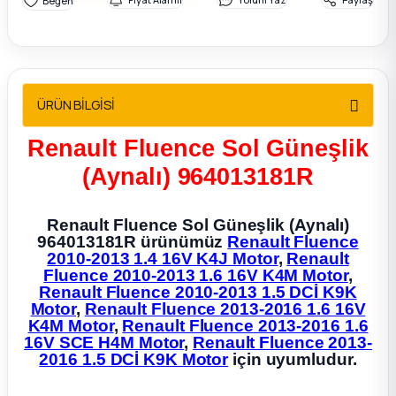
2012 Sedan
 Parça
ÜRÜN BİLGİSİ
 Parça
Renault Fluence Sol Güneşlik
ça
(Aynalı) 964013181R
dek Parça
Renault Fluence Sol Güneşlik (Aynalı)
964013181R ürünümüz
Renault Fluence
rça
2010-2013 1.4 16V K4J Motor
,
Renault
Fluence 2010-2013 1.6 16V K4M Motor
,
Renault Fluence 2010-2013 1.5 DCİ K9K
edek Parça
Motor
,
Renault Fluence 2013-2016 1.6 16V
K4M Motor
,
Renault Fluence 2013-2016 1.6
rça
16V SCE H4M Motor
,
Renault Fluence 2013-
2016 1.5 DCİ K9K Motor
için uyumludur.
rça