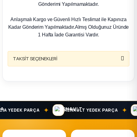
k Parça
Gönderimi Yapılmamaktadır.
rça
Anlaşmalı Kargo ve Güvenli Hızlı Teslimat ile Kapınıza
Kadar Gönderim Yapılmaktadır.Almış Olduğunuz Üründe
 Parça
1 Hafta İade Garantisi Vardır.
TAKSİT SEÇENEKLERİ
✦
✦
A YEDEK PARÇA
RENAULT YEDEK PARÇA