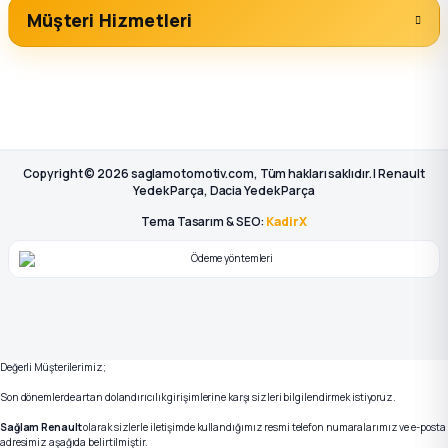
Müşteri Hizmetleri
Copyright © 2026 saglamotomotiv.com, Tüm hakları saklıdır. | Renault
Yedek Parça, Dacia Yedek Parça
Tema Tasarım & SEO:
KadirX
Değerli Müşterilerimiz;
Son dönemlerde artan dolandırıcılık girişimlerine karşı sizleri bilgilendirmek istiyoruz.
Sağlam Renault
olarak sizlerle iletişimde kullandığımız resmi telefon numaralarımız ve e-posta
adresimiz aşağıda belirtilmiştir.