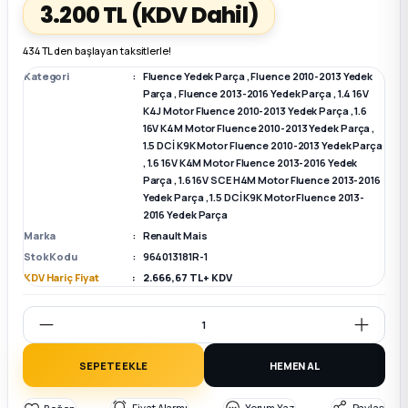
3.200 TL
(KDV Dahil)
k Parça
k Parça
Megane E-TECH Yedek Parça
434 TL den başlayan taksitlerle!
Kategori
Fluence Yedek Parça
,
Fluence 2010-2013 Yedek
 Parça
Parça
,
Fluence 2013-2016 Yedek Parça
,
1.4 16V
K4J Motor Fluence 2010-2013 Yedek Parça
,
1.6
16V K4M Motor Fluence 2010-2013 Yedek Parça
,
k Parça
1.5 DCİ K9K Motor Fluence 2010-2013 Yedek Parça
,
1.6 16V K4M Motor Fluence 2013-2016 Yedek
Parça
,
1.6 16V SCE H4M Motor Fluence 2013-2016
 Parça
Yedek Parça
,
1.5 DCİ K9K Motor Fluence 2013-
2016 Yedek Parça
 Parça
Marka
Renault Mais
Stok Kodu
964013181R-1
KDV Hariç Fiyat
2.666,67 TL + KDV
ek Parça
 Parça
SEPETE EKLE
HEMEN AL
k Parça
Fiyat Alarmı
Yorum Yaz
Paylaş