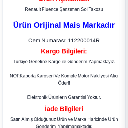
Renault Fluence Şanzıman Sol Takozu
ça
Ürün Orijinal Mais Markadır
ça
Oem Numarası: 112200014R
k Parça
Kargo Bilgileri:
 Parça
Türkiye Geneline Kargo ile Gönderim Yapmaktayız.
 Parça
NOT:Kaporta Karoseri Ve Komple Motor Nakliyesi Alıcı
Öder!!
ek Parça
Elektronik Ürünlerin Garantisi Yoktur.
 Parça
İade Bilgileri
 Parça
Satın Almış Olduğunuz Ürün ve Marka Haricinde Ürün
Gönderimi Yapılmamaktadır.