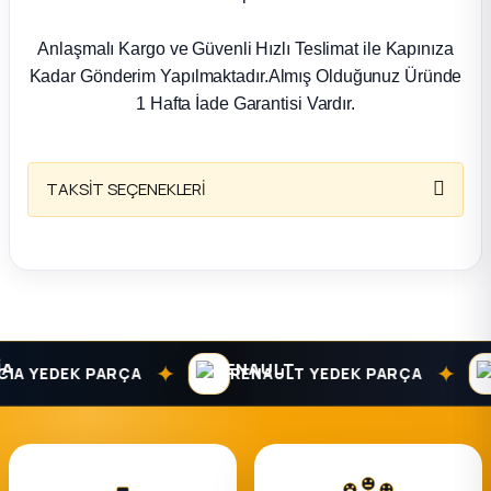
k Parça
Anlaşmalı Kargo ve Güvenli Hızlı Teslimat ile Kapınıza
rça
Kadar Gönderim Yapılmaktadır.Almış Olduğunuz Üründe
1 Hafta İade Garantisi Vardır.
 Parça
TAKSİT SEÇENEKLERİ
✦
✦
A YEDEK PARÇA
RENAULT YEDEK PARÇA