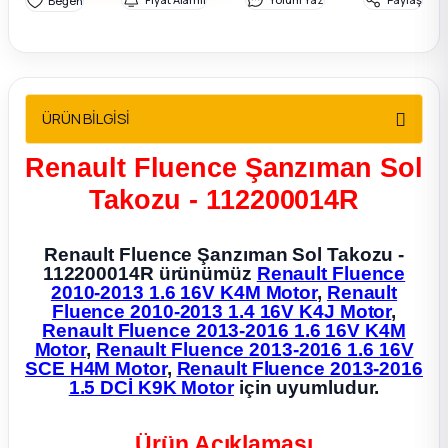
2012 Sedan
 Parça
ÜRÜN BİLGİSİ
 Parça
Renault Fluence Şanzıman Sol
ça
Takozu - 112200014R
dek Parça
Renault Fluence Şanzıman Sol Takozu -
112200014R ürünümüz
Renault Fluence
rça
2010-2013 1.6 16V K4M Motor
,
Renault
Fluence 2010-2013 1.4 16V K4J Motor
,
Renault Fluence 2013-2016 1.6 16V K4M
edek Parça
Motor
,
Renault Fluence 2013-2016 1.6 16V
SCE H4M Motor
,
Renault Fluence 2013-2016
rça
1.5 DCİ K9K Motor
için uyumludur.
rça
Ürün Açıklaması