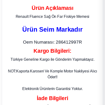
Ürün Açıklaması
ça
Renault Fluence Sağ Ön Far Fiskiye Memesi
ça
Ürün Seim Markadır
k Parça
Oem Numarası: 286412997R
 Parça
Kargo Bilgileri:
 Parça
Türkiye Geneline Kargo ile Gönderim Yapmaktayız.
ek Parça
NOT:Kaporta Karoseri Ve Komple Motor Nakliyesi Alıcı
Öder!!
 Parça
Elektronik Ürünlerin Garantisi Yoktur.
 Parça
İade Bilgileri