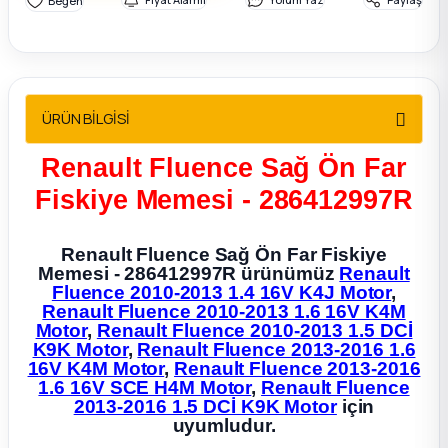
2012 Sedan
 Parça
ÜRÜN BİLGİSİ
 Parça
Renault Fluence Sağ Ön Far
ça
Fiskiye Memesi - 286412997R
dek Parça
Renault Fluence Sağ Ön Far Fiskiye
Memesi - 286412997R ürünümüz
Renault
rça
Fluence 2010-2013 1.4 16V K4J Motor
,
Renault Fluence 2010-2013 1.6 16V K4M
Motor
,
Renault Fluence 2010-2013 1.5 DCİ
edek Parça
K9K Motor
,
Renault Fluence 2013-2016 1.6
16V K4M Motor
,
Renault Fluence 2013-2016
rça
1.6 16V SCE H4M Motor
,
Renault Fluence
2013-2016 1.5 DCİ K9K Motor
için
uyumludur.
rça