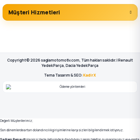
Müşteri Hizmetleri
Copyright © 2026 saglamotomotiv.com, Tüm hakları saklıdır. | Renault
Yedek Parça, Dacia Yedek Parça
Tema Tasarım & SEO:
KadirX
Değerli Müşterilerimiz;
Son dönemlerde artan dolandırıcılık girişimlerine karşı sizleri bilgilendirmek istiyoruz.
Sağlam Renault
olarak sizlerle iletişimde kullandığımız resmi telefon numaralarımız ve e-posta