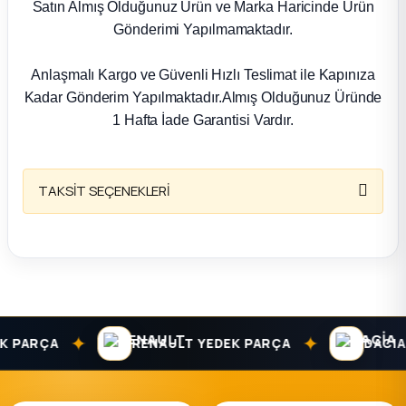
k Parça
Satın Almış Olduğunuz Ürün ve Marka Haricinde Ürün
Gönderimi Yapılmamaktadır.
rça
Anlaşmalı Kargo ve Güvenli Hızlı Teslimat ile Kapınıza
Kadar Gönderim Yapılmaktadır.Almış Olduğunuz Üründe
 Parça
1 Hafta İade Garantisi Vardır.
TAKSİT SEÇENEKLERİ
✦
✦
 PARÇA
RENAULT YEDEK PARÇA
DACIA Y