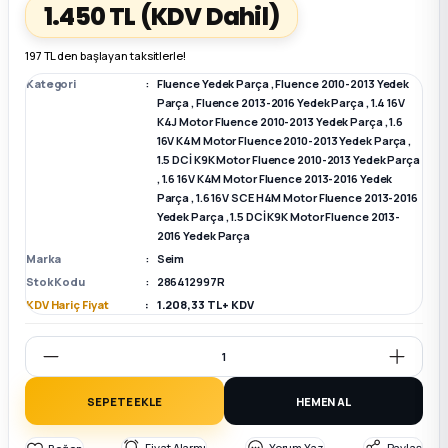
1.450 TL
(KDV Dahil)
k Parça
k Parça
Megane E-TECH Yedek Parça
197 TL den başlayan taksitlerle!
Kategori
Fluence Yedek Parça
,
Fluence 2010-2013 Yedek
 Parça
Parça
,
Fluence 2013-2016 Yedek Parça
,
1.4 16V
K4J Motor Fluence 2010-2013 Yedek Parça
,
1.6
16V K4M Motor Fluence 2010-2013 Yedek Parça
,
k Parça
1.5 DCİ K9K Motor Fluence 2010-2013 Yedek Parça
,
1.6 16V K4M Motor Fluence 2013-2016 Yedek
Parça
,
1.6 16V SCE H4M Motor Fluence 2013-2016
 Parça
Yedek Parça
,
1.5 DCİ K9K Motor Fluence 2013-
2016 Yedek Parça
 Parça
Marka
Seim
Stok Kodu
286412997R
KDV Hariç Fiyat
1.208,33 TL + KDV
ek Parça
 Parça
SEPETE EKLE
HEMEN AL
k Parça
Fiyat Alarmı
Yorum Yaz
Paylaş