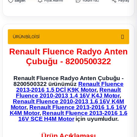
Fiyat Alarmı
Yorum Yaz
Paylaş
2012 Sedan
 Parça
ÜRÜN BİLGİSİ
 Parça
Renault Fluence Radyo Anten
ça
Çubuğu - 8200500322
dek Parça
Renault Fluence Radyo Anten Çubuğu -
8200500322 ürünümüz
Renault Fluence
rça
2013-2016 1.5 DCİ K9K Motor
,
Renault
Fluence 2010-2013 1.4 16V K4J Motor
,
edek Parça
Renault Fluence 2010-2013 1.6 16V K4M
Motor
,
Renault Fluence 2013-2016 1.6 16V
K4M Motor
,
Renault Fluence 2013-2016 1.6
rça
16V SCE H4M Motor
için uyumludur.
rça
Ürün Açıklaması