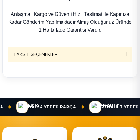
k Parça
Anlaşmalı Kargo ve Güvenli Hızlı Teslimat ile Kapınıza
rça
Kadar Gönderim Yapılmaktadır.Almış Olduğunuz Üründe
1 Hafta İade Garantisi Vardır.
 Parça
TAKSİT SEÇENEKLERİ
✦
✦
DACIA YEDEK PARÇA
RENAULT YEDEK P