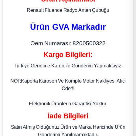
Renault Fluence Radyo Anten Çubuğu
ça
Ürün GVA Markadır
ça
Oem Numarası: 8200500322
k Parça
Kargo Bilgileri:
 Parça
Türkiye Geneline Kargo ile Gönderim Yapmaktayız.
 Parça
NOT:Kaporta Karoseri Ve Komple Motor Nakliyesi Alıcı
Öder!!
ek Parça
Elektronik Ürünlerin Garantisi Yoktur.
 Parça
İade Bilgileri
 Parça
Satın Almış Olduğunuz Ürün ve Marka Haricinde Ürün
Gönderimi Yapılmamaktadır.