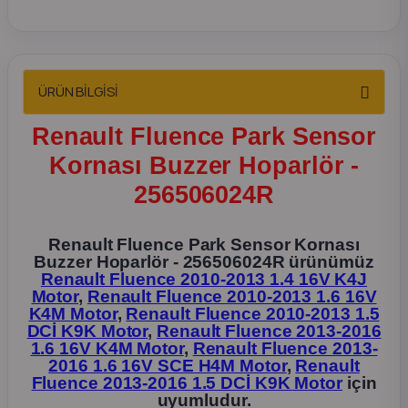
2012 Sedan
 Parça
ÜRÜN BİLGİSİ
 Parça
Renault Fluence Park Sensor
ça
Kornası Buzzer Hoparlör -
256506024R
dek Parça
Renault Fluence Park Sensor Kornası
rça
Buzzer Hoparlör - 256506024R ürünümüz
Renault Fluence 2010-2013 1.4 16V K4J
Motor
,
Renault Fluence 2010-2013 1.6 16V
edek Parça
K4M Motor
,
Renault Fluence 2010-2013 1.5
DCİ K9K Motor
,
Renault Fluence 2013-2016
1.6 16V K4M Motor
,
Renault Fluence 2013-
rça
2016 1.6 16V SCE H4M Motor
,
Renault
Fluence 2013-2016 1.5 DCİ K9K Motor
için
rça
uyumludur.