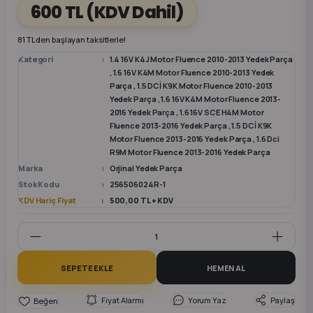
600 TL
(KDV Dahil)
k Parça
k Parça
Megane E-TECH Yedek Parça
81 TL den başlayan taksitlerle!
Kategori
1.4 16V K4J Motor Fluence 2010-2013 Yedek Parça
 Parça
,
1.6 16V K4M Motor Fluence 2010-2013 Yedek
Parça
,
1.5 DCİ K9K Motor Fluence 2010-2013
Yedek Parça
,
1.6 16V K4M Motor Fluence 2013-
k Parça
2016 Yedek Parça
,
1.6 16V SCE H4M Motor
Fluence 2013-2016 Yedek Parça
,
1.5 DCİ K9K
Motor Fluence 2013-2016 Yedek Parça
,
1.6 Dci
 Parça
R9M Motor Fluence 2013-2016 Yedek Parça
Marka
Orjinal Yedek Parça
 Parça
Stok Kodu
256506024R-1
KDV Hariç Fiyat
500,00 TL + KDV
ek Parça
 Parça
SEPETE EKLE
HEMEN AL
k Parça
Fiyat Alarmı
Yorum Yaz
Paylaş