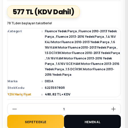
577 TL
(KDV Dahil)
k Parça
k Parça
Megane E-TECH Yedek Parça
78 TL den başlayan taksitlerle!
 Parça
Kategori
Fluence Yedek Parça
,
Fluence 2010-2013 Yedek
Parça
,
Fluence 2013-2016 Yedek Parça
,
1.4 16V
K4J Motor Fluence 2010-2013 Yedek Parça
,
1.6
k Parça
16V K4M Motor Fluence 2010-2013 Yedek Parça
,
1.5 DCİ K9K Motor Fluence 2010-2013 Yedek Parça
 Parça
,
1.6 16V K4M Motor Fluence 2013-2016 Yedek
Parça
,
1.6 16V SCE H4M Motor Fluence 2013-2016
Yedek Parça
,
1.5 DCİ K9K Motor Fluence 2013-
 Parça
2016 Yedek Parça
Marka
DEGA
Stok Kodu
622359780R
ek Parça
KDV Hariç Fiyat
480,82 TL + KDV
 Parça
k Parça
SEPETE EKLE
HEMEN AL