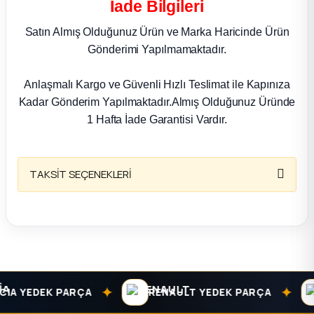
İade Bilgileri
k Parça
Satın Almış Olduğunuz Ürün ve Marka Haricinde Ürün
rça
Gönderimi Yapılmamaktadır.
 Parça
Anlaşmalı Kargo ve Güvenli Hızlı Teslimat ile Kapınıza
Kadar Gönderim Yapılmaktadır.Almış Olduğunuz Üründe
1 Hafta İade Garantisi Vardır.
TAKSİT SEÇENEKLERİ
✦
✦
A YEDEK PARÇA
RENAULT YEDEK PARÇA