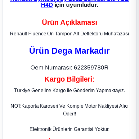
H4D
için uyumludur.
ça
Ürün Açıklaması
ça
Renault Fluence Ön Tampon Alt Deflektörü Muhafazası
k Parça
Ürün Dega Markadır
 Parça
Oem Numarası: 622359780R
 Parça
Kargo Bilgileri:
Türkiye Geneline Kargo ile Gönderim Yapmaktayız.
ek Parça
NOT:Kaporta Karoseri Ve Komple Motor Nakliyesi Alıcı
 Parça
Öder!!
 Parça
Elektronik Ürünlerin Garantisi Yoktur.