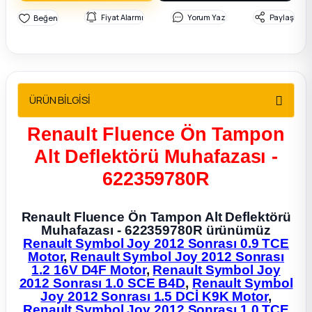
2012 Sedan
Fiyat Alarmı
Yorum Yaz
Paylaş
 Parça
 Parça
ÜRÜN BİLGİSİ
ça
Renault Fluence Ön Tampon
Alt Deflektörü Muhafazası -
dek Parça
622359780R
rça
Renault Fluence Ön Tampon Alt Deflektörü
Muhafazası - 622359780R ürünümüz
edek Parça
Renault Symbol Joy 2012 Sonrası 0.9 TCE
Motor
,
Renault Symbol Joy 2012 Sonrası
rça
1.2 16V D4F Motor
,
Renault Symbol Joy
2012 Sonrası 1.0 SCE B4D
,
Renault Symbol
Joy 2012 Sonrası 1.5 DCİ K9K Motor
,
rça
Renault Symbol Joy 2012 Sonrası 1.0 TCE