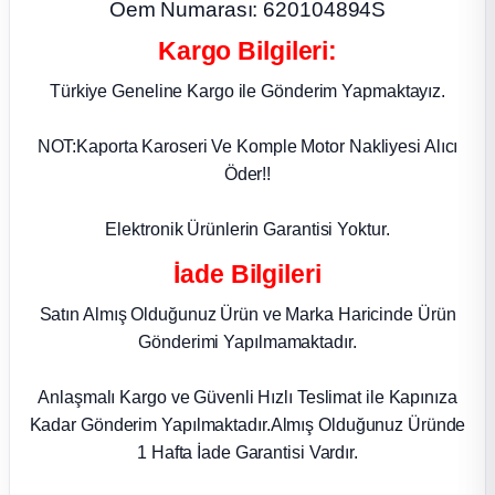
Oem Numarası: 620104894S
ça
Kargo Bilgileri:
Türkiye Geneline Kargo ile Gönderim Yapmaktayız.
ça
NOT:Kaporta Karoseri Ve Komple Motor Nakliyesi Alıcı
k Parça
Öder!!
 Parça
Elektronik Ürünlerin Garantisi Yoktur.
İade Bilgileri
 Parça
Satın Almış Olduğunuz Ürün ve Marka Haricinde Ürün
ek Parça
Gönderimi Yapılmamaktadır.
 Parça
Anlaşmalı Kargo ve Güvenli Hızlı Teslimat ile Kapınıza
Kadar Gönderim Yapılmaktadır.Almış Olduğunuz Üründe
 Parça
1 Hafta İade Garantisi Vardır.