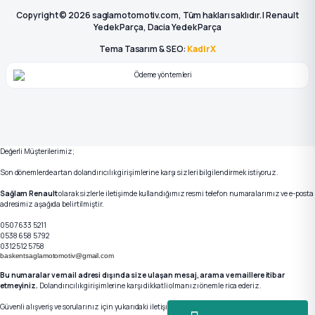
Copyright © 2026 saglamotomotiv.com, Tüm hakları saklıdır. | Renault
Yedek Parça, Dacia Yedek Parça
Tema Tasarım & SEO:
KadirX
Değerli Müşterilerimiz;
Son dönemlerde artan dolandırıcılık girişimlerine karşı sizleri bilgilendirmek istiyoruz.
Sağlam Renault
olarak sizlerle iletişimde kullandığımız resmi telefon numaralarımız ve e-posta
adresimiz aşağıda belirtilmiştir.
0507 633 5211
0538 658 5792
0312 512 5758
baskentsaglamotomotiv@gmail.com
Bu numaralar ve mail adresi dışında size ulaşan mesaj, arama ve maillere itibar
etmeyiniz.
Dolandırıcılık girişimlerine karşı dikkatli olmanızı önemle rica ederiz.
Güvenli alışveriş ve sorularınız için yukarıdaki iletişim kanallarımızdan bizlere ulaşabilirsiniz.