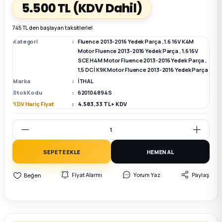
5.500 TL
(KDV Dahil)
k Parça
k Parça
Megane E-TECH Yedek Parça
745 TL den başlayan taksitlerle!
Kategori
Fluence 2013-2016 Yedek Parça
,
1.6 16V K4M
 Parça
Motor Fluence 2013-2016 Yedek Parça
,
1.6 16V
SCE H4M Motor Fluence 2013-2016 Yedek Parça
,
1.5 DCİ K9K Motor Fluence 2013-2016 Yedek Parça
k Parça
Marka
İTHAL
Stok Kodu
620104894S
 Parça
KDV Hariç Fiyat
4.583,33 TL + KDV
 Parça
SEPETE EKLE
HEMEN AL
ek Parça
Fiyat Alarmı
Yorum Yaz
Paylaş
 Parça
k Parça