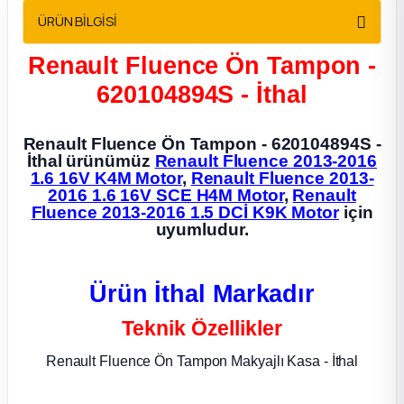
2012 Sedan
ÜRÜN BİLGİSİ
Renault Fluence Ön Tampon -
 Parça
620104894S - İthal
 Parça
Renault Fluence Ön Tampon - 620104894S -
ça
İthal ürünümüz
Renault Fluence 2013-2016
1.6 16V K4M Motor
,
Renault Fluence 2013-
2016 1.6 16V SCE H4M Motor
,
Renault
dek Parça
Fluence 2013-2016 1.5 DCİ K9K Motor
için
uyumludur.
rça
Ürün İthal Markadır
edek Parça
Teknik Özellikler
rça
Renault Fluence Ön Tampon Makyajlı Kasa - İthal
rça