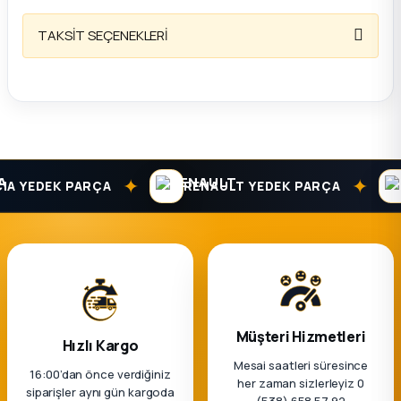
k Parça
TAKSİT SEÇENEKLERİ
rça
 Parça
✦
✦
 YEDEK PARÇA
RENAULT YEDEK PARÇA
Müşteri Hizmetleri
Hızlı Kargo
Mesai saatleri süresince
16:00’dan önce verdiğiniz
her zaman sizlerleyiz 0
siparişler aynı gün kargoda
(538) 658 57 92