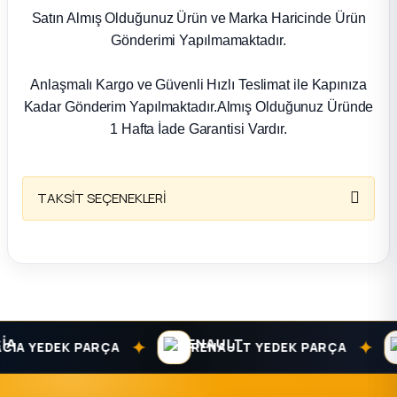
k Parça
Satın Almış Olduğunuz Ürün ve Marka Haricinde Ürün
Gönderimi Yapılmamaktadır.
rça
Anlaşmalı Kargo ve Güvenli Hızlı Teslimat ile Kapınıza
 Parça
Kadar Gönderim Yapılmaktadır.Almış Olduğunuz Üründe
1 Hafta İade Garantisi Vardır.
TAKSİT SEÇENEKLERİ
✦
✦
IA YEDEK PARÇA
RENAULT YEDEK PARÇA