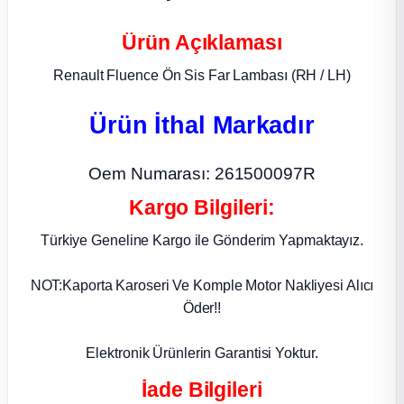
ça
Ürün Açıklaması
Renault Fluence Ön Sis Far Lambası (RH / LH)
ça
Ürün İthal Markadır
k Parça
Oem Numarası: 261500097R
 Parça
Kargo Bilgileri:
 Parça
Türkiye Geneline Kargo ile Gönderim Yapmaktayız.
ek Parça
NOT:Kaporta Karoseri Ve Komple Motor Nakliyesi Alıcı
Öder!!
 Parça
Elektronik Ürünlerin Garantisi Yoktur.
 Parça
İade Bilgileri