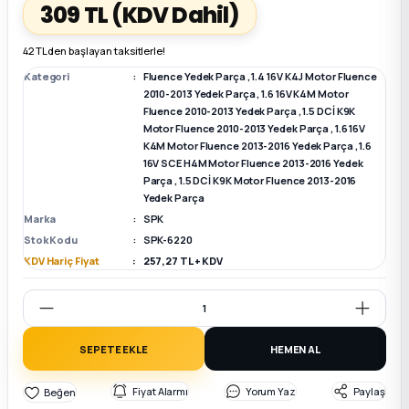
309 TL
(KDV Dahil)
k Parça
k Parça
Megane E-TECH Yedek Parça
42 TL den başlayan taksitlerle!
Kategori
Fluence Yedek Parça
,
1.4 16V K4J Motor Fluence
 Parça
2010-2013 Yedek Parça
,
1.6 16V K4M Motor
Fluence 2010-2013 Yedek Parça
,
1.5 DCİ K9K
Motor Fluence 2010-2013 Yedek Parça
,
1.6 16V
k Parça
K4M Motor Fluence 2013-2016 Yedek Parça
,
1.6
16V SCE H4M Motor Fluence 2013-2016 Yedek
Parça
,
1.5 DCİ K9K Motor Fluence 2013-2016
 Parça
Yedek Parça
Marka
SPK
 Parça
Stok Kodu
SPK-6220
KDV Hariç Fiyat
257,27 TL + KDV
ek Parça
 Parça
SEPETE EKLE
HEMEN AL
k Parça
Fiyat Alarmı
Yorum Yaz
Paylaş