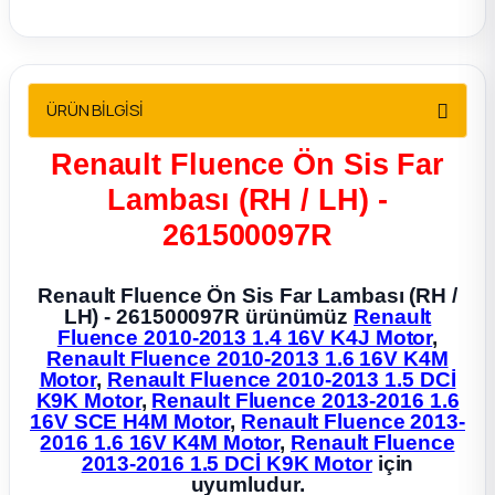
2012 Sedan
 Parça
ÜRÜN BİLGİSİ
 Parça
Renault Fluence Ön Sis Far
ça
Lambası (RH / LH) -
261500097R
dek Parça
Renault Fluence Ön Sis Far Lambası (RH /
rça
LH) - 261500097R ürünümüz
Renault
Fluence 2010-2013 1.4 16V K4J Motor
,
Renault Fluence 2010-2013 1.6 16V K4M
edek Parça
Motor
,
Renault Fluence 2010-2013 1.5 DCİ
K9K Motor
,
Renault Fluence 2013-2016 1.6
16V SCE H4M Motor
,
Renault Fluence 2013-
rça
2016 1.6 16V K4M Motor
,
Renault Fluence
2013-2016 1.5 DCİ K9K Motor
için
rça
uyumludur.