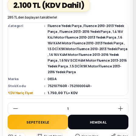
2.100 TL
(KDV Dahil)
k Parça
k Parça
Megane E-TECH Yedek Parça
285 TL den başlayan taksitlerle!
Kategori
Fluence Yedek Parça
,
Fluence 2010-2013 Yedek
 Parça
Parça
,
Fluence 2013-2016 Yedek Parça
,
1.4 16V
K4J Motor Fluence 2010-2013 Yedek Parça
,
1.6
16V K4M Motor Fluence 2010-2013 Yedek Parça
,
k Parça
1.5 DCİ K9K Motor Fluence 2010-2013 Yedek Parça
,
1.6 16V K4M Motor Fluence 2013-2016 Yedek
Parça
,
1.6 16V SCE H4M Motor Fluence 2013-2016
 Parça
Yedek Parça
,
1.5 DCİ K9K Motor Fluence 2013-
2016 Yedek Parça
 Parça
Marka
DEGA
Stok Kodu
752107160R - 752100004R-
KDV Hariç Fiyat
1.750,00 TL + KDV
ek Parça
 Parça
SEPETE EKLE
HEMEN AL
k Parça