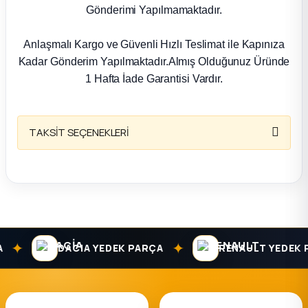
k Parça
Gönderimi Yapılmamaktadır.
rça
Anlaşmalı Kargo ve Güvenli Hızlı Teslimat ile Kapınıza
Kadar Gönderim Yapılmaktadır.Almış Olduğunuz Üründe
 Parça
1 Hafta İade Garantisi Vardır.
TAKSİT SEÇENEKLERİ
✦
✦
DACIA YEDEK PARÇA
RENAULT YEDEK P