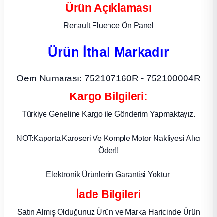
Ürün Açıklaması
ça
Renault Fluence Ön Panel
ça
Ürün İthal Markadır
k Parça
Oem Numarası: 752107160R - 752100004R
 Parça
Kargo Bilgileri:
Türkiye Geneline Kargo ile Gönderim Yapmaktayız.
 Parça
NOT:Kaporta Karoseri Ve Komple Motor Nakliyesi Alıcı
ek Parça
Öder!!
 Parça
Elektronik Ürünlerin Garantisi Yoktur.
İade Bilgileri
 Parça
Satın Almış Olduğunuz Ürün ve Marka Haricinde Ürün