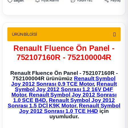
Fiyat Alarmı
Yorum Yaz
Paylaş
2012 Sedan
 Parça
ÜRÜN BİLGİSİ
 Parça
Renault Fluence Ön Panel -
ça
752107160R - 752100004R
dek Parça
Renault Fluence Ön Panel - 752107160R -
752100004R ürünümüz
Renault Symbol
rça
Joy 2012 Sonrası 0.9 TCE Motor
,
Renault
Symbol Joy 2012 Sonrası 1.2 16V D4F
edek Parça
Motor
,
Renault Symbol Joy 2012 Sonrası
1.0 SCE B4D
,
Renault Symbol Joy 2012
Sonrası 1.5 DCİ K9K Motor
,
Renault Symbol
rça
Joy 2012 Sonrası 1.0 TCE H4D
için
uyumludur.
rça