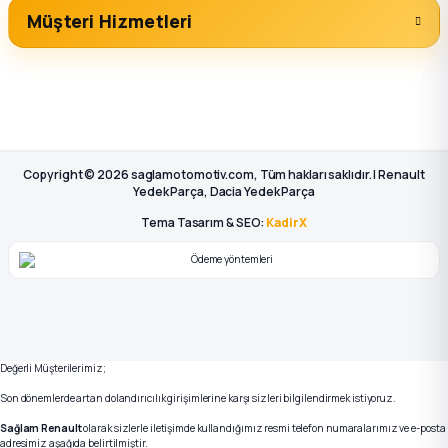
Müşteri Hizmetleri
Copyright © 2026 saglamotomotiv.com, Tüm hakları saklıdır. | Renault
Yedek Parça, Dacia Yedek Parça
Tema Tasarım & SEO:
KadirX
Değerli Müşterilerimiz;
Son dönemlerde artan dolandırıcılık girişimlerine karşı sizleri bilgilendirmek istiyoruz.
Sağlam Renault
olarak sizlerle iletişimde kullandığımız resmi telefon numaralarımız ve e-posta
adresimiz aşağıda belirtilmiştir.