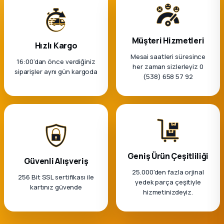
Müşteri Hizmetleri
Hızlı Kargo
Mesai saatleri süresince
16:00’dan önce verdiğiniz
her zaman sizlerleyiz 0
siparişler aynı gün kargoda
(538) 658 57 92
Geniş Ürün Çeşitliliği
Güvenli Alışveriş
25.000'den fazla orjinal
256 Bit SSL sertifikası ile
yedek parça çeşitiyle
kartınız güvende
hizmetinizdeyiz.