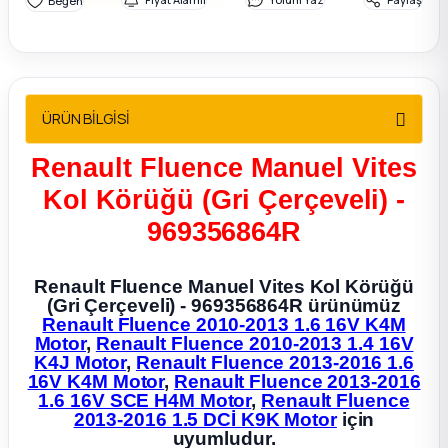
2012 Sedan
 Parça
ÜRÜN BİLGİSİ
 Parça
Renault Fluence Manuel Vites
ça
Kol Körüğü (Gri Çerçeveli) -
dek Parça
969356864R
rça
Renault Fluence Manuel Vites Kol Körüğü
(Gri Çerçeveli) - 969356864R ürünümüz
Renault Fluence 2010-2013 1.6 16V K4M
edek Parça
Motor
,
Renault Fluence 2010-2013 1.4 16V
K4J Motor
,
Renault Fluence 2013-2016 1.6
16V K4M Motor
,
Renault Fluence 2013-2016
rça
1.6 16V SCE H4M Motor
,
Renault Fluence
2013-2016 1.5 DCİ K9K Motor
için
rça
uyumludur.