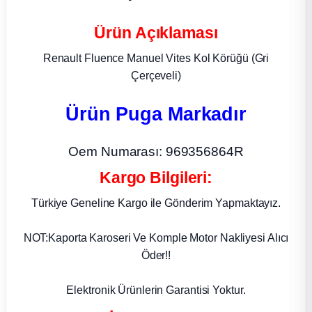
ça
Ürün Açıklaması
Renault Fluence Manuel Vites Kol Körüğü (Gri
ça
Çerçeveli)
k Parça
Ürün Puga Markadır
 Parça
Oem Numarası: 969356864R
 Parça
Kargo Bilgileri:
Türkiye Geneline Kargo ile Gönderim Yapmaktayız.
ek Parça
NOT:Kaporta Karoseri Ve Komple Motor Nakliyesi Alıcı
 Parça
Öder!!
 Parça
Elektronik Ürünlerin Garantisi Yoktur.