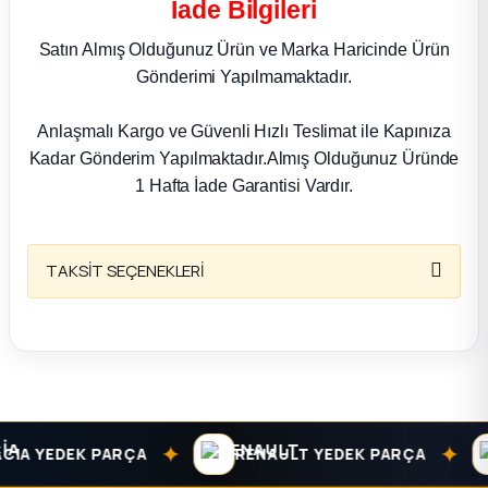
İade Bilgileri
k Parça
Satın Almış Olduğunuz Ürün ve Marka Haricinde Ürün
rça
Gönderimi Yapılmamaktadır.
 Parça
Anlaşmalı Kargo ve Güvenli Hızlı Teslimat ile Kapınıza
Kadar Gönderim Yapılmaktadır.Almış Olduğunuz Üründe
1 Hafta İade Garantisi Vardır.
TAKSİT SEÇENEKLERİ
✦
✦
A YEDEK PARÇA
RENAULT YEDEK PARÇA