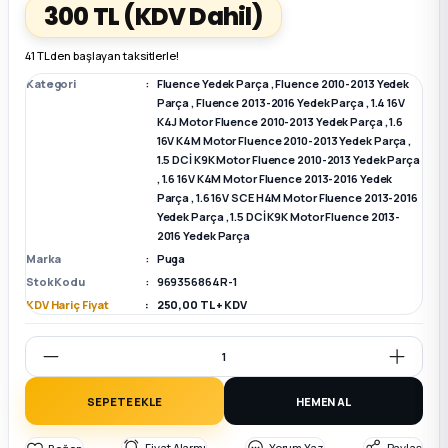
300 TL
(KDV Dahil)
k Parça
k Parça
Megane E-TECH Yedek Parça
41 TL den başlayan taksitlerle!
Kategori
Fluence Yedek Parça
,
Fluence 2010-2013 Yedek
 Parça
Parça
,
Fluence 2013-2016 Yedek Parça
,
1.4 16V
K4J Motor Fluence 2010-2013 Yedek Parça
,
1.6
16V K4M Motor Fluence 2010-2013 Yedek Parça
,
k Parça
1.5 DCİ K9K Motor Fluence 2010-2013 Yedek Parça
,
1.6 16V K4M Motor Fluence 2013-2016 Yedek
Parça
,
1.6 16V SCE H4M Motor Fluence 2013-2016
 Parça
Yedek Parça
,
1.5 DCİ K9K Motor Fluence 2013-
2016 Yedek Parça
 Parça
Marka
Puga
Stok Kodu
969356864R-1
KDV Hariç Fiyat
250,00 TL + KDV
ek Parça
 Parça
SEPETE EKLE
HEMEN AL
k Parça
Fiyat Alarmı
Yorum Yaz
Paylaş