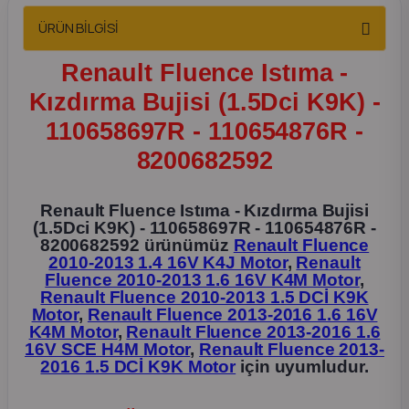
2012 Sedan
ÜRÜN BİLGİSİ
 Parça
Renault Fluence Istıma -
Kızdırma Bujisi (1.5Dci K9K) -
 Parça
110658697R - 110654876R -
8200682592
ça
dek Parça
Renault Fluence Istıma - Kızdırma Bujisi
(1.5Dci K9K) - 110658697R - 110654876R -
8200682592 ürünümüz
Renault Fluence
rça
2010-2013 1.4 16V K4J Motor
,
Renault
Fluence 2010-2013 1.6 16V K4M Motor
,
Renault Fluence 2010-2013 1.5 DCİ K9K
edek Parça
Motor
,
Renault Fluence 2013-2016 1.6 16V
K4M Motor
,
Renault Fluence 2013-2016 1.6
16V SCE H4M Motor
,
Renault Fluence 2013-
rça
2016 1.5 DCİ K9K Motor
için uyumludur.
rça