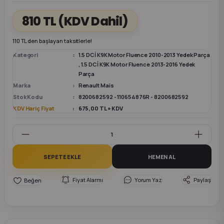
810 TL
(KDV Dahil)
k Parça
k Parça
Megane E-TECH Yedek Parça
110 TL den başlayan taksitlerle!
 Parça
Kategori
1.5 DCİ K9K Motor Fluence 2010-2013 Yedek Parça
,
1.5 DCİ K9K Motor Fluence 2013-2016 Yedek
Parça
k Parça
Marka
Renault Mais
Stok Kodu
8200682592 - 110654876R - 8200682592
 Parça
KDV Hariç Fiyat
675,00 TL + KDV
 Parça
ek Parça
SEPETE EKLE
HEMEN AL
 Parça
Fiyat Alarmı
Yorum Yaz
Paylaş
k Parça