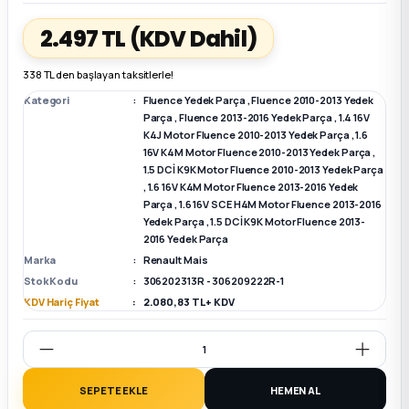
2.497 TL
(KDV Dahil)
k Parça
k Parça
Megane E-TECH Yedek Parça
338 TL den başlayan taksitlerle!
 Parça
Kategori
Fluence Yedek Parça
,
Fluence 2010-2013 Yedek
Parça
,
Fluence 2013-2016 Yedek Parça
,
1.4 16V
K4J Motor Fluence 2010-2013 Yedek Parça
,
1.6
k Parça
16V K4M Motor Fluence 2010-2013 Yedek Parça
,
1.5 DCİ K9K Motor Fluence 2010-2013 Yedek Parça
 Parça
,
1.6 16V K4M Motor Fluence 2013-2016 Yedek
Parça
,
1.6 16V SCE H4M Motor Fluence 2013-2016
Yedek Parça
,
1.5 DCİ K9K Motor Fluence 2013-
 Parça
2016 Yedek Parça
Marka
Renault Mais
ek Parça
Stok Kodu
306202313R - 306209222R-1
KDV Hariç Fiyat
2.080,83 TL + KDV
 Parça
k Parça
SEPETE EKLE
HEMEN AL