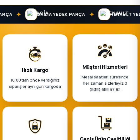
✦
✦
RÇA
DACIA YEDEK PARÇA
RENAULT YEDE
Müşteri Hizmetleri
Hızlı Kargo
Mesai saatleri süresince
16:00’dan önce verdiğiniz
her zaman sizlerleyiz 0
siparişler aynı gün kargoda
(538) 658 57 92
Geniş Ürün Çeşitliliği