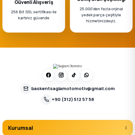
Güvenli Alışveriş
25.000'den fazla orjinal
256 Bit SSL sertifikası ile
yedek parça çeşitiyle
kartınız güvende
hizmetinizdeyiz.
baskentsaglamotomotiv@gmail.com
+90 (312) 512 57 58
Kurumsal