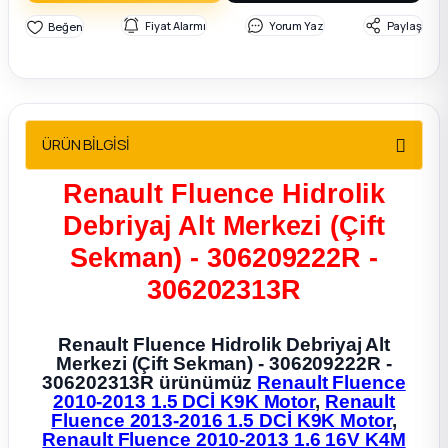
2012 Sedan
Fiyat Alarmı
Yorum Yaz
Paylaş
 Parça
 Parça
ÜRÜN BİLGİSİ
ça
Renault Fluence Hidrolik
Debriyaj Alt Merkezi (Çift
dek Parça
Sekman) - 306209222R -
rça
306202313R
edek Parça
Renault Fluence Hidrolik Debriyaj Alt
Merkezi (Çift Sekman) - 306209222R -
306202313R ürünümüz
Renault Fluence
rça
2010-2013 1.5 DCİ K9K Motor
,
Renault
Fluence 2013-2016 1.5 DCİ K9K Motor
,
rça
Renault Fluence 2010-2013 1.6 16V K4M