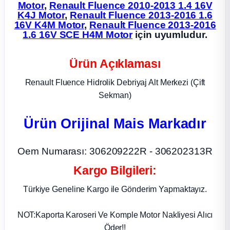
Motor
,
Renault Fluence 2010-2013 1.4 16V
K4J Motor
,
Renault Fluence 2013-2016 1.6
ça
16V K4M Motor
,
Renault Fluence 2013-2016
1.6 16V SCE H4M Motor
için uyumludur.
ça
Ürün Açıklaması
k Parça
Renault Fluence Hidrolik Debriyaj Alt Merkezi (Çift
Sekman)
 Parça
Ürün Orijinal Mais Markadır
 Parça
Oem Numarası: 306209222R - 306202313R
ek Parça
Kargo Bilgileri:
 Parça
Türkiye Geneline Kargo ile Gönderim Yapmaktayız.
 Parça
NOT:Kaporta Karoseri Ve Komple Motor Nakliyesi Alıcı
Öder!!