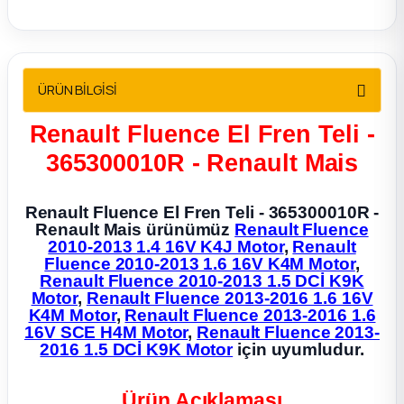
2012 Sedan
 Parça
ÜRÜN BİLGİSİ
 Parça
Renault Fluence El Fren Teli -
ça
365300010R - Renault Mais
dek Parça
Renault Fluence El Fren Teli - 365300010R -
Renault Mais ürünümüz
Renault Fluence
2010-2013 1.4 16V K4J Motor
,
Renault
rça
Fluence 2010-2013 1.6 16V K4M Motor
,
Renault Fluence 2010-2013 1.5 DCİ K9K
Motor
,
Renault Fluence 2013-2016 1.6 16V
edek Parça
K4M Motor
,
Renault Fluence 2013-2016 1.6
16V SCE H4M Motor
,
Renault Fluence 2013-
rça
2016 1.5 DCİ K9K Motor
için uyumludur.
rça
Ürün Açıklaması