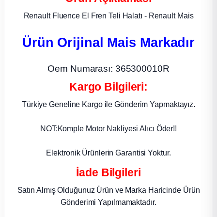
Renault Fluence El Fren Teli Halatı - Renault Mais
ça
Ürün Orijinal Mais Markadır
ça
Oem Numarası: 365300010R
k Parça
Kargo Bilgileri:
 Parça
Türkiye Geneline Kargo ile Gönderim Yapmaktayız.
 Parça
NOT:Komple Motor Nakliyesi Alıcı Öder!!
ek Parça
Elektronik Ürünlerin Garantisi Yoktur.
 Parça
İade Bilgileri
Satın Almış Olduğunuz Ürün ve Marka Haricinde Ürün
 Parça
Gönderimi Yapılmamaktadır.