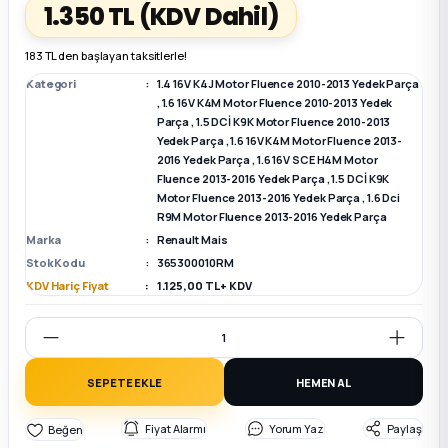
1.350 TL
(KDV Dahil)
k Parça
k Parça
Megane E-TECH Yedek Parça
183 TL den başlayan taksitlerle!
Kategori
1.4 16V K4J Motor Fluence 2010-2013 Yedek Parça
 Parça
,
1.6 16V K4M Motor Fluence 2010-2013 Yedek
Parça
,
1.5 DCİ K9K Motor Fluence 2010-2013
Yedek Parça
,
1.6 16V K4M Motor Fluence 2013-
k Parça
2016 Yedek Parça
,
1.6 16V SCE H4M Motor
Fluence 2013-2016 Yedek Parça
,
1.5 DCİ K9K
Motor Fluence 2013-2016 Yedek Parça
,
1.6 Dci
 Parça
R9M Motor Fluence 2013-2016 Yedek Parça
Marka
Renault Mais
 Parça
Stok Kodu
365300010RM
KDV Hariç Fiyat
1.125,00 TL + KDV
ek Parça
 Parça
SEPETE EKLE
HEMEN AL
k Parça
Fiyat Alarmı
Yorum Yaz
Paylaş