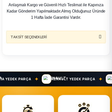
k Parça
Anlaşmalı Kargo ve Güvenli Hızlı Teslimat ile Kapınıza
Kadar Gönderim Yapılmaktadır.Almış Olduğunuz Üründe
rça
1 Hafta İade Garantisi Vardır.
 Parça
TAKSİT SEÇENEKLERİ
✦
✦
 YEDEK PARÇA
RENAULT YEDEK PARÇA