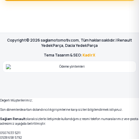
Copyright © 2026 saglamotomotiv.com, Tüm hakları saklıdır. | Renault
Yedek Parça, Dacia Yedek Parça
Tema Tasarım & SEO:
KadirX
Değerli Müşterilerimiz;
Son dönemlerde artan dolandırıcılık girişimlerine karşı sizleri bilgilendirmek istiyoruz.
Sağlam Renault
olarak sizlerle iletişimde kullandığımız resmi telefon numaralarımız ve e-posta
adresimiz aşağıda belirtilmiştir.
0507 633 5211
0538 658 5792