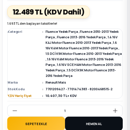
12.489 TL
(KDV Dahil)
k Parça
k Parça
Megane E-TECH Yedek Parça
1.693 TL den başlayan taksitlerle!
 Parça
Kategori
Fluence Yedek Parça
,
Fluence 2010-2013 Yedek
Parça
,
Fluence 2013-2016 Yedek Parça
,
1.4 16V
K4J Motor Fluence 2010-2013 Yedek Parça
,
1.6
k Parça
16V K4M Motor Fluence 2010-2013 Yedek Parça
,
1.5 DCİ K9K Motor Fluence 2010-2013 Yedek Parça
 Parça
,
1.6 16V K4M Motor Fluence 2013-2016 Yedek
Parça
,
1.6 16V SCE H4M Motor Fluence 2013-2016
Yedek Parça
,
1.5 DCİ K9K Motor Fluence 2013-
 Parça
2016 Yedek Parça
Marka
Renault Mais
Stok Kodu
7701209427 - 7701474383 - 8200468515-2
ek Parça
KDV Hariç Fiyat
10.407,30 TL + KDV
 Parça
k Parça
SEPETE EKLE
HEMEN AL