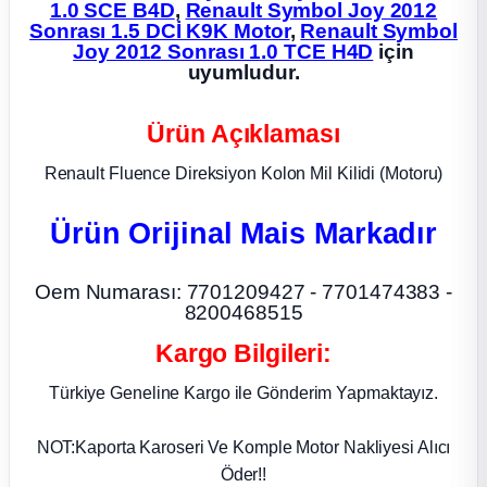
1.0 SCE B4D
,
Renault Symbol Joy 2012
Sonrası 1.5 DCİ K9K Motor
,
Renault Symbol
ça
Joy 2012 Sonrası 1.0 TCE H4D
için
uyumludur.
ça
Ürün Açıklaması
k Parça
Renault Fluence Direksiyon Kolon Mil Kilidi (Motoru)
 Parça
Ürün Orijinal Mais Markadır
 Parça
Oem Numarası: 7701209427 - 7701474383 -
8200468515
ek Parça
Kargo Bilgileri:
 Parça
Türkiye Geneline Kargo ile Gönderim Yapmaktayız.
 Parça
NOT:Kaporta Karoseri Ve Komple Motor Nakliyesi Alıcı
Öder!!