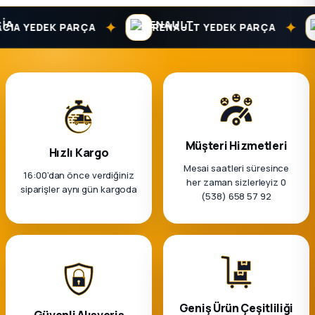
✦
✦
IA YEDEK PARÇA
RENAULT YEDEK PARÇA
Müşteri Hizmetleri
Hızlı Kargo
Mesai saatleri süresince
16:00’dan önce verdiğiniz
her zaman sizlerleyiz 0
siparişler aynı gün kargoda
(538) 658 57 92
Geniş Ürün Çeşitliliği
Güvenli Alışveriş