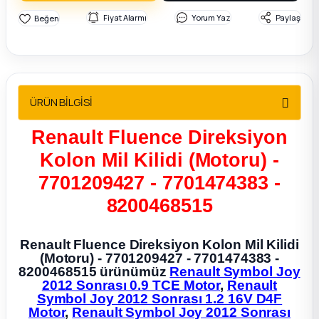
2012 Sedan
Fiyat Alarmı
Yorum Yaz
Paylaş
 Parça
 Parça
ÜRÜN BİLGİSİ
ça
Renault Fluence Direksiyon
Kolon Mil Kilidi (Motoru) -
dek Parça
7701209427 - 7701474383 -
rça
8200468515
edek Parça
Renault Fluence Direksiyon Kolon Mil Kilidi
(Motoru) - 7701209427 - 7701474383 -
8200468515 ürünümüz
Renault Symbol Joy
rça
2012 Sonrası 0.9 TCE Motor
,
Renault
Symbol Joy 2012 Sonrası 1.2 16V D4F
rça
Motor
,
Renault Symbol Joy 2012 Sonrası