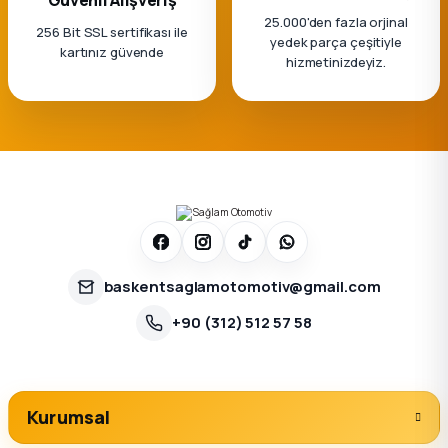
25.000'den fazla orjinal
256 Bit SSL sertifikası ile
yedek parça çeşitiyle
kartınız güvende
hizmetinizdeyiz.
baskentsaglamotomotiv@gmail.com
+90 (312) 512 57 58
Kurumsal