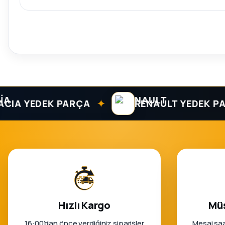
✦
 YEDEK PARÇA
RENAULT YEDEK PARÇA
Hızlı Kargo
Müş
16:00’dan önce verdiğiniz siparişler
Mesai saa