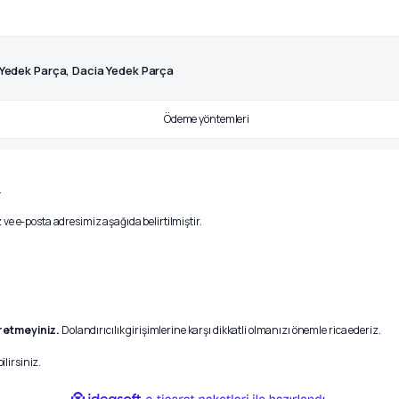
 Yedek Parça, Dacia Yedek Parça
.
ve e-posta adresimiz aşağıda belirtilmiştir.
r etmeyiniz.
Dolandırıcılık girişimlerine karşı dikkatli olmanızı önemle rica ederiz.
ilirsiniz.