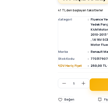
41 TL den başlayan taksitlerle!
Kategori
Fluence Ye
Yedek Par
K4M Motor 
2010-2013 
,
1.6 16V S
Motor Flue
Marka
Renault Ma
Stok Kodu
770317907
KDV Hariç Fiyat
250,00 TL 
Fi