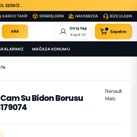
L EDİNİZ.
KARGO TAKİP
SİPARİŞLERİM
HAKKIMIZDA
BİZE ULAŞIN
Giriş Yap
Sepetim
ARA
Kayıt Ol
RALARIMIZ
MAĞAZA KONUMU
074
Renault
 Cam Su Bidon Borusu
Mais
3179074