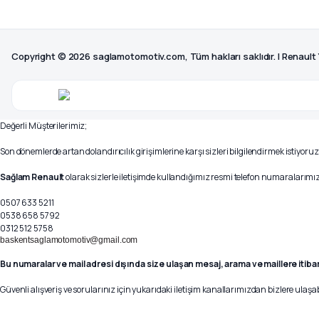
Copyright © 2026 saglamotomotiv.com, Tüm hakları saklıdır. | Renault
Değerli Müşterilerimiz;
Son dönemlerde artan dolandırıcılık girişimlerine karşı sizleri bilgilendirmek istiyoruz
Sağlam Renault
olarak sizlerle iletişimde kullandığımız resmi telefon numaralarımız 
0507 633 5211
0538 658 5792
0312 512 5758
baskentsaglamotomotiv@gmail.com
Bu numaralar ve mail adresi dışında size ulaşan mesaj, arama ve maillere itiba
Güvenli alışveriş ve sorularınız için yukarıdaki iletişim kanallarımızdan bizlere ulaşab