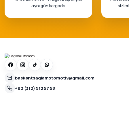
aynı gün kargoda
sizle
baskentsaglamotomotiv@gmail.com
+90 (312) 512 57 58