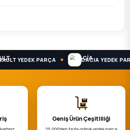
✦
T YEDEK PARÇA
DACIA YEDEK PARÇA
riş
Geniş Ürün Çeşitliliği
 kartınız
25.000'den fazla orjinal yedek parça