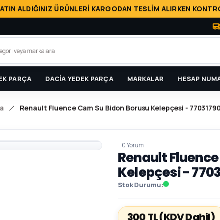
ATIN ALDIĞINIZ ÜRÜNLERİ KARGODAN TESLİM ALIRKEN KONTRO
EK PARÇA
DACİA YEDEK PARÇA
MARKALAR
HESAP NUMA
a
Renault Fluence Cam Su Bidon Borusu Kelepçesi - 7703179
0 Yorum
Renault Fluence
Kelepçesi - 770
Stok Durumu
300 TL
(KDV Dahil)