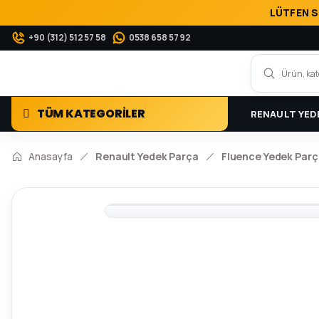
LÜTFEN S
+90 (312) 512 57 58
0538 658 57 92
TÜM KATEGORİLER
RENAULT YED
Anasayfa
Renault Yedek Parça
Fluence Yedek Parç