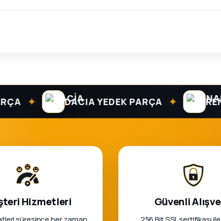
✦
✦
DACIA YEDEK PARÇA
RENAUL
teri Hizmetleri
Güvenli Alışve
tleri süresince her zaman
256 Bit SSL sertifikası ile