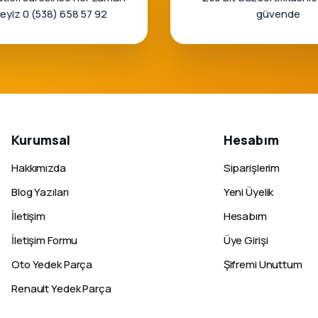
rleyiz 0 (538) 658 57 92
güvende
Kurumsal
Hesabım
Hakkımızda
Siparişlerim
Blog Yazıları
Yeni Üyelik
İletişim
Hesabım
İletişim Formu
Üye Girişi
Oto Yedek Parça
Şifremi Unuttum
Renault Yedek Parça