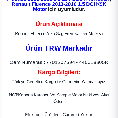
Renault Fluence 2013-2016 1.5 DCİ K9K
Motor
için uyumludur.
ça
Ürün Açıklaması
ça
Renault Fluence Arka Sağ Fren Kaliper Merkezi
k Parça
Ürün TRW Markadır
 Parça
Oem Numarası: 7701207694 - 440018805R
 Parça
Kargo Bilgileri:
ek Parça
Türkiye Geneline Kargo ile Gönderim Yapmaktayız.
 Parça
NOT:Kaporta Karoseri Ve Komple Motor Nakliyesi Alıcı
Öder!!
 Parça
Elektronik Ürünlerin Garantisi Yoktur.