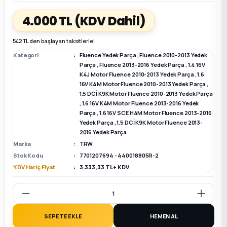
4.000 TL
(KDV Dahil)
k Parça
k Parça
Megane E-TECH Yedek Parça
542 TL den başlayan taksitlerle!
 Parça
Kategori
Fluence Yedek Parça
,
Fluence 2010-2013 Yedek
Parça
,
Fluence 2013-2016 Yedek Parça
,
1.4 16V
K4J Motor Fluence 2010-2013 Yedek Parça
,
1.6
k Parça
16V K4M Motor Fluence 2010-2013 Yedek Parça
,
1.5 DCİ K9K Motor Fluence 2010-2013 Yedek Parça
 Parça
,
1.6 16V K4M Motor Fluence 2013-2016 Yedek
Parça
,
1.6 16V SCE H4M Motor Fluence 2013-2016
Yedek Parça
,
1.5 DCİ K9K Motor Fluence 2013-
 Parça
2016 Yedek Parça
Marka
TRW
Stok Kodu
7701207694 - 440018805R-2
ek Parça
KDV Hariç Fiyat
3.333,33 TL + KDV
 Parça
k Parça
SEPETE EKLE
HEMEN AL