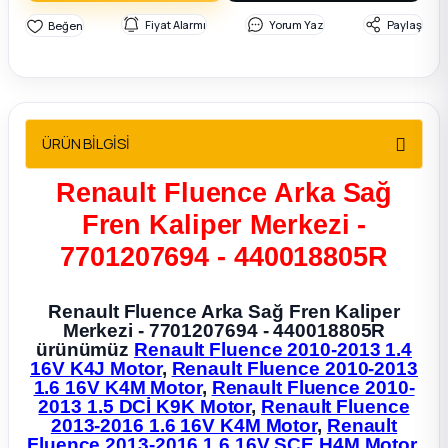
2012 Sedan
Fiyat Alarmı
Yorum Yaz
Paylaş
 Parça
 Parça
ÜRÜN BİLGİSİ
ça
Renault Fluence Arka Sağ
Fren Kaliper Merkezi -
dek Parça
7701207694 - 440018805R
rça
Renault Fluence Arka Sağ Fren Kaliper
Merkezi - 7701207694 - 440018805R
edek Parça
ürünümüz
Renault Fluence 2010-2013 1.4
16V K4J Motor
,
Renault Fluence 2010-2013
rça
1.6 16V K4M Motor
,
Renault Fluence 2010-
2013 1.5 DCİ K9K Motor
,
Renault Fluence
2013-2016 1.6 16V K4M Motor
,
Renault
rça
Fluence 2013-2016 1.6 16V SCE H4M Motor
,