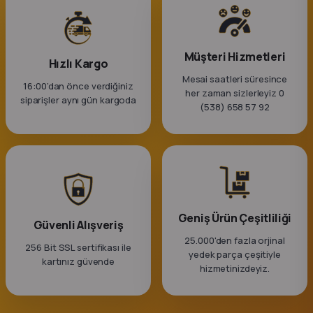
Müşteri Hizmetleri
Hızlı Kargo
Mesai saatleri süresince
16:00’dan önce verdiğiniz
her zaman sizlerleyiz 0
siparişler aynı gün kargoda
(538) 658 57 92
Geniş Ürün Çeşitliliği
Güvenli Alışveriş
25.000'den fazla orjinal
256 Bit SSL sertifikası ile
yedek parça çeşitiyle
kartınız güvende
hizmetinizdeyiz.