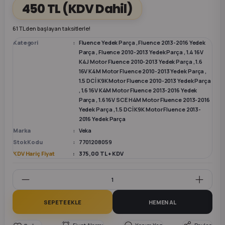
450 TL
(KDV Dahil)
k Parça
k Parça
Megane E-TECH Yedek Parça
61 TL den başlayan taksitlerle!
Kategori
Fluence Yedek Parça
,
Fluence 2013-2016 Yedek
 Parça
Parça
,
Fluence 2010-2013 Yedek Parça
,
1.4 16V
K4J Motor Fluence 2010-2013 Yedek Parça
,
1.6
16V K4M Motor Fluence 2010-2013 Yedek Parça
,
k Parça
1.5 DCİ K9K Motor Fluence 2010-2013 Yedek Parça
,
1.6 16V K4M Motor Fluence 2013-2016 Yedek
Parça
,
1.6 16V SCE H4M Motor Fluence 2013-2016
 Parça
Yedek Parça
,
1.5 DCİ K9K Motor Fluence 2013-
2016 Yedek Parça
 Parça
Marka
Veka
Stok Kodu
7701208059
KDV Hariç Fiyat
375,00 TL + KDV
ek Parça
 Parça
SEPETE EKLE
HEMEN AL
k Parça