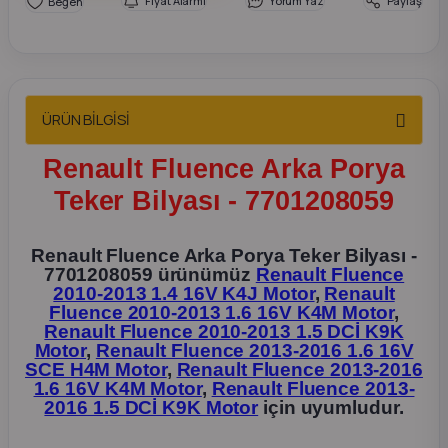
Fiyat Alarmı
Yorum Yaz
Paylaş
2012 Sedan
 Parça
ÜRÜN BİLGİSİ
 Parça
Renault Fluence Arka Porya
ça
Teker Bilyası - 7701208059
dek Parça
Renault Fluence Arka Porya Teker Bilyası -
7701208059 ürünümüz
Renault Fluence
rça
2010-2013 1.4 16V K4J Motor
,
Renault
Fluence 2010-2013 1.6 16V K4M Motor
,
edek Parça
Renault Fluence 2010-2013 1.5 DCİ K9K
Motor
,
Renault Fluence 2013-2016 1.6 16V
SCE H4M Motor
,
Renault Fluence 2013-2016
rça
1.6 16V K4M Motor
,
Renault Fluence 2013-
2016 1.5 DCİ K9K Motor
için uyumludur.
rça