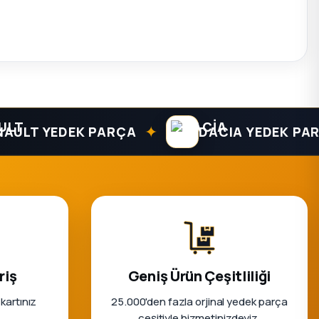
✦
T YEDEK PARÇA
DACIA YEDEK PARÇA
riş
Geniş Ürün Çeşitliliği
 kartınız
25.000'den fazla orjinal yedek parça
çeşitiyle hizmetinizdeyiz.