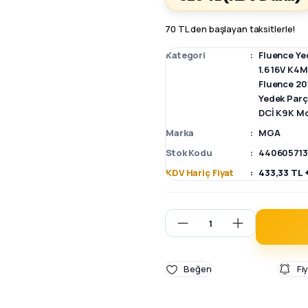
70 TL den başlayan taksitlerle!
Kategori
Fluence Ye
1.6 16V K4
Fluence 20
Yedek Par
DCİ K9K Mo
Marka
MGA
Stok Kodu
440605713
KDV Hariç Fiyat
433,33 TL 
Fi