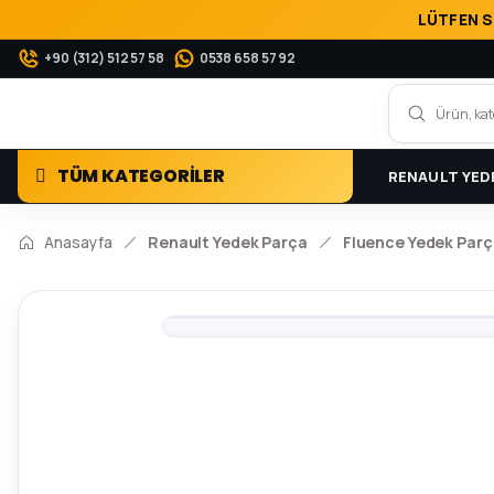
LÜTFEN S
+90 (312) 512 57 58
0538 658 57 92
TÜM KATEGORİLER
RENAULT YED
Anasayfa
Renault Yedek Parça
Fluence Yedek Parç