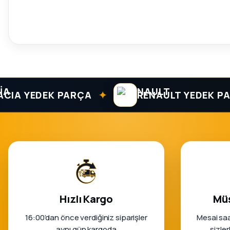
✦
 YEDEK PARÇA
RENAULT YEDEK PARÇA
Hızlı Kargo
Müş
16:00’dan önce verdiğiniz siparişler
Mesai saa
aynı gün kargoda
sizle