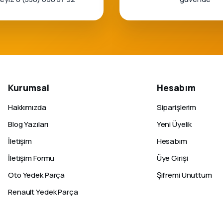
Kurumsal
Hesabım
Hakkımızda
Siparişlerim
Blog Yazıları
Yeni Üyelik
İletişim
Hesabım
İletişim Formu
Üye Girişi
Oto Yedek Parça
Şifremi Unuttum
Renault Yedek Parça