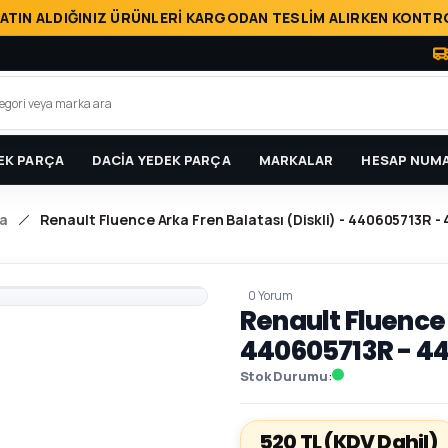
ATIN ALDIĞINIZ ÜRÜNLERİ KARGODAN TESLİM ALIRKEN KONTRO
EK PARÇA
DACİA YEDEK PARÇA
MARKALAR
HESAP NUMA
a
Renault Fluence Arka Fren Balatası (Diskli) - 440605713R 
0 Yorum
Renault Fluence 
440605713R - 4
Stok Durumu
520 TL
(KDV Dahil)