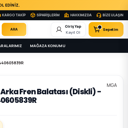
L EDİNİZ.
KARGO TAKİP
SİPARİŞLERİM
HAKKIMIZDA
BİZE ULAŞIN
Giriş Yap
Sepetim
ARA
Kayıt Ol
RALARIMIZ
MAĞAZA KONUMU
- 440605839R
MGA
Arka Fren Balatası (Diskli) -
40605839R