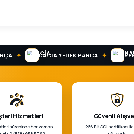
✦
✦
DACIA YEDEK PARÇA
RENAUL
teri Hizmetleri
Güvenli Alışve
tleri süresince her zaman
256 Bit SSL sertifikası ile
rleyiz 0 (538) 658 57 92
güvende