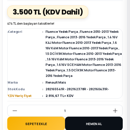
3.500 TL
(KDV Dahil)
k Parça
k Parça
Megane E-TECH Yedek Parça
474 TL den başlayan taksitlerle!
 Parça
Kategori
Fluence Yedek Parça
,
Fluence 2010-2013 Yedek
Parça
,
Fluence 2013-2016 Yedek Parça
,
1.4 16V
K4J Motor Fluence 2010-2013 Yedek Parça
,
1.6
k Parça
16V K4M Motor Fluence 2010-2013 Yedek Parça
,
1.5 DCİ K9K Motor Fluence 2010-2013 Yedek Parça
 Parça
,
1.6 16V K4M Motor Fluence 2013-2016 Yedek
Parça
,
1.6 16V SCE H4M Motor Fluence 2013-2016
Yedek Parça
,
1.5 DCİ K9K Motor Fluence 2013-
 Parça
2016 Yedek Parça
Marka
Renault Mais
Stok Kodu
282165541R - 282162378R - 282160431R-
ek Parça
KDV Hariç Fiyat
2.916,67 TL + KDV
 Parça
k Parça
SEPETE EKLE
HEMEN AL