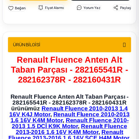
2012 Sedan
Fiyat Alarmı
Yorum Yaz
Paylaş
 Parça
 Parça
ÜRÜN BİLGİSİ
ça
Renault Fluence Anten Alt
Taban Parçası - 282165541R -
dek Parça
282162378R - 282160431R
rça
Renault Fluence Anten Alt Taban Parçası -
282165541R - 282162378R - 282160431R
edek Parça
ürünümüz
Renault Fluence 2010-2013 1.4
16V K4J Motor
,
Renault Fluence 2010-2013
rça
1.6 16V K4M Motor
,
Renault Fluence 2010-
2013 1.5 DCİ K9K Motor
,
Renault Fluence
2013-2016 1.6 16V K4M Motor
,
Renault
rça
Fluence 2013-2016 1.6 16V SCE H4M Motor
,