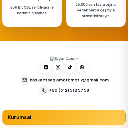
25.000'den fazla orjinal
256 Bit SSL sertifikası ile
yedek parça çeşitiyle
kartınız güvende
hizmetinizdeyiz.
baskentsaglamotomotiv@gmail.com
+90 (312) 512 57 58
Kurumsal