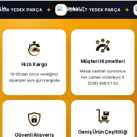
✦
✦
IA YEDEK PARÇA
RENAULT YEDEK PARÇA
Müşteri Hizmetleri
Hızlı Kargo
Mesai saatleri süresince
16:00’dan önce verdiğiniz
her zaman sizlerleyiz 0
siparişler aynı gün kargoda
(538) 658 57 92
Geniş Ürün Çeşitliliği
Güvenli Alışveriş