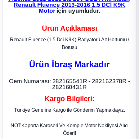
Renault Fluence 2013-2016 1.5 DCİ K9K
Motor
için uyumludur.
ça
Ürün Açıklaması
ça
Renault Fluence (1.5 Dci K9K) Radyatörü Alt Hortumu /
k Parça
Borusu
 Parça
Ürün İbraş Markadır
 Parça
Oem Numarası: 282165541R - 282162378R -
282160431R
ek Parça
Kargo Bilgileri:
 Parça
Türkiye Geneline Kargo ile Gönderim Yapmaktayız.
 Parça
NOT:Kaporta Karoseri Ve Komple Motor Nakliyesi Alıcı
Öder!!