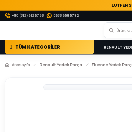
LÜTFEN S
+90 (312) 512 57 58
0538 658 57 92
TÜM KATEGORİLER
RENAULT YED
Anasayfa
Renault Yedek Parça
Fluence Yedek Parç