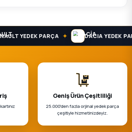
✦
T YEDEK PARÇA
DACIA YEDEK PARÇA
riş
Geniş Ürün Çeşitliliği
 kartınız
25.000'den fazla orjinal yedek parça
çeşitiyle hizmetinizdeyiz.