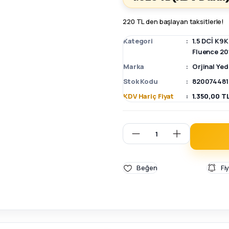
220 TL den başlayan taksitlerle!
Kategori
1.5 DCİ K9
Fluence 20
Marka
Orjinal Ye
Stok Kodu
820074481
KDV Hariç Fiyat
1.350,00 T
Fi