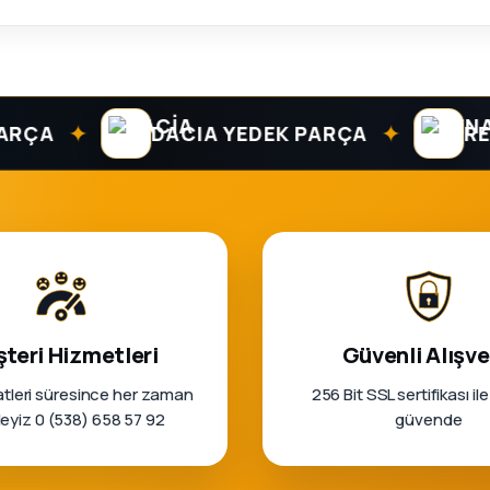
✦
✦
DACIA YEDEK PARÇA
RENAUL
teri Hizmetleri
Güvenli Alışve
tleri süresince her zaman
256 Bit SSL sertifikası ile
rleyiz 0 (538) 658 57 92
güvende