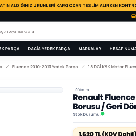
ATIN ALDIĞINIZ ÜRÜNLERİ KARGODAN TESLİM ALIRKEN KONTRO
EK PARÇA
DACİA YEDEK PARÇA
MARKALAR
HESAP NUMA
a
Fluence 2010-2013 Yedek Parça
1.5 DCİ K9K Motor Flue
0 Yorum
Renault Fluence
Borusu / Geri D
Stok Durumu
1.620 TL
(KDV Dahil