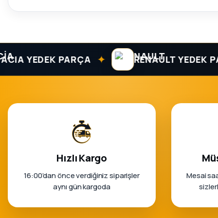
✦
 YEDEK PARÇA
RENAULT YEDEK PARÇA
Hızlı Kargo
Müş
16:00’dan önce verdiğiniz siparişler
Mesai saa
aynı gün kargoda
sizle