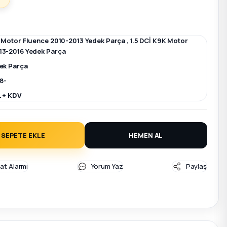
K Motor Fluence 2010-2013 Yedek Parça
,
1.5 DCİ K9K Motor
13-2016 Yedek Parça
dek Parça
8-
L + KDV
SEPETE EKLE
HEMEN AL
yat Alarmı
Yorum Yaz
Paylaş