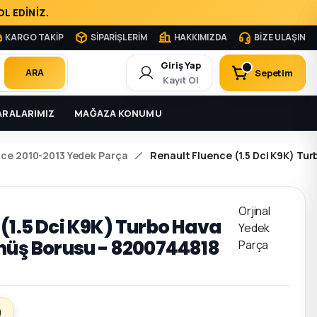
L EDİNİZ.
KARGO TAKİP
SİPARİŞLERİM
HAKKIMIZDA
BİZE ULAŞIN
Giriş Yap
Sepetim
ARA
Kayıt Ol
RALARIMIZ
MAĞAZA KONUMU
nce 2010-2013 Yedek Parça
Renault Fluence (1.5 Dci K9K) Tu
Orjinal
 (1.5 Dci K9K) Turbo Hava
Yedek
önüş Borusu - 8200744818
Parça
)