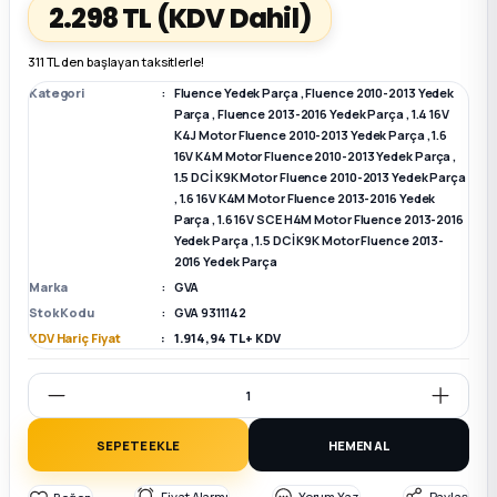
2.298 TL
(KDV Dahil)
k Parça
k Parça
Megane E-TECH Yedek Parça
311 TL den başlayan taksitlerle!
Kategori
Fluence Yedek Parça
,
Fluence 2010-2013 Yedek
 Parça
Parça
,
Fluence 2013-2016 Yedek Parça
,
1.4 16V
K4J Motor Fluence 2010-2013 Yedek Parça
,
1.6
16V K4M Motor Fluence 2010-2013 Yedek Parça
,
k Parça
1.5 DCİ K9K Motor Fluence 2010-2013 Yedek Parça
,
1.6 16V K4M Motor Fluence 2013-2016 Yedek
Parça
,
1.6 16V SCE H4M Motor Fluence 2013-2016
 Parça
Yedek Parça
,
1.5 DCİ K9K Motor Fluence 2013-
2016 Yedek Parça
 Parça
Marka
GVA
Stok Kodu
GVA 9311142
KDV Hariç Fiyat
1.914,94 TL + KDV
ek Parça
 Parça
SEPETE EKLE
HEMEN AL
k Parça
Fiyat Alarmı
Yorum Yaz
Paylaş