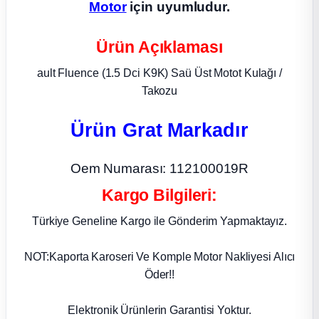
Motor
için uyumludur.
ça
Ürün Açıklaması
ça
ault Fluence (1.5 Dci K9K) Saü Üst Motot Kulağı /
Takozu
k Parça
Ürün Grat Markadır
 Parça
Oem Numarası: 112100019R
 Parça
Kargo Bilgileri:
ek Parça
Türkiye Geneline Kargo ile Gönderim Yapmaktayız.
 Parça
NOT:Kaporta Karoseri Ve Komple Motor Nakliyesi Alıcı
Öder!!
 Parça
Elektronik Ürünlerin Garantisi Yoktur.