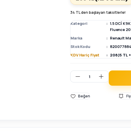
34 TL den başlayan taksitlerle!
Kategori
1.5 DCİ K9
Fluence 20
Marka
Renault Ma
Stok Kodu
820077884
KDV Hariç Fiyat
208,15 TL 
Fi