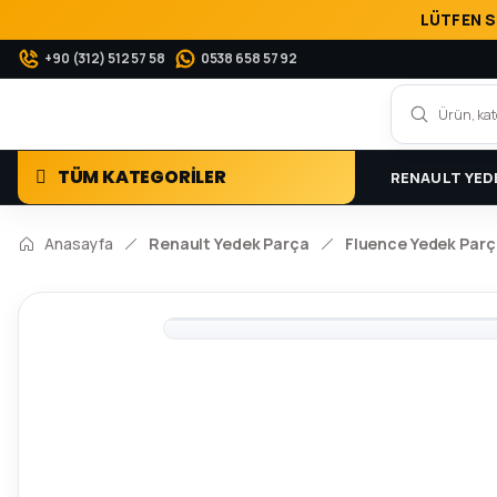
LÜTFEN S
+90 (312) 512 57 58
0538 658 57 92
TÜM KATEGORİLER
RENAULT YED
Anasayfa
Renault Yedek Parça
Fluence Yedek Parç