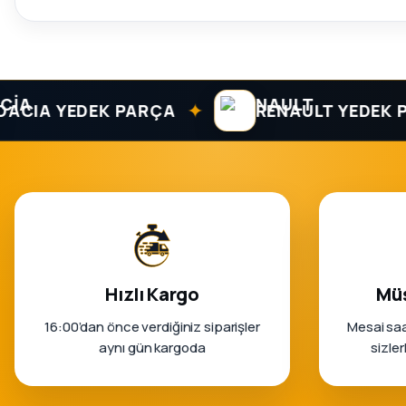
✦
A YEDEK PARÇA
RENAULT YEDEK PARÇ
Hızlı Kargo
Müş
16:00’dan önce verdiğiniz siparişler
Mesai saa
aynı gün kargoda
sizle