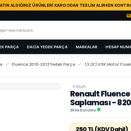
ATIN ALDIĞINIZ ÜRÜNLERİ KARGODAN TESLİM ALIRKEN KONTRO
EK PARÇA
DACİA YEDEK PARÇA
MARKALAR
HESAP NUMA
a
Fluence 2010-2013 Yedek Parça
1.5 DCİ K9K Motor Flue
0 Yorum
Renault Fluence 
Saplaması - 82
Stok Durumu
250 TL
(KDV Dahil)