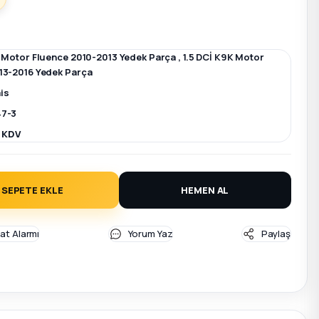
K Motor Fluence 2010-2013 Yedek Parça
,
1.5 DCİ K9K Motor
13-2016 Yedek Parça
is
7-3
+ KDV
SEPETE EKLE
HEMEN AL
yat Alarmı
Yorum Yaz
Paylaş