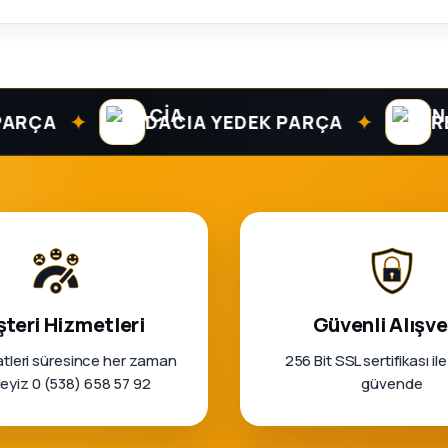
✦
✦
A
DACIA YEDEK PARÇA
RENAU
teri Hizmetleri
Güvenli Alışve
tleri süresince her zaman
256 Bit SSL sertifikası ile
rleyiz 0 (538) 658 57 92
güvende