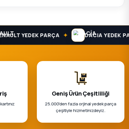
✦
LT YEDEK PARÇA
DACIA YEDEK PARÇA
riş
Geniş Ürün Çeşitliliği
 kartınız
25.000'den fazla orjinal yedek parça
çeşitiyle hizmetinizdeyiz.