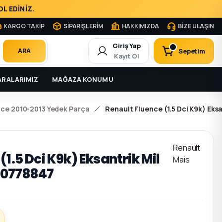
L EDİNİZ.
KARGO TAKİP
SİPARİŞLERİM
HAKKIMIZDA
BİZE ULAŞIN
Giriş Yap
Sepetim
ARA
Kayıt Ol
RALARIMIZ
MAĞAZA KONUMU
nce 2010-2013 Yedek Parça
Renault Fluence (1.5 Dci K9k) Eks
Renault
(1.5 Dci K9k) Eksantrik Mil
Mais
00778847