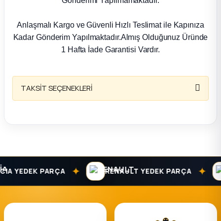
Gönderimi Yapılmamaktadır.
k Parça
Anlaşmalı Kargo ve Güvenli Hızlı Teslimat ile Kapınıza
rça
Kadar Gönderim Yapılmaktadır.Almış Olduğunuz Üründe
1 Hafta İade Garantisi Vardır.
 Parça
TAKSİT SEÇENEKLERİ
✦
✦
A YEDEK PARÇA
RENAULT YEDEK PARÇA