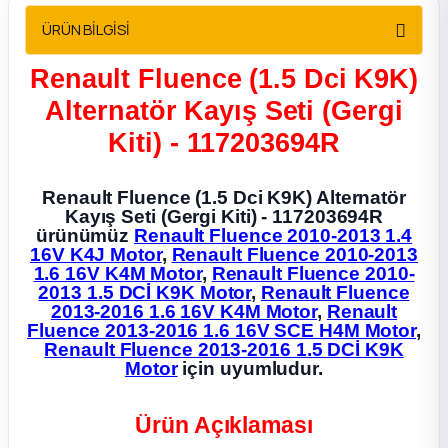
2012 Sedan
ÜRÜN BİLGİSİ
 Parça
Renault Fluence (1.5 Dci K9K)
Alternatör Kayış Seti (Gergi
 Parça
Kiti) - 117203694R
ça
Renault Fluence (1.5 Dci K9K) Alternatör
Kayış Seti (Gergi Kiti) - 117203694R
dek Parça
ürünümüz
Renault Fluence 2010-2013 1.4
16V K4J Motor
,
Renault Fluence 2010-2013
1.6 16V K4M Motor
,
Renault Fluence 2010-
rça
2013 1.5 DCİ K9K Motor
,
Renault Fluence
2013-2016 1.6 16V K4M Motor
,
Renault
Fluence 2013-2016 1.6 16V SCE H4M Motor
,
edek Parça
Renault Fluence 2013-2016 1.5 DCİ K9K
Motor
için uyumludur.
rça
Ürün Açıklaması
rça