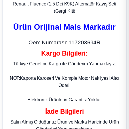
Renault Fluence (1.5 Dci K9K) Alternatör Kayış Seti
ça
(Gergi Kiti)
Ürün Orijinal Mais Markadır
ça
k Parça
Oem Numarası: 117203694R
Kargo Bilgileri:
 Parça
Türkiye Geneline Kargo ile Gönderim Yapmaktayız.
 Parça
NOT:Kaporta Karoseri Ve Komple Motor Nakliyesi Alıcı
Öder!!
ek Parça
Elektronik Ürünlerin Garantisi Yoktur.
 Parça
İade Bilgileri
 Parça
Satın Almış Olduğunuz Ürün ve Marka Haricinde Ürün