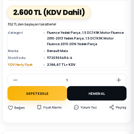
2.600 TL
(KDV Dahil)
k Parça
k Parça
Megane E-TECH Yedek Parça
352 TL den başlayan taksitlerle!
 Parça
Kategori
Fluence Yedek Parça
,
1.5 DCİ K9K Motor Fluence
2010-2013 Yedek Parça
,
1.5 DCİ K9K Motor
Fluence 2013-2016 Yedek Parça
k Parça
Marka
Renault Mais
Stok Kodu
117203694R4-4
 Parça
KDV Hariç Fiyat
2.166,67 TL + KDV
 Parça
ek Parça
SEPETE EKLE
HEMEN AL
Fiyat Alarmı
Yorum Yaz
Paylaş
 Parça
k Parça