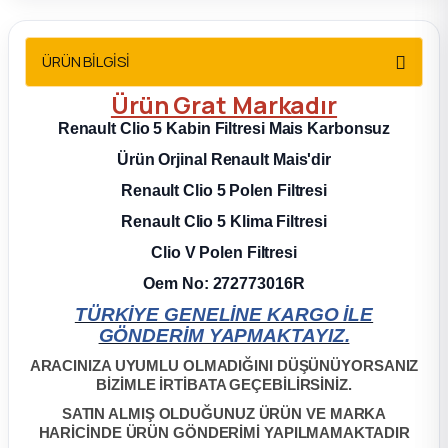
2012 Sedan
ÜRÜN BİLGİSİ
 Parça
Ürün Grat Markadır
 Parça
Renault
Clio 5 Kabin Filtresi Mais Karbonsuz
Ürün Orjinal Renault Mais'dir
ça
Renault Clio 5 Polen Filtresi
Renault Clio 5 Klima Filtresi
dek Parça
Clio V Polen Filtresi
rça
Oem No: 272773016R
TÜRKİYE GENELİNE KARGO İLE
edek Parça
GÖNDERİM YAPMAKTAYIZ.
ARACINIZA UYUMLU OLMADIĞINI DÜŞÜNÜYORSANIZ
rça
BİZİMLE İRTİBATA GEÇEBİLİRSİNİZ.
SATIN ALMIŞ OLDUĞUNUZ ÜRÜN VE MARKA
rça
HARİCİNDE ÜRÜN GÖNDERİMİ YAPILMAMAKTADIR