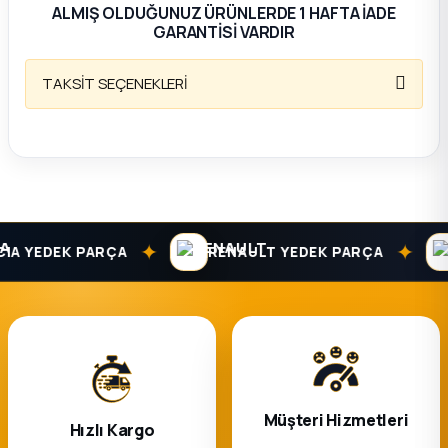
ALMIŞ OLDUĞUNUZ ÜRÜNLERDE 1 HAFTA İADE
GARANTİSİ VARDIR
ça
TAKSİT SEÇENEKLERİ
ça
k Parça
 Parça
 Parça
✦
✦
A YEDEK PARÇA
RENAULT YEDEK PARÇA
ek Parça
 Parça
 Parça
Müşteri Hizmetleri
Hızlı Kargo