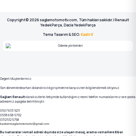
Copyright © 2026 saglamotomotiv.com, Tüm hakları saklıdır. | Renault
Yedek Parça, Dacia Yedek Parça
Tema Tasarım & SEO:
KadirX
Değerli Müşterilerimiz;
Son dönemlerde artan dolandırıcılık girişimlerine karşı sizleri bilgilendirmek istiyoruz.
Sağlam Renault
olarak sizlerle iletişimde kullandığımız resmi telefon numaralarımız ve e-posta
adresimiz aşağıda belirtilmiştir.
0507 633 5211
0538 658 5792
0312 512 5758
baskentsaglamotomotiv@gmail.com
Bu numaralar ve mail adresi dışında size ulaşan mesaj, arama ve maillere itibar