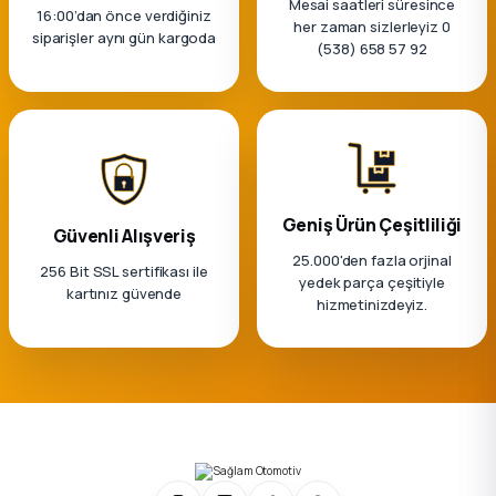
Mesai saatleri süresince
k Parça
16:00’dan önce verdiğiniz
her zaman sizlerleyiz 0
siparişler aynı gün kargoda
(538) 658 57 92
rça
 Parça
Geniş Ürün Çeşitliliği
Güvenli Alışveriş
25.000'den fazla orjinal
256 Bit SSL sertifikası ile
yedek parça çeşitiyle
kartınız güvende
hizmetinizdeyiz.