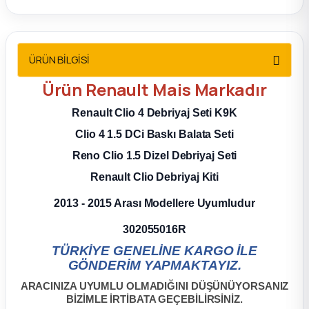
2012 Sedan
 Parça
ÜRÜN BİLGİSİ
 Parça
Ürün
Renault Mais
Markadır
Renault Clio 4 Debriyaj Seti K9K
ça
Clio 4 1.5 DCi Baskı Balata Seti
dek Parça
Reno Clio 1.5 Dizel Debriyaj Seti
Renault Clio Debriyaj Kiti
rça
2013 - 2015 Arası Modellere Uyumludur
edek Parça
302055016R
TÜRKİYE GENELİNE KARGO İLE
rça
GÖNDERİM YAPMAKTAYIZ.
ARACINIZA UYUMLU OLMADIĞINI DÜŞÜNÜYORSANIZ
rça
BİZİMLE İRTİBATA GEÇEBİLİRSİNİZ.