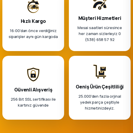
k Parça
rça
Müşteri Hizmetleri
Hızlı Kargo
Mesai saatleri süresince
16:00’dan önce verdiğiniz
 Parça
her zaman sizlerleyiz 0
siparişler aynı gün kargoda
(538) 658 57 92
Geniş Ürün Çeşitliliği
Güvenli Alışveriş
25.000'den fazla orjinal
256 Bit SSL sertifikası ile
yedek parça çeşitiyle
kartınız güvende
hizmetinizdeyiz.