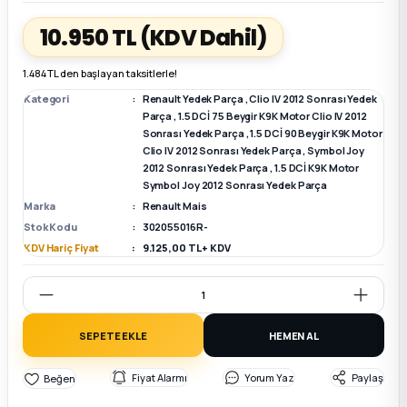
10.950 TL
(KDV Dahil)
k Parça
k Parça
Megane E-TECH Yedek Parça
1.484 TL den başlayan taksitlerle!
 Parça
Kategori
Renault Yedek Parça
,
Clio IV 2012 Sonrası Yedek
Parça
,
1.5 DCİ 75 Beygir K9K Motor Clio IV 2012
Sonrası Yedek Parça
,
1.5 DCİ 90 Beygir K9K Motor
k Parça
Clio IV 2012 Sonrası Yedek Parça
,
Symbol Joy
2012 Sonrası Yedek Parça
,
1.5 DCİ K9K Motor
 Parça
Symbol Joy 2012 Sonrası Yedek Parça
Marka
Renault Mais
Stok Kodu
302055016R-
 Parça
KDV Hariç Fiyat
9.125,00 TL + KDV
ek Parça
 Parça
SEPETE EKLE
HEMEN AL
k Parça
Fiyat Alarmı
Yorum Yaz
Paylaş