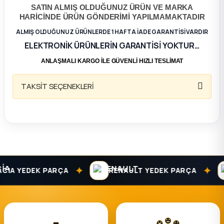
SATIN ALMIŞ OLDUĞUNUZ ÜRÜN VE MARKA
HARİCİNDE ÜRÜN GÖNDERİMİ YAPILMAMAKTADIR
ça
ALMIŞ OLDUĞUNUZ ÜRÜNLERDE 1 HAFTA İADE GARANTİSİ VARDIR
ELEKTRONİK ÜRÜNLERİN GARANTİSİ YOKTUR…
ça
ANLAŞMALI KARGO İLE GÜVENLİ HIZLI TESLİMAT
k Parça
TAKSİT SEÇENEKLERİ
 Parça
 Parça
ek Parça
✦
✦
IA YEDEK PARÇA
RENAULT YEDEK PARÇA
 Parça
 Parça