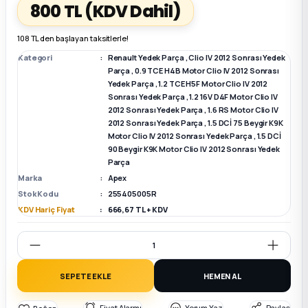
800 TL
(KDV Dahil)
k Parça
k Parça
Megane E-TECH Yedek Parça
108 TL den başlayan taksitlerle!
Kategori
Renault Yedek Parça
,
Clio IV 2012 Sonrası Yedek
 Parça
Parça
,
0.9 TCE H4B Motor Clio IV 2012 Sonrası
Yedek Parça
,
1.2 TCE H5F Motor Clio IV 2012
Sonrası Yedek Parça
,
1.2 16V D4F Motor Clio IV
k Parça
2012 Sonrası Yedek Parça
,
1.6 RS Motor Clio IV
2012 Sonrası Yedek Parça
,
1.5 DCİ 75 Beygir K9K
Motor Clio IV 2012 Sonrası Yedek Parça
,
1.5 DCİ
 Parça
90 Beygir K9K Motor Clio IV 2012 Sonrası Yedek
Parça
 Parça
Marka
Apex
Stok Kodu
255405005R
KDV Hariç Fiyat
666,67 TL + KDV
ek Parça
 Parça
SEPETE EKLE
HEMEN AL
k Parça
Fiyat Alarmı
Yorum Yaz
Paylaş