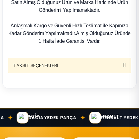
k Parça
Satın Almış Olduğunuz Ürün ve Marka Haricinde Ürün
Gönderimi Yapılmamaktadır.
rça
Anlaşmalı Kargo ve Güvenli Hızlı Teslimat ile Kapınıza
Kadar Gönderim Yapılmaktadır.Almış Olduğunuz Üründe
 Parça
1 Hafta İade Garantisi Vardır.
TAKSİT SEÇENEKLERİ
✦
✦
DACIA YEDEK PARÇA
RENAULT YEDEK 