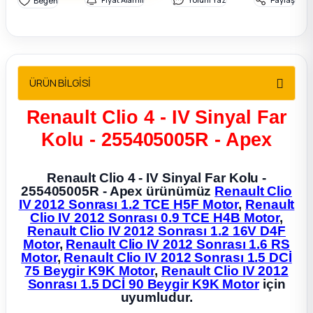
2012 Sedan
 Parça
ÜRÜN BİLGİSİ
 Parça
Renault Clio 4 - IV Sinyal Far
ça
Kolu - 255405005R - Apex
dek Parça
Renault Clio 4 - IV Sinyal Far Kolu -
255405005R - Apex ürünümüz
Renault Clio
rça
IV 2012 Sonrası 1.2 TCE H5F Motor
,
Renault
Clio IV 2012 Sonrası 0.9 TCE H4B Motor
,
Renault Clio IV 2012 Sonrası 1.2 16V D4F
edek Parça
Motor
,
Renault Clio IV 2012 Sonrası 1.6 RS
Motor
,
Renault Clio IV 2012 Sonrası 1.5 DCİ
rça
75 Beygir K9K Motor
,
Renault Clio IV 2012
Sonrası 1.5 DCİ 90 Beygir K9K Motor
için
uyumludur.
rça