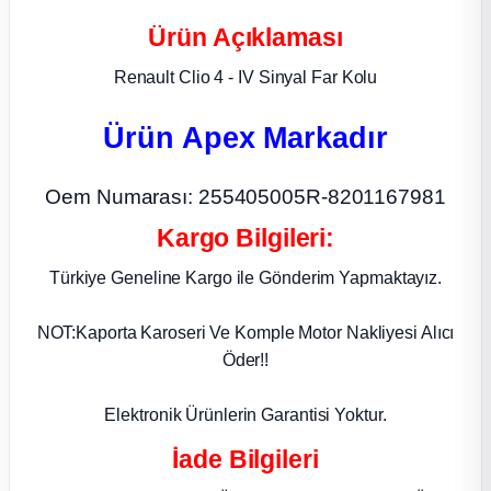
Ürün Açıklaması
ça
Renault Clio 4 - IV Sinyal Far Kolu
ça
Ürün Apex Markadır
k Parça
Oem Numarası: 255405005R-8201167981
 Parça
Kargo Bilgileri:
 Parça
Türkiye Geneline Kargo ile Gönderim Yapmaktayız.
ek Parça
NOT:Kaporta Karoseri Ve Komple Motor Nakliyesi Alıcı
Öder!!
 Parça
Elektronik Ürünlerin Garantisi Yoktur.
 Parça
İade Bilgileri