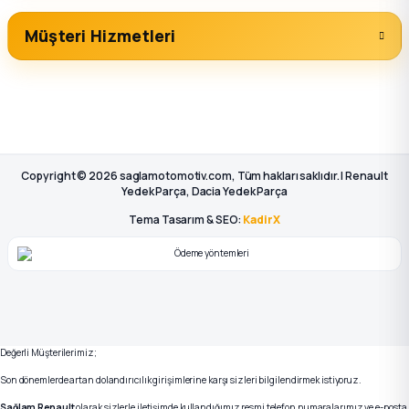
Müşteri Hizmetleri
Copyright © 2026 saglamotomotiv.com, Tüm hakları saklıdır. | Renault
Yedek Parça, Dacia Yedek Parça
Tema Tasarım & SEO:
KadirX
Değerli Müşterilerimiz;
Son dönemlerde artan dolandırıcılık girişimlerine karşı sizleri bilgilendirmek istiyoruz.
Sağlam Renault
olarak sizlerle iletişimde kullandığımız resmi telefon numaralarımız ve e-posta