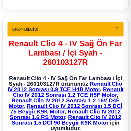
2012 Sedan
 Parça
ÜRÜN BİLGİSİ
 Parça
Renault Clio 4 - IV Sağ Ön Far
ça
Lambası / İçi Syah -
260103127R
dek Parça
Renault Clio 4 - IV Sağ Ön Far Lambası / İçi
rça
Syah - 260103127R ürünümüz
Renault Clio
IV 2012 Sonrası 0.9 TCE H4B Motor
,
Renault
Clio IV 2012 Sonrası 1.2 TCE H5F Motor
,
edek Parça
Renault Clio IV 2012 Sonrası 1.2 16V D4F
Motor
,
Renault Clio IV 2012 Sonrası 1.5 DCİ
75 Beygir K9K Motor
,
Renault Clio IV 2012
rça
Sonrası 1.6 RS Motor
,
Renault Clio IV 2012
Sonrası 1.5 DCİ 90 Beygir K9K Motor
için
rça
uyumludur.