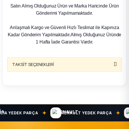
k Parça
Satın Almış Olduğunuz Ürün ve Marka Haricinde Ürün
Gönderimi Yapılmamaktadır.
rça
Anlaşmalı Kargo ve Güvenli Hızlı Teslimat ile Kapınıza
 Parça
Kadar Gönderim Yapılmaktadır.Almış Olduğunuz Üründe
1 Hafta İade Garantisi Vardır.
TAKSİT SEÇENEKLERİ
✦
✦
A YEDEK PARÇA
RENAULT YEDEK PARÇA