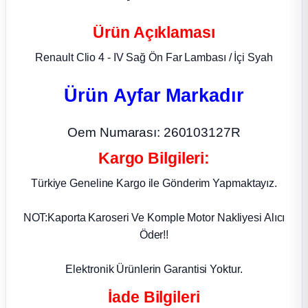
ça
Ürün Açıklaması
Renault Clio 4 - IV Sağ Ön Far Lambası / İçi Syah
ça
Ürün Ayfar Markadır
k Parça
Oem Numarası: 260103127R
 Parça
Kargo Bilgileri:
 Parça
Türkiye Geneline Kargo ile Gönderim Yapmaktayız.
ek Parça
NOT:Kaporta Karoseri Ve Komple Motor Nakliyesi Alıcı
Öder!!
 Parça
Elektronik Ürünlerin Garantisi Yoktur.
 Parça
İade Bilgileri