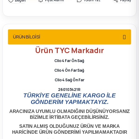
2012 Sedan
 Parça
ÜRÜN BİLGİSİ
 Parça
Ürün
TYC
Markadır
ça
Clio 4 Far Ön Sağ
dek Parça
Clio 4 Ön Far Sağ
Clio 4 Sağ Ön Far
rça
260103421R
TÜRKİYE GENELİNE KARGO İLE
GÖNDERİM YAPMAKTAYIZ.
edek Parça
ARACINIZA UYUMLU OLMADIĞINI DÜŞÜNÜYORSANIZ
BİZİMLE İRTİBATA GEÇEBİLİRSİNİZ.
rça
SATIN ALMIŞ OLDUĞUNUZ ÜRÜN VE MARKA
HARİCİNDE ÜRÜN GÖNDERİMİ YAPILMAMAKTADIR
rça