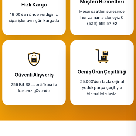
Müşteri Hizmetleri
k Parça
Hızlı Kargo
Mesai saatleri süresince
16:00’dan önce verdiğiniz
her zaman sizlerleyiz 0
rça
siparişler aynı gün kargoda
(538) 658 57 92
 Parça
Geniş Ürün Çeşitliliği
Güvenli Alışveriş
25.000'den fazla orjinal
256 Bit SSL sertifikası ile
yedek parça çeşitiyle
kartınız güvende
hizmetinizdeyiz.