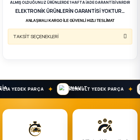
ALMIŞ OLDUĞUNUZ ÜRÜNLERDE 1 HAFTA İADE GARANTİSİ VARDIR
ELEKTRONİK ÜRÜNLERİN GARANTİSİ YOKTUR…
ça
ANLAŞMALI KARGO İLE GÜVENLİ HIZLI TESLİMAT
ça
TAKSİT SEÇENEKLERİ
k Parça
 Parça
 Parça
✦
✦
IA YEDEK PARÇA
RENAULT YEDEK PARÇA
ek Parça
 Parça
 Parça