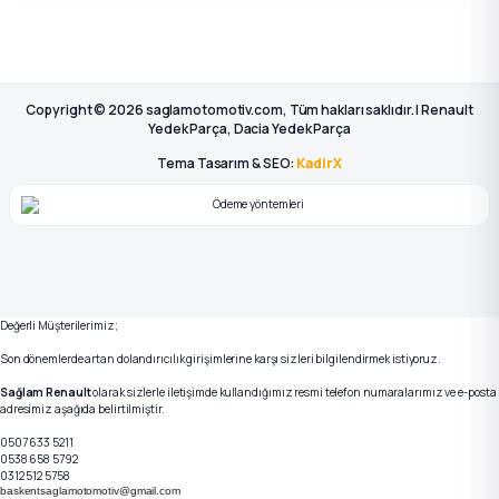
Copyright © 2026 saglamotomotiv.com, Tüm hakları saklıdır. | Renault
Yedek Parça, Dacia Yedek Parça
Tema Tasarım & SEO:
KadirX
Değerli Müşterilerimiz;
Son dönemlerde artan dolandırıcılık girişimlerine karşı sizleri bilgilendirmek istiyoruz.
Sağlam Renault
olarak sizlerle iletişimde kullandığımız resmi telefon numaralarımız ve e-posta
adresimiz aşağıda belirtilmiştir.
0507 633 5211
0538 658 5792
0312 512 5758
baskentsaglamotomotiv@gmail.com