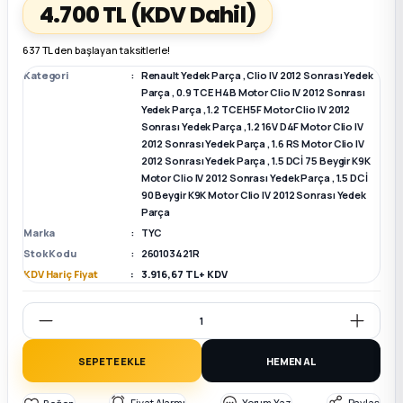
4.700 TL
(KDV Dahil)
k Parça
k Parça
Megane E-TECH Yedek Parça
637 TL den başlayan taksitlerle!
Kategori
Renault Yedek Parça
,
Clio IV 2012 Sonrası Yedek
 Parça
Parça
,
0.9 TCE H4B Motor Clio IV 2012 Sonrası
Yedek Parça
,
1.2 TCE H5F Motor Clio IV 2012
Sonrası Yedek Parça
,
1.2 16V D4F Motor Clio IV
k Parça
2012 Sonrası Yedek Parça
,
1.6 RS Motor Clio IV
2012 Sonrası Yedek Parça
,
1.5 DCİ 75 Beygir K9K
Motor Clio IV 2012 Sonrası Yedek Parça
,
1.5 DCİ
 Parça
90 Beygir K9K Motor Clio IV 2012 Sonrası Yedek
Parça
 Parça
Marka
TYC
Stok Kodu
260103421R
KDV Hariç Fiyat
3.916,67 TL + KDV
ek Parça
 Parça
SEPETE EKLE
HEMEN AL
k Parça
Fiyat Alarmı
Yorum Yaz
Paylaş