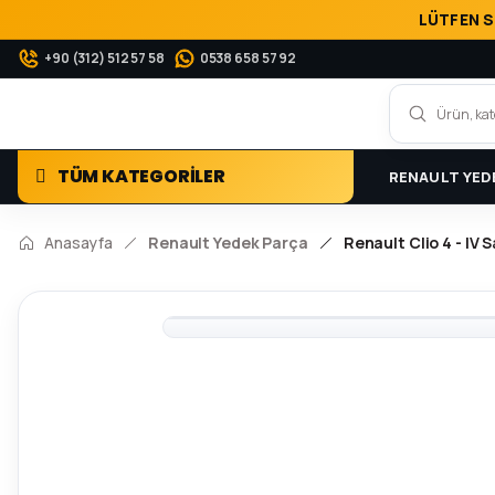
LÜTFEN S
+90 (312) 512 57 58
0538 658 57 92
TÜM KATEGORİLER
RENAULT YED
Anasayfa
Renault Yedek Parça
Renault Clio 4 - IV