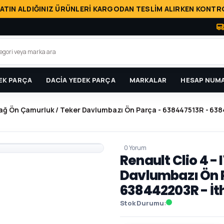
ATIN ALDIĞINIZ ÜRÜNLERİ KARGODAN TESLİM ALIRKEN KONTRO
EK PARÇA
DACİA YEDEK PARÇA
MARKALAR
HESAP NUMA
 Sağ Ön Çamurluk / Teker Davlumbazı Ön Parça - 638447513R - 638
0 Yorum
Renault Clio 4 -
Davlumbazı Ön P
638442203R - İt
Stok Durumu