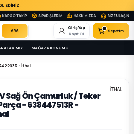
L EDİNİZ.
KARGO TAKİP
SİPARİŞLERİM
HAKKIMIZDA
BİZE ULAŞIN
Giriş Yap
Sepetim
ARA
Kayıt Ol
RALARIMIZ
MAĞAZA KONUMU
442203R - İthal
İTHAL
 IV Sağ Ön Çamurluk / Teker
arça - 638447513R -
hal