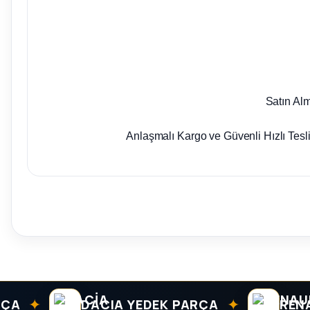
Satın Al
Anlaşmalı Kargo ve Güvenli Hızlı Tesl
✦
✦
DACIA YEDEK PARÇA
RENAULT 