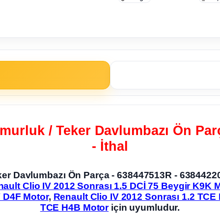
amurluk / Teker Davlumbazı Ön Pa
- İthal
Teker Davlumbazı Ön Parça - 638447513R - 6384422
ault Clio IV 2012 Sonrası 1.5 DCİ 75 Beygir K9K 
V D4F Motor
,
Renault Clio IV 2012 Sonrası 1.2 TCE
TCE H4B Motor
için uyumludur.