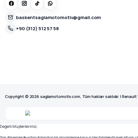
baskentsaglamotomotiv@gmail.com
+90 (312) 512 57 58
Copyright © 2026 saglamotomotiv.com, Tüm hakları saklıdır. | Renault
Değerli Müşterilerimiz;
Son dönemlerde artan dolandırıcılık girişimlerine karşı sizleri bilgilendirmek istiyoruz