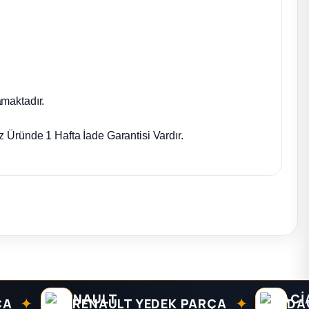
maktadır.
 Üründe 1 Hafta İade Garantisi Vardır.
✦
RENAULT YEDEK PARÇA
DACIA Y