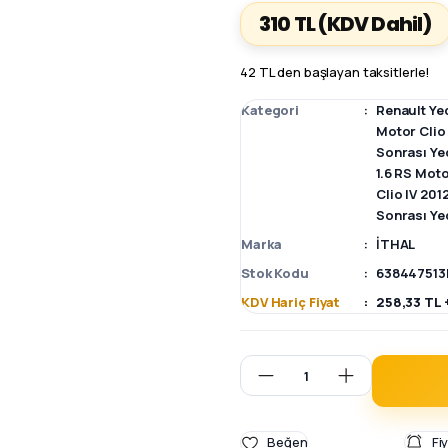
310 TL
(KDV Dahil)
42 TL den başlayan taksitlerle!
Kategori
Renault Ye
Motor Clio
Sonrası Ye
1.6 RS Moto
Clio IV 20
Sonrası Ye
Marka
İTHAL
Stok Kodu
638447513
KDV Hariç Fiyat
258,33 TL 
Fi