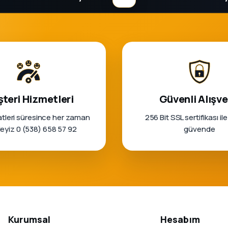
teri Hizmetleri
Güvenli Alışve
tleri süresince her zaman
256 Bit SSL sertifikası ile
rleyiz 0 (538) 658 57 92
güvende
Kurumsal
Hesabım