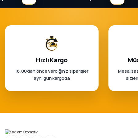
Hızlı Kargo
Müş
16:00’dan önce verdiğiniz siparişler
Mesai saa
aynı gün kargoda
sizle