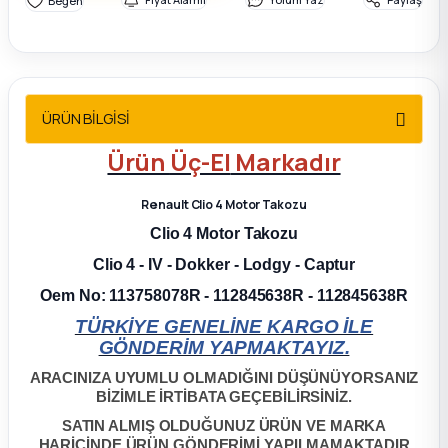
2012 Sedan
 Parça
ÜRÜN BİLGİSİ
 Parça
Ürün
Üç-El
Markadır
ça
Renault Clio 4 Motor Takozu
dek Parça
Clio 4 Motor Takozu
Clio 4 - IV - Dokker - Lodgy - Captur
rça
Oem No: 113758078R -
112845638R - 112845638R
TÜRKİYE GENELİNE KARGO İLE
edek Parça
GÖNDERİM YAPMAKTAYIZ.
ARACINIZA UYUMLU OLMADIĞINI DÜŞÜNÜYORSANIZ
rça
BİZİMLE İRTİBATA GEÇEBİLİRSİNİZ.
SATIN ALMIŞ OLDUĞUNUZ ÜRÜN VE MARKA
rça
HARİCİNDE ÜRÜN GÖNDERİMİ YAPILMAMAKTADIR