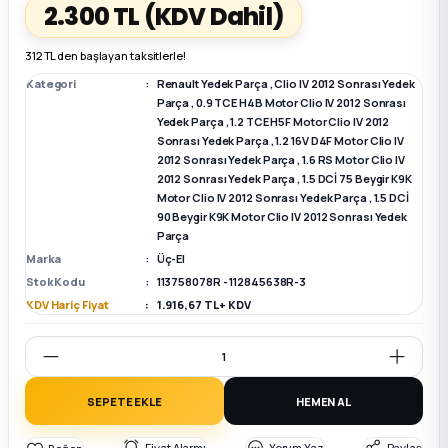
2.300 TL
(KDV Dahil)
k Parça
k Parça
Megane E-TECH Yedek Parça
312 TL den başlayan taksitlerle!
Kategori
Renault Yedek Parça
,
Clio IV 2012 Sonrası Yedek
 Parça
Parça
,
0.9 TCE H4B Motor Clio IV 2012 Sonrası
Yedek Parça
,
1.2 TCE H5F Motor Clio IV 2012
Sonrası Yedek Parça
,
1.2 16V D4F Motor Clio IV
k Parça
2012 Sonrası Yedek Parça
,
1.6 RS Motor Clio IV
2012 Sonrası Yedek Parça
,
1.5 DCİ 75 Beygir K9K
Motor Clio IV 2012 Sonrası Yedek Parça
,
1.5 DCİ
 Parça
90 Beygir K9K Motor Clio IV 2012 Sonrası Yedek
Parça
 Parça
Marka
Üç-El
Stok Kodu
113758078R - 112845638R-3
KDV Hariç Fiyat
1.916,67 TL + KDV
ek Parça
 Parça
SEPETE EKLE
HEMEN AL
k Parça
Fiyat Alarmı
Yorum Yaz
Paylaş