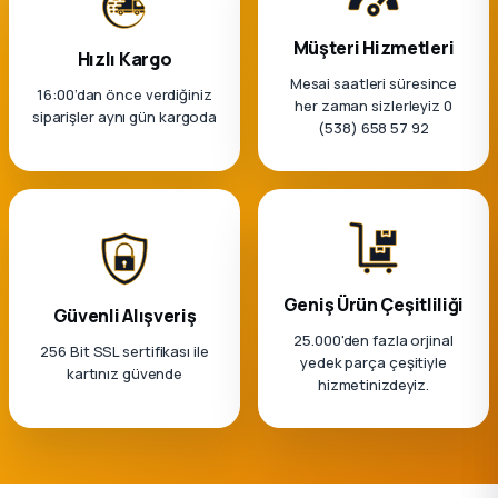
k Parça
Müşteri Hizmetleri
Hızlı Kargo
rça
Mesai saatleri süresince
16:00’dan önce verdiğiniz
her zaman sizlerleyiz 0
siparişler aynı gün kargoda
 Parça
(538) 658 57 92
Geniş Ürün Çeşitliliği
Güvenli Alışveriş
25.000'den fazla orjinal
256 Bit SSL sertifikası ile
yedek parça çeşitiyle
kartınız güvende
hizmetinizdeyiz.