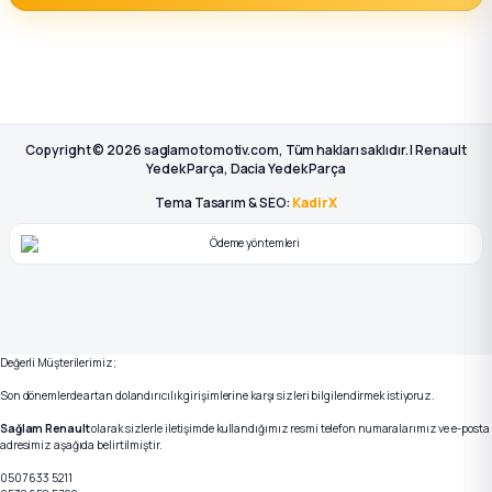
Copyright © 2026 saglamotomotiv.com, Tüm hakları saklıdır. | Renault
Yedek Parça, Dacia Yedek Parça
Tema Tasarım & SEO:
KadirX
Değerli Müşterilerimiz;
Son dönemlerde artan dolandırıcılık girişimlerine karşı sizleri bilgilendirmek istiyoruz.
Sağlam Renault
olarak sizlerle iletişimde kullandığımız resmi telefon numaralarımız ve e-posta
adresimiz aşağıda belirtilmiştir.
0507 633 5211