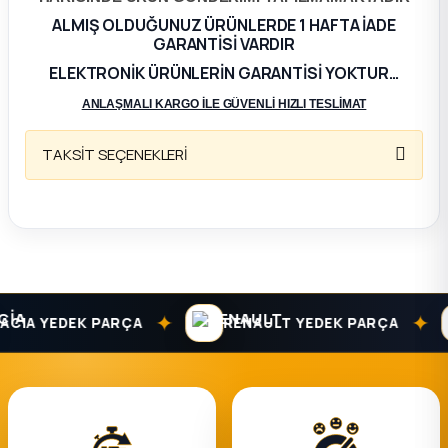
ALMIŞ OLDUĞUNUZ ÜRÜNLERDE 1 HAFTA İADE
ça
GARANTİSİ VARDIR
ELEKTRONİK ÜRÜNLERİN GARANTİSİ YOKTUR…
ça
ANLAŞMALI KARGO İLE GÜVENLİ HIZLI TESLİMAT
k Parça
TAKSİT SEÇENEKLERİ
 Parça
 Parça
ek Parça
✦
✦
CIA YEDEK PARÇA
RENAULT YEDEK PARÇA
 Parça
 Parça