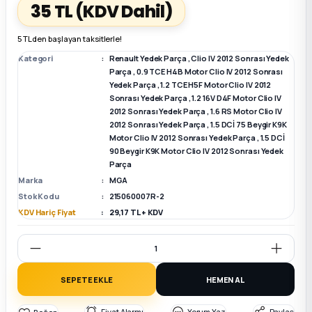
35 TL
(KDV Dahil)
k Parça
k Parça
Megane E-TECH Yedek Parça
5 TL den başlayan taksitlerle!
Kategori
Renault Yedek Parça
,
Clio IV 2012 Sonrası Yedek
 Parça
Parça
,
0.9 TCE H4B Motor Clio IV 2012 Sonrası
Yedek Parça
,
1.2 TCE H5F Motor Clio IV 2012
Sonrası Yedek Parça
,
1.2 16V D4F Motor Clio IV
k Parça
2012 Sonrası Yedek Parça
,
1.6 RS Motor Clio IV
2012 Sonrası Yedek Parça
,
1.5 DCİ 75 Beygir K9K
Motor Clio IV 2012 Sonrası Yedek Parça
,
1.5 DCİ
 Parça
90 Beygir K9K Motor Clio IV 2012 Sonrası Yedek
Parça
 Parça
Marka
MGA
Stok Kodu
215060007R-2
KDV Hariç Fiyat
29,17 TL + KDV
ek Parça
 Parça
SEPETE EKLE
HEMEN AL
k Parça
Fiyat Alarmı
Yorum Yaz
Paylaş