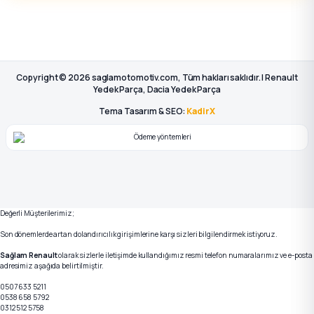
Copyright © 2026 saglamotomotiv.com, Tüm hakları saklıdır. | Renault
Yedek Parça, Dacia Yedek Parça
Tema Tasarım & SEO:
KadirX
Değerli Müşterilerimiz;
Son dönemlerde artan dolandırıcılık girişimlerine karşı sizleri bilgilendirmek istiyoruz.
Sağlam Renault
olarak sizlerle iletişimde kullandığımız resmi telefon numaralarımız ve e-posta
adresimiz aşağıda belirtilmiştir.
0507 633 5211
0538 658 5792
0312 512 5758