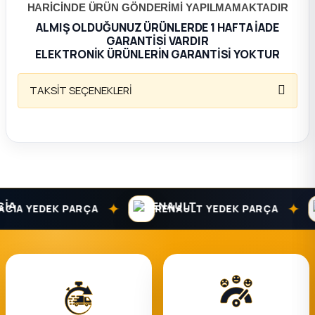
HARİCİNDE ÜRÜN GÖNDERİMİ YAPILMAMAKTADIR
ALMIŞ OLDUĞUNUZ ÜRÜNLERDE 1 HAFTA İADE
ça
GARANTİSİ VARDIR
ELEKTRONİK ÜRÜNLERİN GARANTİSİ YOKTUR
ça
TAKSİT SEÇENEKLERİ
k Parça
 Parça
 Parça
✦
✦
IA YEDEK PARÇA
RENAULT YEDEK PARÇA
ek Parça
 Parça
 Parça