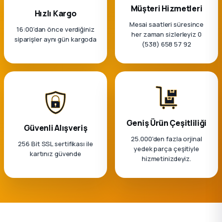
k Parça
Müşteri Hizmetleri
Hızlı Kargo
Mesai saatleri süresince
rça
16:00’dan önce verdiğiniz
her zaman sizlerleyiz 0
siparişler aynı gün kargoda
(538) 658 57 92
 Parça
Geniş Ürün Çeşitliliği
Güvenli Alışveriş
25.000'den fazla orjinal
256 Bit SSL sertifikası ile
yedek parça çeşitiyle
kartınız güvende
hizmetinizdeyiz.