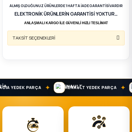
ALMIŞ OLDUĞUNUZ ÜRÜNLERDE 1 HAFTA İADE GARANTİSİ VARDIR
ça
ELEKTRONİK ÜRÜNLERİN GARANTİSİ YOKTUR…
ANLAŞMALI KARGO İLE GÜVENLİ HIZLI TESLİMAT
ça
TAKSİT SEÇENEKLERİ
k Parça
 Parça
 Parça
✦
✦
IA YEDEK PARÇA
RENAULT YEDEK PARÇA
ek Parça
 Parça
 Parça