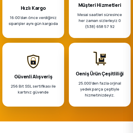
k Parça
Müşteri Hizmetleri
Hızlı Kargo
Mesai saatleri süresince
rça
16:00’dan önce verdiğiniz
her zaman sizlerleyiz 0
siparişler aynı gün kargoda
(538) 658 57 92
 Parça
Geniş Ürün Çeşitliliği
Güvenli Alışveriş
25.000'den fazla orjinal
256 Bit SSL sertifikası ile
yedek parça çeşitiyle
kartınız güvende
hizmetinizdeyiz.