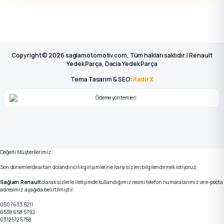
Copyright © 2026 saglamotomotiv.com, Tüm hakları saklıdır. | Renault
Yedek Parça, Dacia Yedek Parça
Tema Tasarım & SEO:
KadirX
Değerli Müşterilerimiz;
Son dönemlerde artan dolandırıcılık girişimlerine karşı sizleri bilgilendirmek istiyoruz.
Sağlam Renault
olarak sizlerle iletişimde kullandığımız resmi telefon numaralarımız ve e-posta
adresimiz aşağıda belirtilmiştir.
0507 633 5211
0538 658 5792
0312 512 5758