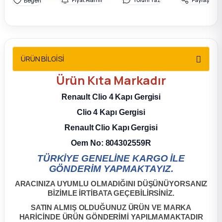
2012 Sedan
 Parça
ÜRÜN BİLGİSİ
 Parça
Ürün
Kıta
Markadır
ça
Renault Clio 4 Kapı Gergisi
dek Parça
Clio 4 Kapı Gergisi
Renault Clio Kapı Gergisi
rça
Oem No: 804302559R
TÜRKİYE GENELİNE KARGO İLE
edek Parça
GÖNDERİM YAPMAKTAYIZ.
ARACINIZA UYUMLU OLMADIĞINI DÜŞÜNÜYORSANIZ
rça
BİZİMLE İRTİBATA GEÇEBİLİRSİNİZ.
SATIN ALMIŞ OLDUĞUNUZ ÜRÜN VE MARKA
rça
HARİCİNDE ÜRÜN GÖNDERİMİ YAPILMAMAKTADIR