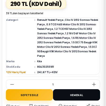
290 TL
(KDV Dahil)
k Parça
k Parça
Megane E-TECH Yedek Parça
39 TL den başlayan taksitlerle!
Kategori
Renault Yedek Parça
,
Clio IV 2012 Sonrası Yedek
 Parça
Parça
,
0.9 TCE H4B Motor Clio IV 2012 Sonrası
Yedek Parça
,
1.2 TCE H5F Motor Clio IV 2012
Sonrası Yedek Parça
,
1.2 16V D4F Motor Clio IV
k Parça
2012 Sonrası Yedek Parça
,
1.6 RS Motor Clio IV
2012 Sonrası Yedek Parça
,
1.5 DCİ 75 Beygir K9K
Motor Clio IV 2012 Sonrası Yedek Parça
,
1.5 DCİ
 Parça
90 Beygir K9K Motor Clio IV 2012 Sonrası Yedek
Parça
 Parça
Marka
Kıta
Stok Kodu
804302559R
KDV Hariç Fiyat
241,67 TL + KDV
ek Parça
 Parça
SEPETE EKLE
HEMEN AL
k Parça
Fiyat Alarmı
Yorum Yaz
Paylaş