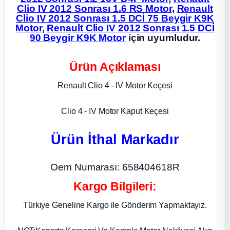
Clio IV 2012 Sonrası 1.6 RS Motor
,
Renault
Clio IV 2012 Sonrası 1.5 DCİ 75 Beygir K9K
ça
Motor
,
Renault Clio IV 2012 Sonrası 1.5 DCİ
90 Beygir K9K Motor
için uyumludur.
ça
Ürün Açıklaması
k Parça
Renault Clio 4 - IV Motor Keçesi
 Parça
Clio 4 - IV Motor Kaput Keçesi
 Parça
Ürün İthal Markadır
ek Parça
Oem Numarası: 658404618R
 Parça
Kargo Bilgileri:
Türkiye Geneline Kargo ile Gönderim Yapmaktayız.
 Parça