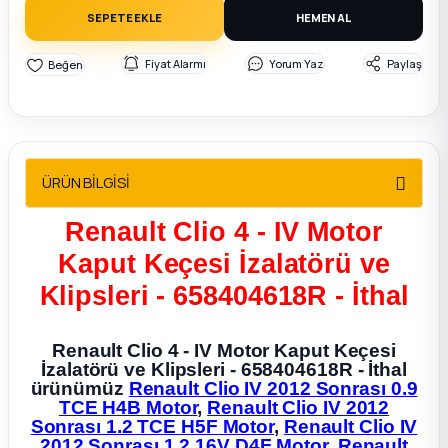
2012 Sedan
SEPETE EKLE
HEMEN AL
Fiyat Alarmı
Yorum Yaz
Paylaş
 Parça
 Parça
ça
ÜRÜN BİLGİSİ
dek Parça
Renault Clio 4 - IV Motor
Kaput Keçesi İzalatörü ve
rça
Klipsleri - 658404618R - İthal
edek Parça
Renault Clio 4 - IV Motor Kaput Keçesi
İzalatörü ve Klipsleri - 658404618R - İthal
rça
ürünümüz
Renault Clio IV 2012 Sonrası 0.9
TCE H4B Motor
,
Renault Clio IV 2012
Sonrası 1.2 TCE H5F Motor
,
Renault Clio IV
rça
2012 Sonrası 1.2 16V D4F Motor
,
Renault