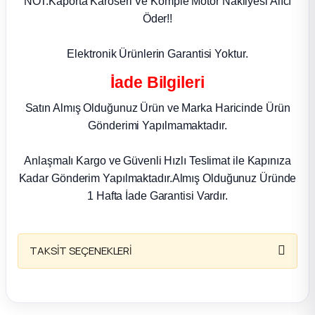
NOT:Kaporta Karoseri Ve Komple Motor Nakliyesi Alıcı
k Parça
Öder!!
rça
Elektronik Ürünlerin Garantisi Yoktur.
 Parça
İade Bilgileri
Satın Almış Olduğunuz Ürün ve Marka Haricinde Ürün
Gönderimi Yapılmamaktadır.
Anlaşmalı Kargo ve Güvenli Hızlı Teslimat ile Kapınıza
Kadar Gönderim Yapılmaktadır.Almış Olduğunuz Üründe
1 Hafta İade Garantisi Vardır.
TAKSİT SEÇENEKLERİ