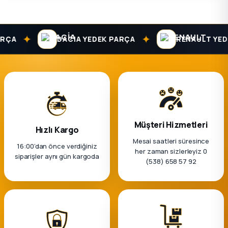
✦
✦
ÇA
DACIA YEDEK PARÇA
RENAULT YEDEK
Müşteri Hizmetleri
Hızlı Kargo
Mesai saatleri süresince
16:00’dan önce verdiğiniz
her zaman sizlerleyiz 0
siparişler aynı gün kargoda
(538) 658 57 92