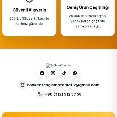
Geniş Ürün Çeşitliliği
Güvenli Alışveriş
25.000'den fazla orjinal
256 Bit SSL sertifikası ile
yedek parça çeşitiyle
kartınız güvende
hizmetinizdeyiz.
baskentsaglamotomotiv@gmail.com
+90 (312) 512 57 58