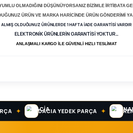
YUMLU OLMADIĞINI DÜŞÜNÜYORSANIZ BİZİMLE İRTİBATA GEÇ
LDUĞUNUZ ÜRÜN VE MARKA HARİCİNDE ÜRÜN GÖNDERİMİ Y
ALMIŞ OLDUĞUNUZ ÜRÜNLERDE 1 HAFTA İADE GARANTİSİ VARDIR
ELEKTRONİK ÜRÜNLERİN GARANTİSİ YOKTUR…
ANLAŞMALI KARGO İLE GÜVENLİ HIZLI TESLİMAT
✦
✦
DACIA YEDEK PARÇA
RENAUL