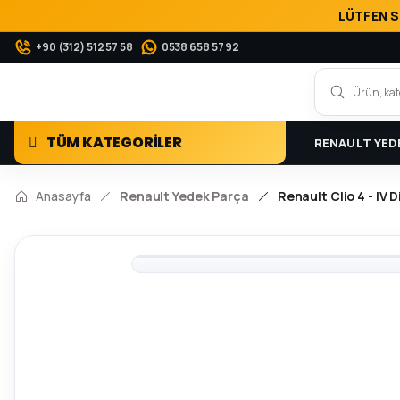
LÜTFEN S
+90 (312) 512 57 58
0538 658 57 92
TÜM KATEGORİLER
RENAULT YED
Anasayfa
Renault Yedek Parça
Renault Clio 4 - IV