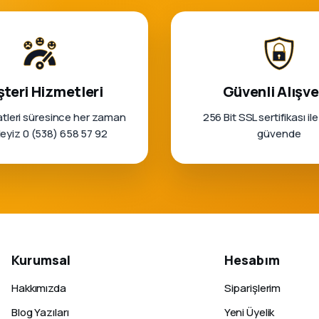
teri Hizmetleri
Güvenli Alışve
tleri süresince her zaman
256 Bit SSL sertifikası ile
rleyiz 0 (538) 658 57 92
güvende
Kurumsal
Hesabım
Hakkımızda
Siparişlerim
Blog Yazıları
Yeni Üyelik