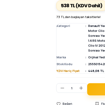
538 TL
(KDV Dahil)
73 TL den başlayan taksitlerle!
Kategori
Renault Ye
Motor Clio
Sonrası Ye
1.6 RS Moto
Clio IV 20
Sonrası Ye
Marka
Orjinal Ye
Stok Kodu
255501542
KDV Hariç Fiyat
448,08 TL
Fi