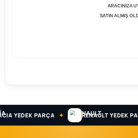
ARACINIZA U
SATIN ALMIŞ O
✦
 YEDEK PARÇA
RENAULT YEDEK PARÇA