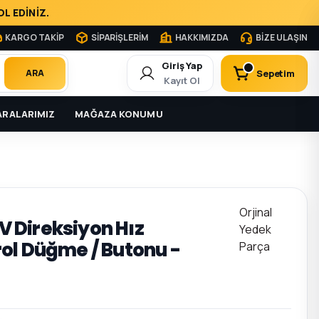
L EDİNİZ.
KARGO TAKİP
SİPARİŞLERİM
HAKKIMIZDA
BİZE ULAŞIN
Giriş Yap
Sepetim
ARA
Kayıt Ol
RALARIMIZ
MAĞAZA KONUMU
Orjinal
IV Direksiyon Hız
Yedek
ol Düğme / Butonu -
Parça