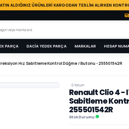
ATIN ALDIĞINIZ ÜRÜNLERİ KARGODAN TESLİM ALIRKEN KONTRO
EK PARÇA
DACİA YEDEK PARÇA
MARKALAR
HESAP NUMA
 Direksiyon Hız Sabitleme Kontrol Düğme / Butonu - 255501542R
0 Yorum
Renault Clio 4 - 
Sabitleme Kontr
255501542R
Stok Durumu