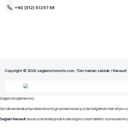
+90 (312) 512 57 58
Copyright © 2026 saglamotomotiv.com, Tüm hakları saklıdır. | Renault
Değerli Müşterilerimiz;
Son dönemlerde artan dolandırıcılık girişimlerine karşı sizleri bilgilendirmek istiyoruz
Sağlam Renault
olarak sizlerle iletişimde kullandığımız resmi telefon numaralarımız 