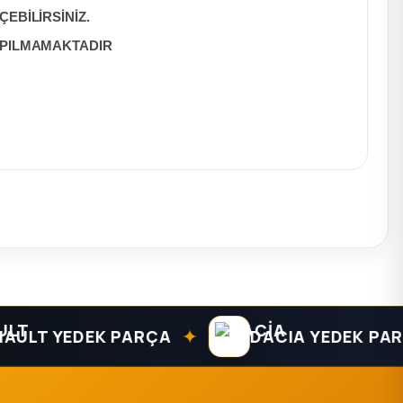
EBİLİRSİNİZ.
APILMAMAKTADIR
✦
T YEDEK PARÇA
DACIA YEDEK PARÇA