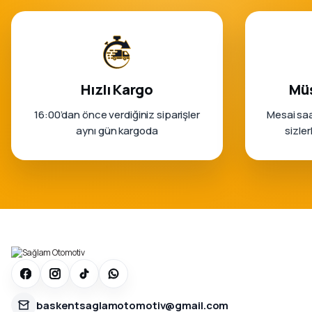
Hızlı Kargo
Müş
16:00’dan önce verdiğiniz siparişler
Mesai saa
aynı gün kargoda
sizle
baskentsaglamotomotiv@gmail.com