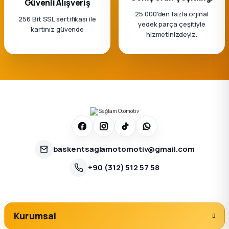
Güvenli Alışveriş
25.000'den fazla orjinal
256 Bit SSL sertifikası ile
yedek parça çeşitiyle
kartınız güvende
hizmetinizdeyiz.
baskentsaglamotomotiv@gmail.com
+90 (312) 512 57 58
Kurumsal