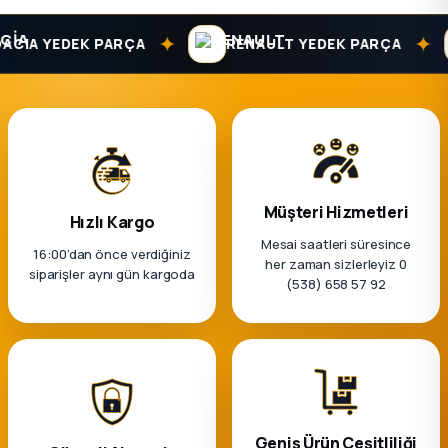
k Parça
✦
✦
CIA YEDEK PARÇA
RENAULT YEDEK PARÇA
rça
 Parça
Müşteri Hizmetleri
Hızlı Kargo
Mesai saatleri süresince
16:00’dan önce verdiğiniz
her zaman sizlerleyiz 0
siparişler aynı gün kargoda
(538) 658 57 92
Geniş Ürün Çeşitliliği