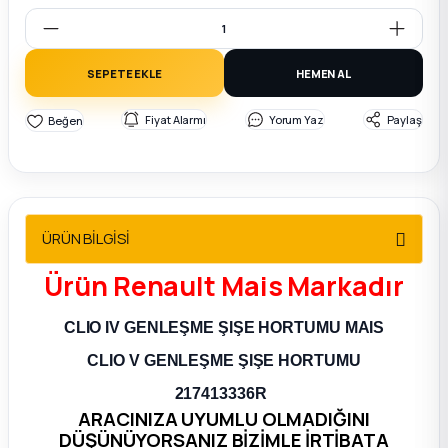
2012 Sedan
 Parça
SEPETE EKLE
HEMEN AL
 Parça
Fiyat Alarmı
Yorum Yaz
Paylaş
ça
dek Parça
ÜRÜN BİLGİSİ
Ürün Renault Mais Markadır
rça
CLIO IV GENLEŞME ŞIŞE HORTUMU MAIS
edek Parça
CLIO V GENLEŞME ŞIŞE HORTUMU
rça
217413336R
ARACINIZA UYUMLU OLMADIĞINI
rça
DÜŞÜNÜYORSANIZ BİZİMLE İRTİBATA