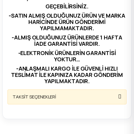
GEÇEBİLİRSİNİZ.
ça
-SATIN ALMIŞ OLDUĞUNUZ ÜRÜN VE MARKA
HARİCİNDE ÜRÜN GÖNDERİMİ
ça
YAPILMAMAKTADIR.
-ALMIŞ OLDUĞUNUZ ÜRÜNLERDE 1 HAFTA
k Parça
İADE GARANTİSİ VARDIR.
-ELEKTRONİK ÜRÜNLERİN GARANTİSİ
 Parça
YOKTUR…
-ANLAŞMALI KARGO İLE GÜVENLİ HIZLI
 Parça
TESLİMAT İLE KAPINIZA KADAR GÖNDERİM
YAPILMAKTADIR.
ek Parça
TAKSİT SEÇENEKLERİ
 Parça
 Parça