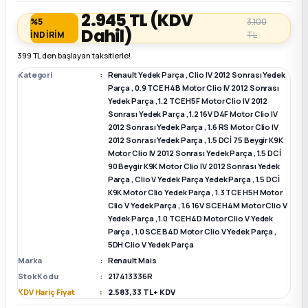
2.945 TL
(KDV
%5
3.100
Dahil)
k Parça
k Parça
Megane E-TECH Yedek Parça
İNDİRİM
TL
399 TL den başlayan taksitlerle!
 Parça
Kategori
Renault Yedek Parça
,
Clio IV 2012 Sonrası Yedek
Parça
,
0.9 TCE H4B Motor Clio IV 2012 Sonrası
Yedek Parça
,
1.2 TCE H5F Motor Clio IV 2012
k Parça
Sonrası Yedek Parça
,
1.2 16V D4F Motor Clio IV
2012 Sonrası Yedek Parça
,
1.6 RS Motor Clio IV
 Parça
2012 Sonrası Yedek Parça
,
1.5 DCİ 75 Beygir K9K
Motor Clio IV 2012 Sonrası Yedek Parça
,
1.5 DCİ
90 Beygir K9K Motor Clio IV 2012 Sonrası Yedek
 Parça
Parça
,
Clio V Yedek Parça Yedek Parça
,
1.5 DCİ
K9K Motor Clio Yedek Parça
,
1.3 TCE H5H Motor
Clio V Yedek Parça
,
1.6 16V SCE H4M Motor Clio V
ek Parça
Yedek Parça
,
1.0 TCE H4D Motor Clio V Yedek
Parça
,
1.0 SCE B4D Motor Clio V Yedek Parça
,
5DH Clio V Yedek Parça
 Parça
Marka
Renault Mais
Stok Kodu
217413336R
k Parça
KDV Hariç Fiyat
2.583,33 TL + KDV