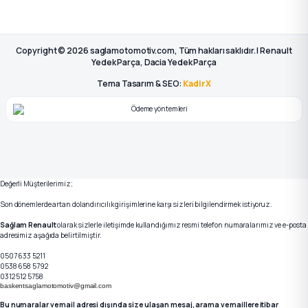
Copyright © 2026 saglamotomotiv.com, Tüm hakları saklıdır. | Renault
Yedek Parça, Dacia Yedek Parça
Tema Tasarım & SEO:
KadirX
Değerli Müşterilerimiz;
Son dönemlerde artan dolandırıcılık girişimlerine karşı sizleri bilgilendirmek istiyoruz.
Sağlam Renault
olarak sizlerle iletişimde kullandığımız resmi telefon numaralarımız ve e-posta
adresimiz aşağıda belirtilmiştir.
0507 633 5211
0538 658 5792
0312 512 5758
baskentsaglamotomotiv@gmail.com
Bu numaralar ve mail adresi dışında size ulaşan mesaj, arama ve maillere itibar