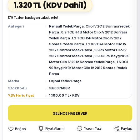
1.320 TL
(KDV Dahil)
k Parça
k Parça
Megane E-TECH Yedek Parça
179 TL den başlayan taksitlerle!
Kategori
Renault Yedek Parça
,
Clio IV 2012 Sonrası Yedek
 Parça
Parça
,
0.9 TCE H4B Motor Clio IV 2012 Sonrası
Yedek Parça
,
1.2 TCE H5F Motor Clio IV 2012
Sonrası Yedek Parça
,
1.2 16V D4F Motor Clio IV
k Parça
2012 Sonrası Yedek Parça
,
1.6 RS Motor Clio IV
2012 Sonrası Yedek Parça
,
1.5 DCİ 75 Beygir K9K
Motor Clio IV 2012 Sonrası Yedek Parça
,
1.5 DCİ
 Parça
90 Beygir K9K Motor Clio IV 2012 Sonrası Yedek
Parça
 Parça
Marka
Orjinal Yedek Parça
Stok Kodu
166007686R
KDV Hariç Fiyat
1.100,00 TL + KDV
ek Parça
 Parça
GELİNCE HABER VER
Fiyat Alarmı
Yorum Yaz
Paylaş
k Parça