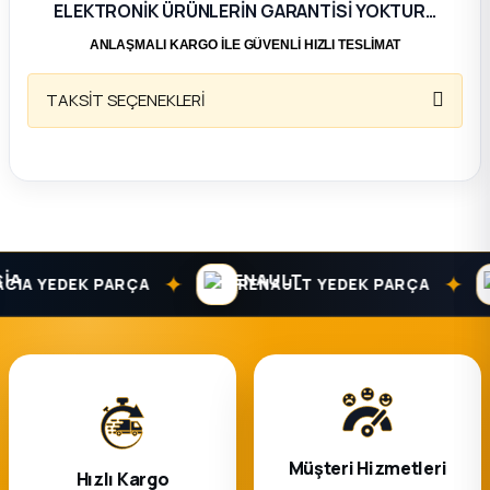
ELEKTRONİK ÜRÜNLERİN GARANTİSİ YOKTUR…
ça
ANLAŞMALI KARGO İLE GÜVENLİ HIZLI TESLİMAT
ça
TAKSİT SEÇENEKLERİ
k Parça
 Parça
 Parça
✦
✦
IA YEDEK PARÇA
RENAULT YEDEK PARÇA
ek Parça
 Parça
 Parça
Müşteri Hizmetleri
Hızlı Kargo