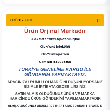
2012 Sedan
 Parça
ÜRÜN BİLGİSİ
Ürün
Orjinal
Markadır
 Parça
Clio 4 Motor Yakıt Enjektörü Orjinal
ça
Clio 4 Yakıt Enjektörü
Clio Yakıt Enjektörü
dek Parça
Oem No: 166007686R
rça
TÜRKİYE GENELİNE KARGO İLE
GÖNDERİM YAPMAKTAYIZ.
edek Parça
ARACINIZA UYUMLU OLMADIĞINI DÜŞÜNÜYORSANIZ
BİZİMLE İRTİBATA GEÇEBİLİRSİNİZ.
rça
SATIN ALMIŞ OLDUĞUNUZ ÜRÜN VE MARKA
HARİCİNDE ÜRÜN GÖNDERİMİ YAPILMAMAKTADIR
ALMIŞ OLDUĞUNUZ ÜRÜNLERDE 1 HAFTA İADE GARANTİSİ VARDIR
rça