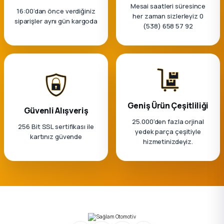
k Parça
Mesai saatleri süresince
16:00’dan önce verdiğiniz
her zaman sizlerleyiz 0
siparişler aynı gün kargoda
(538) 658 57 92
rça
 Parça
Geniş Ürün Çeşitliliği
Güvenli Alışveriş
25.000'den fazla orjinal
256 Bit SSL sertifikası ile
yedek parça çeşitiyle
kartınız güvende
hizmetinizdeyiz.