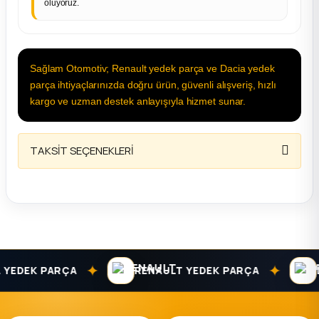
oluyoruz.
Sağlam Otomotiv; Renault yedek parça ve Dacia yedek
parça ihtiyaçlarınızda doğru ürün, güvenli alışveriş, hızlı
kargo ve uzman destek anlayışıyla hizmet sunar.
TAKSİT SEÇENEKLERİ
✦
✦
DEK PARÇA
RENAULT YEDEK PARÇA
DAC