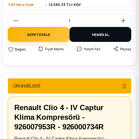
KDV Hariç Fiyat
12.583,33 TL + KDV
2012 Sedan
 Parça
SEPETE EKLE
HEMEN AL
 Parça
Fiyat Alarmı
Yorum Yaz
Paylaş
ça
dek Parça
ÜRÜN BİLGİSİ
rça
edek Parça
Renault Clio 4 - IV Captur
Klima Kompresörü -
rça
926007953R - 926000734R
rça
Renault Clio 4 - IV Captur Klima Kompresörü -