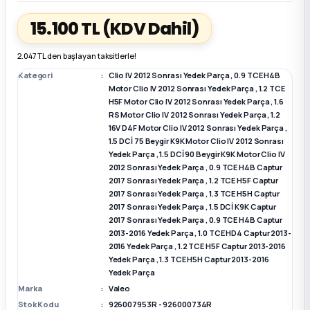
15.100 TL
(KDV Dahil)
k Parça
k Parça
Megane E-TECH Yedek Parça
2.047 TL den başlayan taksitlerle!
 Parça
Kategori
Clio IV 2012 Sonrası Yedek Parça
,
0.9 TCE H4B
Motor Clio IV 2012 Sonrası Yedek Parça
,
1.2 TCE
H5F Motor Clio IV 2012 Sonrası Yedek Parça
,
1.6
k Parça
RS Motor Clio IV 2012 Sonrası Yedek Parça
,
1.2
16V D4F Motor Clio IV 2012 Sonrası Yedek Parça
,
 Parça
1.5 DCİ 75 Beygir K9K Motor Clio IV 2012 Sonrası
Yedek Parça
,
1.5 DCİ 90 Beygir K9K Motor Clio IV
2012 Sonrası Yedek Parça
,
0.9 TCE H4B Captur
 Parça
2017 Sonrası Yedek Parça
,
1.2 TCE H5F Captur
2017 Sonrası Yedek Parça
,
1.3 TCE H5H Captur
2017 Sonrası Yedek Parça
,
1.5 DCİ K9K Captur
ek Parça
2017 Sonrası Yedek Parça
,
0.9 TCE H4B Captur
2013-2016 Yedek Parça
,
1.0 TCE HD4 Captur 2013-
2016 Yedek Parça
,
1.2 TCE H5F Captur 2013-2016
 Parça
Yedek Parça
,
1.3 TCE H5H Captur 2013-2016
Yedek Parça
k Parça
Marka
Valeo
Stok Kodu
926007953R - 926000734R