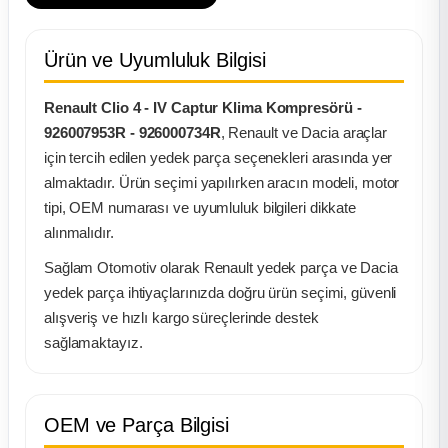
k Parça
rça
Ürün ve Uyumluluk Bilgisi
Renault Clio 4 - IV Captur Klima Kompresörü -
 Parça
926007953R - 926000734R
, Renault ve Dacia araçlar
için tercih edilen yedek parça seçenekleri arasında yer
almaktadır. Ürün seçimi yapılırken aracın modeli, motor
tipi, OEM numarası ve uyumluluk bilgileri dikkate
alınmalıdır.
Sağlam Otomotiv olarak Renault yedek parça ve Dacia
yedek parça ihtiyaçlarınızda doğru ürün seçimi, güvenli
alışveriş ve hızlı kargo süreçlerinde destek
sağlamaktayız.
OEM ve Parça Bilgisi