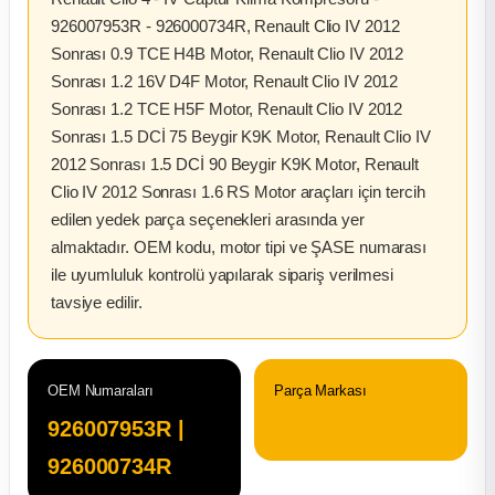
926007953R - 926000734R, Renault Clio IV 2012
ça
Sonrası 0.9 TCE H4B Motor, Renault Clio IV 2012
Sonrası 1.2 16V D4F Motor, Renault Clio IV 2012
ça
Sonrası 1.2 TCE H5F Motor, Renault Clio IV 2012
Sonrası 1.5 DCİ 75 Beygir K9K Motor, Renault Clio IV
k Parça
2012 Sonrası 1.5 DCİ 90 Beygir K9K Motor, Renault
Clio IV 2012 Sonrası 1.6 RS Motor araçları için tercih
 Parça
edilen yedek parça seçenekleri arasında yer
almaktadır. OEM kodu, motor tipi ve ŞASE numarası
 Parça
ile uyumluluk kontrolü yapılarak sipariş verilmesi
tavsiye edilir.
ek Parça
 Parça
OEM Numaraları
Parça Markası
926007953R |
 Parça
926000734R