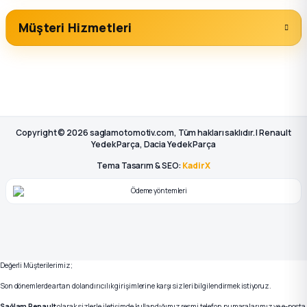
Müşteri Hizmetleri
Copyright © 2026 saglamotomotiv.com, Tüm hakları saklıdır. | Renault
Yedek Parça, Dacia Yedek Parça
Tema Tasarım & SEO:
KadirX
Değerli Müşterilerimiz;
Son dönemlerde artan dolandırıcılık girişimlerine karşı sizleri bilgilendirmek istiyoruz.
Sağlam Renault
olarak sizlerle iletişimde kullandığımız resmi telefon numaralarımız ve e-posta