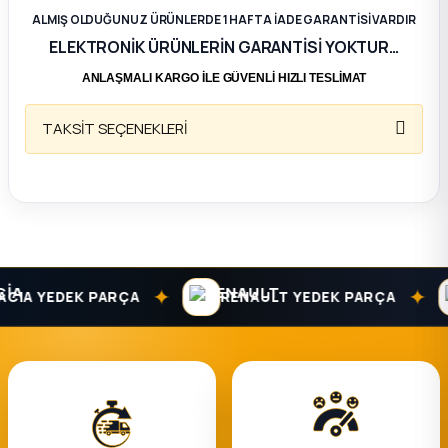
ALMIŞ OLDUĞUNUZ ÜRÜNLERDE 1 HAFTA İADE GARANTİSİ VARDIR
ça
ELEKTRONİK ÜRÜNLERİN GARANTİSİ YOKTUR…
ANLAŞMALI KARGO İLE GÜVENLİ HIZLI TESLİMAT
ça
TAKSİT SEÇENEKLERİ
k Parça
 Parça
 Parça
✦
✦
IA YEDEK PARÇA
RENAULT YEDEK PARÇA
ek Parça
 Parça
 Parça