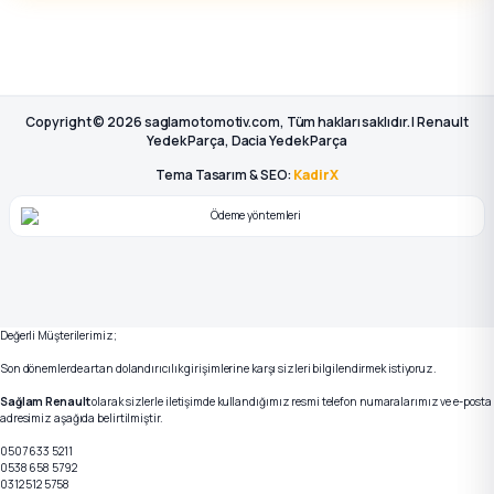
Copyright © 2026 saglamotomotiv.com, Tüm hakları saklıdır. | Renault
Yedek Parça, Dacia Yedek Parça
Tema Tasarım & SEO:
KadirX
Değerli Müşterilerimiz;
Son dönemlerde artan dolandırıcılık girişimlerine karşı sizleri bilgilendirmek istiyoruz.
Sağlam Renault
olarak sizlerle iletişimde kullandığımız resmi telefon numaralarımız ve e-posta
adresimiz aşağıda belirtilmiştir.
0507 633 5211
0538 658 5792
0312 512 5758