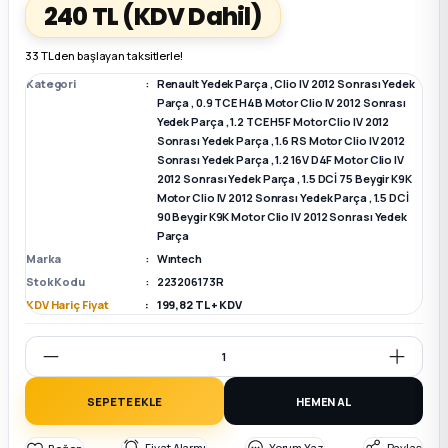
240 TL
(KDV Dahil)
k Parça
k Parça
Megane E-TECH Yedek Parça
33 TL den başlayan taksitlerle!
Kategori
Renault Yedek Parça
,
Clio IV 2012 Sonrası Yedek
 Parça
Parça
,
0.9 TCE H4B Motor Clio IV 2012 Sonrası
Yedek Parça
,
1.2 TCE H5F Motor Clio IV 2012
Sonrası Yedek Parça
,
1.6 RS Motor Clio IV 2012
k Parça
Sonrası Yedek Parça
,
1.2 16V D4F Motor Clio IV
2012 Sonrası Yedek Parça
,
1.5 DCİ 75 Beygir K9K
Motor Clio IV 2012 Sonrası Yedek Parça
,
1.5 DCİ
 Parça
90 Beygir K9K Motor Clio IV 2012 Sonrası Yedek
Parça
 Parça
Marka
Wıntech
Stok Kodu
223206173R
KDV Hariç Fiyat
199,82 TL + KDV
ek Parça
 Parça
SEPETE EKLE
HEMEN AL
k Parça
Fiyat Alarmı
Yorum Yaz
Paylaş