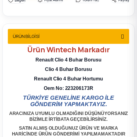
2012 Sedan
 Parça
ÜRÜN BİLGİSİ
 Parça
Ürün
Wintech
Markadır
ça
Renault Clio 4 Buhar Borusu
dek Parça
Clio 4 Buhar Borusu
Renault Clio 4 Buhar Hortumu
rça
Oem No: 223206173R
TÜRKİYE GENELİNE KARGO İLE
edek Parça
GÖNDERİM YAPMAKTAYIZ.
ARACINIZA UYUMLU OLMADIĞINI DÜŞÜNÜYORSANIZ
rça
BİZİMLE İRTİBATA GEÇEBİLİRSİNİZ.
SATIN ALMIŞ OLDUĞUNUZ ÜRÜN VE MARKA
rça
HARİCİNDE ÜRÜN GÖNDERİMİ YAPILMAMAKTADIR