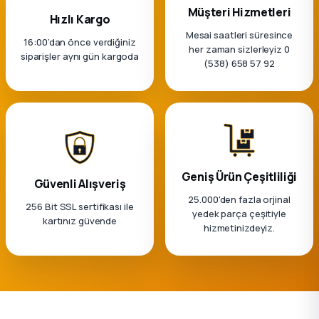
k Parça
Müşteri Hizmetleri
Hızlı Kargo
Mesai saatleri süresince
rça
16:00’dan önce verdiğiniz
her zaman sizlerleyiz 0
siparişler aynı gün kargoda
(538) 658 57 92
 Parça
Geniş Ürün Çeşitliliği
Güvenli Alışveriş
25.000'den fazla orjinal
256 Bit SSL sertifikası ile
yedek parça çeşitiyle
kartınız güvende
hizmetinizdeyiz.