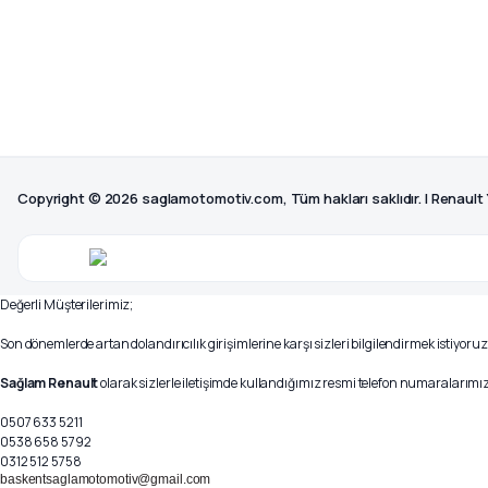
Copyright © 2026 saglamotomotiv.com, Tüm hakları saklıdır. | Renault
Değerli Müşterilerimiz;
Son dönemlerde artan dolandırıcılık girişimlerine karşı sizleri bilgilendirmek istiyoruz
Sağlam Renault
olarak sizlerle iletişimde kullandığımız resmi telefon numaralarımız 
0507 633 5211
0538 658 5792
0312 512 5758
baskentsaglamotomotiv@gmail.com