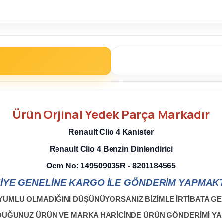
Ürün
Orjinal Yedek Parça
Markadır
Renault Clio 4 Kanister
Renault Clio 4 Benzin Dinlendirici
Oem No: 149509035R - 8201184565
İYE GENELİNE KARGO İLE GÖNDERİM YAPMAKT
YUMLU OLMADIĞINI DÜŞÜNÜYORSANIZ BİZİMLE İRTİBATA GEÇ
LDUĞUNUZ ÜRÜN VE MARKA HARİCİNDE ÜRÜN GÖNDERİMİ Y