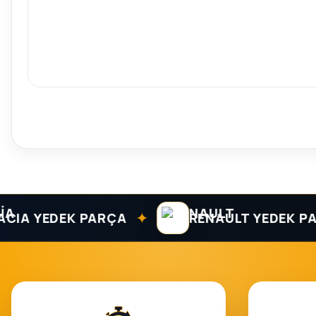
✦
 YEDEK PARÇA
RENAULT YEDEK PARÇA