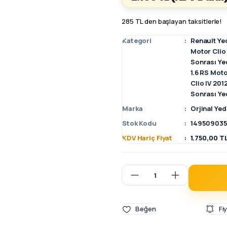
285 TL den başlayan taksitlerle!
Kategori
Renault Ye
Motor Clio
Sonrası Ye
1.6 RS Moto
Clio IV 20
Sonrası Ye
Marka
Orjinal Ye
Stok Kodu
149509035
KDV Hariç Fiyat
1.750,00 T
Fi