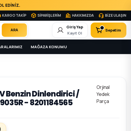
L EDİNİZ.
KARGO TAKİP
SİPARİŞLERİM
HAKKIMIZDA
BİZE ULAŞIN
Giriş Yap
Sepetim
ARA
Kayıt Ol
RALARIMIZ
MAĞAZA KONUMU
Orjinal
IV Benzin Dinlendirici /
Yedek
09035R - 8201184565
Parça
)