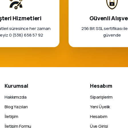
teri Hizmetleri
Güvenli Alışve
tleri süresince her zaman
256 Bit SSL sertifikası ile
rleyiz 0 (538) 658 57 92
güvende
Kurumsal
Hesabım
Hakkımızda
Siparişlerim
Blog Yazıları
Yeni Üyelik
İletişim
Hesabım
İletişim Formu
Üye Girişi