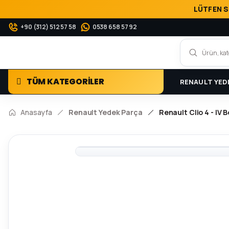
LÜTFEN S
+90 (312) 512 57 58
0538 658 57 92
TÜM KATEGORİLER
RENAULT YED
Anasayfa
Renault Yedek Parça
Renault Clio 4 - IV 