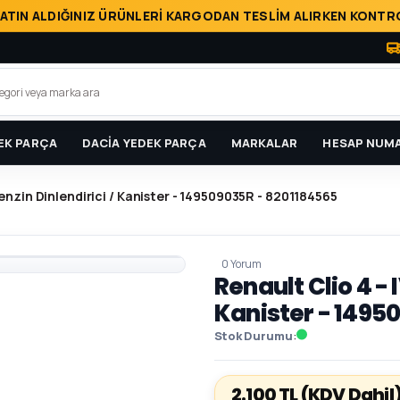
ATIN ALDIĞINIZ ÜRÜNLERİ KARGODAN TESLİM ALIRKEN KONTRO
EK PARÇA
DACİA YEDEK PARÇA
MARKALAR
HESAP NUMA
Benzin Dinlendirici / Kanister - 149509035R - 8201184565
0 Yorum
Renault Clio 4 - 
Kanister - 1495
Stok Durumu
2.100 TL
(KDV Dahil