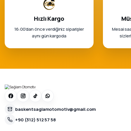
Hızlı Kargo
Müş
16:00’dan önce verdiğiniz siparişler
Mesai saa
aynı gün kargoda
sizle
baskentsaglamotomotiv@gmail.com
+90 (312) 512 57 58