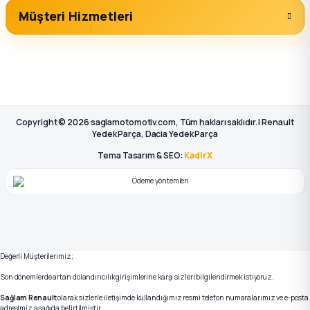
Müşteri Hizmetleri
Copyright © 2026 saglamotomotiv.com, Tüm hakları saklıdır. | Renault
Yedek Parça, Dacia Yedek Parça
Tema Tasarım & SEO:
KadirX
Değerli Müşterilerimiz;
Son dönemlerde artan dolandırıcılık girişimlerine karşı sizleri bilgilendirmek istiyoruz.
Sağlam Renault
olarak sizlerle iletişimde kullandığımız resmi telefon numaralarımız ve e-posta
adresimiz aşağıda belirtilmiştir.