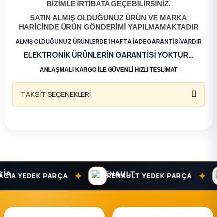
BİZİMLE İRTİBATA GEÇEBİLİRSİNİZ.
ça
SATIN ALMIŞ OLDUĞUNUZ ÜRÜN VE MARKA
HARİCİNDE ÜRÜN GÖNDERİMİ YAPILMAMAKTADIR
ALMIŞ OLDUĞUNUZ ÜRÜNLERDE 1 HAFTA İADE GARANTİSİ VARDIR
ça
ELEKTRONİK ÜRÜNLERİN GARANTİSİ YOKTUR…
k Parça
ANLAŞMALI KARGO İLE GÜVENLİ HIZLI TESLİMAT
TAKSİT SEÇENEKLERİ
 Parça
 Parça
ek Parça
 Parça
✦
✦
IA YEDEK PARÇA
RENAULT YEDEK PARÇA
 Parça