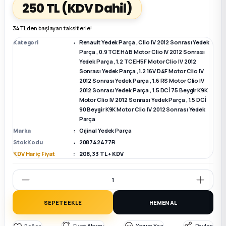
250 TL
(KDV Dahil)
k Parça
k Parça
Megane E-TECH Yedek Parça
34 TL den başlayan taksitlerle!
Kategori
Renault Yedek Parça
,
Clio IV 2012 Sonrası Yedek
 Parça
Parça
,
0.9 TCE H4B Motor Clio IV 2012 Sonrası
Yedek Parça
,
1.2 TCE H5F Motor Clio IV 2012
Sonrası Yedek Parça
,
1.2 16V D4F Motor Clio IV
k Parça
2012 Sonrası Yedek Parça
,
1.6 RS Motor Clio IV
2012 Sonrası Yedek Parça
,
1.5 DCİ 75 Beygir K9K
Motor Clio IV 2012 Sonrası Yedek Parça
,
1.5 DCİ
 Parça
90 Beygir K9K Motor Clio IV 2012 Sonrası Yedek
Parça
 Parça
Marka
Orjinal Yedek Parça
Stok Kodu
208742477R
KDV Hariç Fiyat
208,33 TL + KDV
ek Parça
 Parça
SEPETE EKLE
HEMEN AL
k Parça
Fiyat Alarmı
Yorum Yaz
Paylaş