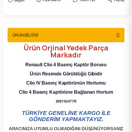
2012 Sedan
 Parça
ÜRÜN BİLGİSİ
 Parça
Ürün
Orjinal Yedek Parça
ça
Markadır
Renault Clio 4 Basınç Kaptör Borusu
dek Parça
Ürün Resimde Görüldüğü Gibidir
rça
Clio IV Basınç Kaptörünün Hortumu
Clio 4 Basınç Kaptörüne Bağlanan Hortum
edek Parça
208742477R
rça
TÜRKİYE GENELİNE KARGO İLE
GÖNDERİM YAPMAKTAYIZ.
rça
ARACINIZA UYUMLU OLMADIĞINI DÜŞÜNÜYORSANIZ