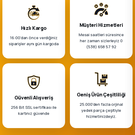
k Parça
rça
Müşteri Hizmetleri
Hızlı Kargo
 Parça
Mesai saatleri süresince
16:00’dan önce verdiğiniz
her zaman sizlerleyiz 0
siparişler aynı gün kargoda
(538) 658 57 92
Geniş Ürün Çeşitliliği
Güvenli Alışveriş
25.000'den fazla orjinal
256 Bit SSL sertifikası ile
yedek parça çeşitiyle
kartınız güvende
hizmetinizdeyiz.